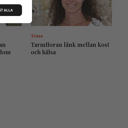
ÅT ALLA
Tema
kan
Tarmfloran länk mellan kost
kdom
och hälsa