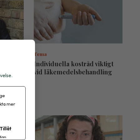
Tema
mogen
Individuella kostråd viktigt
vid läkemedelsbehandling
velse.
 ge
ikta mer
Tillåt
dan.