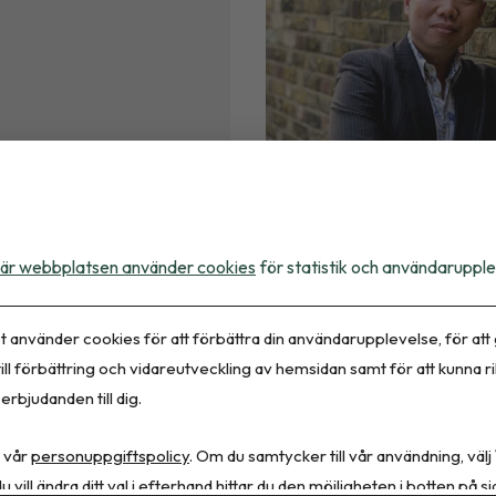
Tema
släkemedel har en
"Vi behöver en mer 
 primärvården
definition av obesitas"
är webbplatsen använder cookies
för statistik och användarupple
t använder cookies för att förbättra din användarupplevelse, för att
ill förbättring och vidareutveckling av hemsidan samt för att kunna r
erbjudanden till dig.
 vår
personuppgiftspolicy
. Om du samtycker till vår användning, välj
u vill ändra ditt val i efterhand hittar du den möjligheten i botten på si