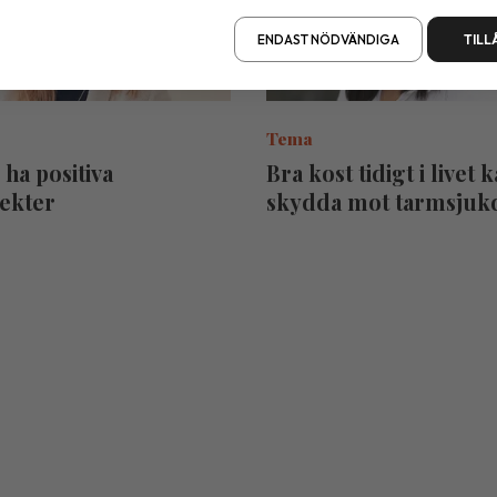
ENDAST NÖDVÄNDIGA
TILL
Tema
ha positiva
Bra kost tidigt i livet 
fekter
skydda mot tarmsju