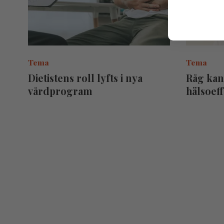
Tema
Tema
Dietistens roll lyfts i nya
Råg kan 
vårdprogram
hälsoef