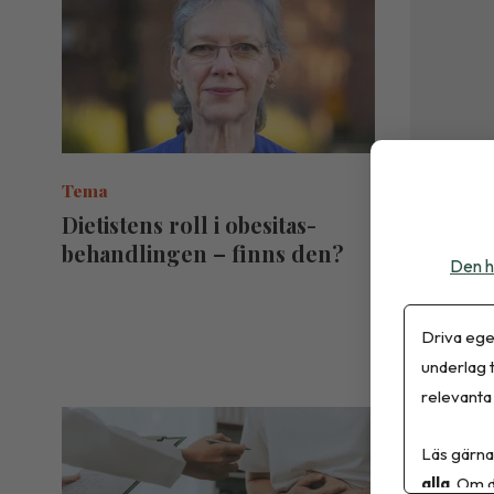
Tema
Tema
Dietistens roll i obesitas­
Obesita
behandlingen – finns den?
plats i
Den h
Driva ege
underlag t
relevanta 
Läs gärna
alla
. Om d