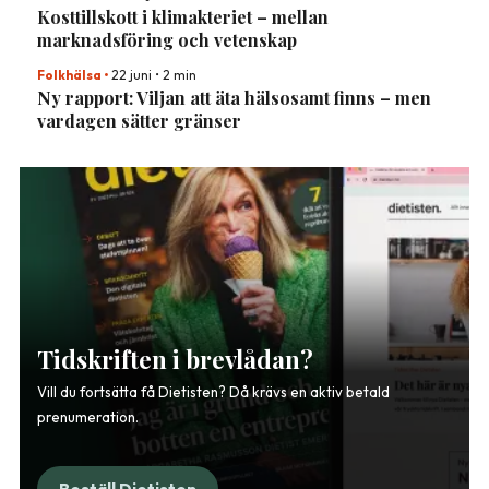
Kosttillskott i klimakteriet – mellan
marknadsföring och vetenskap
Folkhälsa
•
22 juni
•
2 min
Ny rapport: Viljan att äta hälsosamt finns – men
vardagen sätter gränser
Tidskriften i brevlådan?
Vill du fortsätta få Dietisten? Då krävs en aktiv betald
prenumeration.