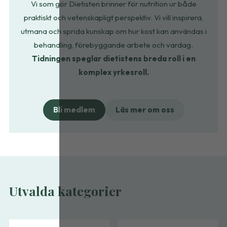
Vi som gör Dietisten brinner för nutrition ur både
praktiskt och vetenskapligt perspektiv. Vi vill
inspirera
,
utmana
och
sprida kunskap
om hur kost kan användas i
behandling, förebyggande arbete och vardag.
Tidningen speglar dietistens breda roll i en
komplex yrkesroll.
Bli medlem
Läs mer om oss
Utvalda kategorier