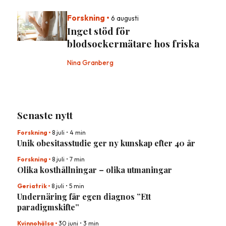
Forskning
•
6 augusti
Inget stöd för
blodsockermätare hos friska
Nina Granberg
Senaste nytt
Forskning
•
8 juli
•
4 min
Unik obesitasstudie ger ny kunskap efter 40 år
Forskning
•
8 juli
•
7 min
Olika kosthållningar – olika utmaningar
Geriatrik
•
8 juli
•
5 min
Undernäring får egen diagnos ”Ett
paradigmskifte”
Kvinnohälsa
•
30 juni
•
3 min