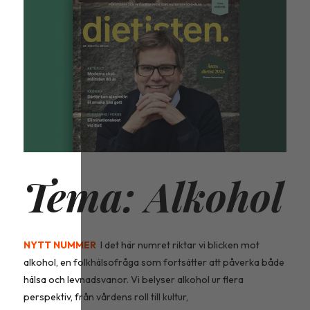
Tema: Alkohol
NYTT NUMMER
I det här numret riktar vi blicken mot 
alkohol, en folkhälsofråga som fortsätter att påverka både 
hälsa och levnadsvanor. Vi belyser alkohol ur flera 
perspektiv, från vårdens roll till kultur, 