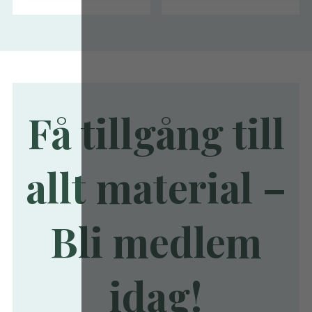
Få tillgång till
allt material –
Bli medlem
idag!