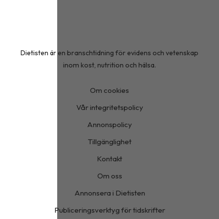
Dietisten är en branschtidning för evidens och vetenskap
inom kost, nutrition och hälsa.
Om cookies
Vår integritetspolicy
Annonspolicy
Tillgänglighet
Kontakt
Om oss
Annonsera i Dietisten
Publiceringsverktyg för tidskrifter