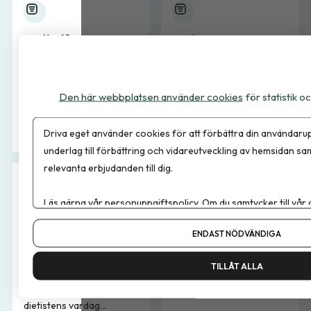
Krönika
Fråga Experten
Läs de senaste
I Fråga experten svarar
krönikorna här.
erfarna dietister och
Den här webbplatsen använder cookies
för statistik 
forskare på frågor inom
nutrition, hälsa och
dietetik....
Driva eget använder cookies för att förbättra din användarup
underlag till förbättring och vidareutveckling av hemsidan sa
relevanta erbjudanden till dig.
Läs gärna vår
personuppgiftspolicy
. Om du samtycker till vår
Yrkesfrågor
Debatt
Om du vill ändra ditt val i efterhand hittar du den möjligheten 
ENDAST NÖDVÄNDIGA
Dietistyrket rymmer
Dietistens debatttexter
mycket mer än kostråd.
lyfter röster, åsikter och
TILLÅT ALLA
Under yrkesfrågor lyfter
perspektiv inom nutrition,
vi det som påverkar
hälsa och dietetik. Här...
dietistens vardag...