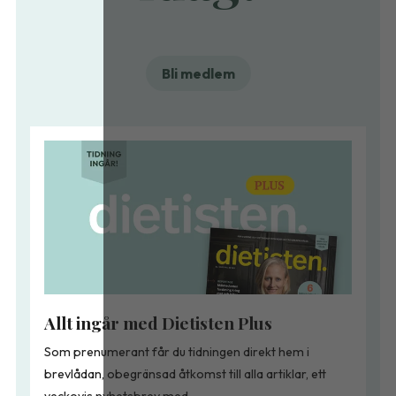
Bli medlem
Allt ingår med Dietisten Plus
Som prenumerant får du tidningen direkt hem i
brevlådan, obegränsad åtkomst till alla artiklar, ett
veckovis nyhetsbrev med...