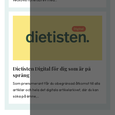
Dietisten Digital för dig som är på
språng
Som prenumerant får du obegränsad åtkomst till alla
artiklar och hela det digitala artikelarkivet, där du kan
söka på ämne,...