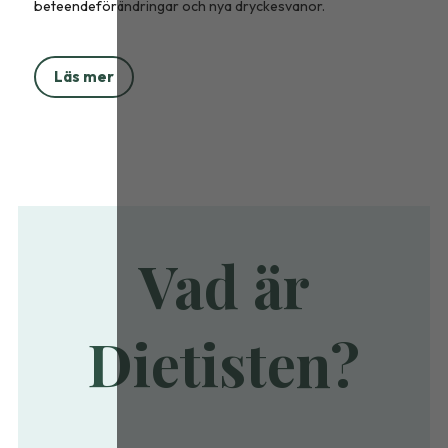
beteendeförändringar och nya dryckesvanor.
Läs mer
Vad är
Dietisten?