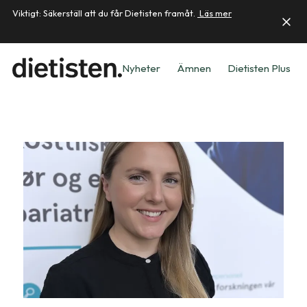
Viktigt: Säkerställ att du får Dietisten framåt.
Läs mer
Nyheter
Ämnen
Dietisten Plus