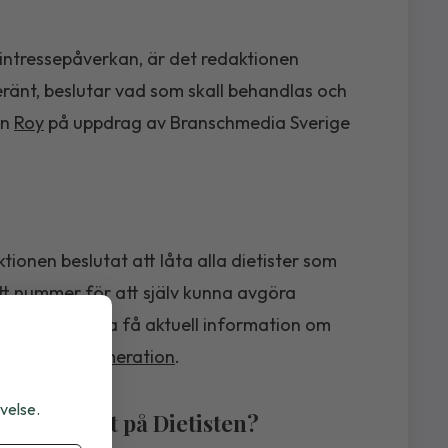
 intressepåverkan, är det redaktionen
änt, beslutar vad som skall behandlas och
ån
Roy
på uppdrag av Branschmedia Sverige
tionen beslutat att låta alla dietister som
tt nummer för att själv kunna avgöra
nskar fortsätta få aktuell information om
 för en
prenumeration
.
velse.
enumerant på Dietisten?