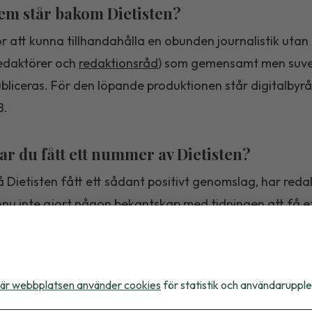
em står bakom Dietisten?
r att kunna tillhandahålla en obunden journalistik utan
edaktörer och
redaktionsråd
) som gemensamt men suver
bliceras. För den löpande produktionen står digitalbyr
B.
ar du fått ett nummer av Dietisten?
 Dietisten fått ett sådant positivt genomslag, har redak
nu inte gjort någon bekantskap med tidningen att få e
ruvida man fortsättningsvis vill ta del av den. Om du ö
st, nutrition och hälsa är du välkommen att anmäla dig
är webbplatsen använder cookies
för statistik och användarupple
ur behandlas mina personuppgifter som pr