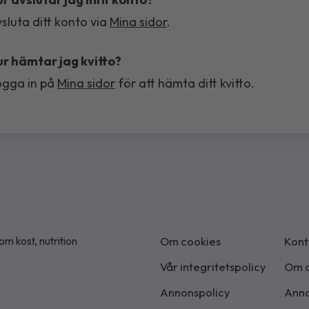
sluta ditt konto via
Mina sidor
.
r hämtar jag kvitto?
ogga in på
Mina sidor
för att hämta ditt kvitto.
m kost, nutrition
Om cookies
Kont
Vår integritetspolicy
Om o
Annonspolicy
Anno