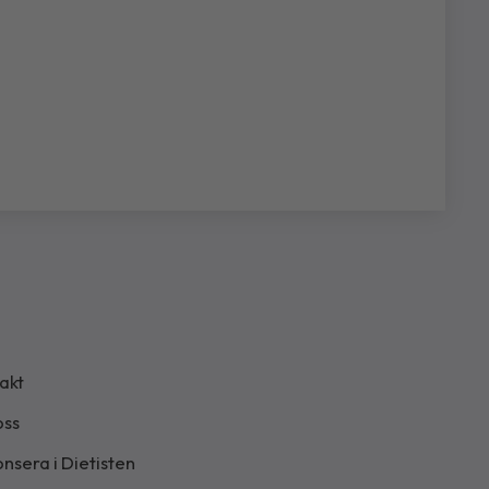
akt
ss
nsera i Dietisten