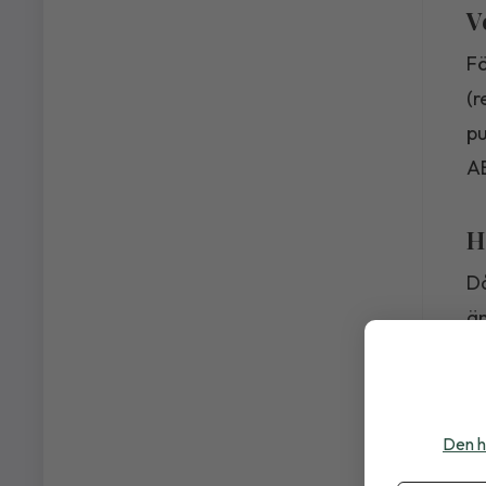
V
Fö
(r
pu
A
H
Då
än
hu
ko
Den h
H