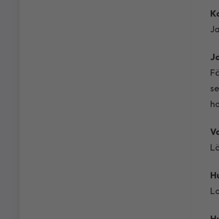
K
Ja
Ja
Fö
se
ha
Va
Lä
Hu
L
Hu