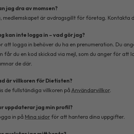
an jag dra av momsen?
, medlemskapet är avdragsgillt för företag. Kontakta d
g kan inte logga in – vad gör jag?
r att logga in behöver du ha en prenumeration. Du an
n får du en kod skickad via mejl, som du anger för att l
mnar de där.
d är villkoren för Dietisten?
s de fullständiga villkoren på
Användarvillkor
.
r uppdaterar jag min profil?
ogga in på
Mina sidor
för att hantera dina uppgifter.
r avslutar jag mitt konto?