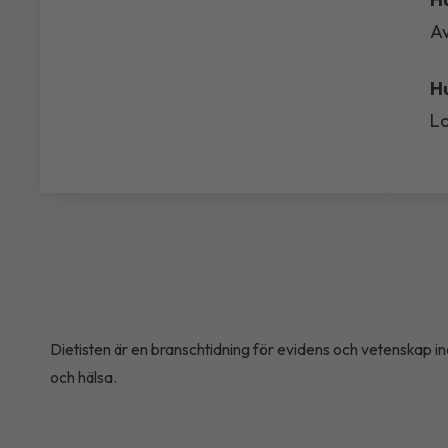
Av
Hu
L
Dietisten är en branschtidning för evidens och vetenskap ino
och hälsa.