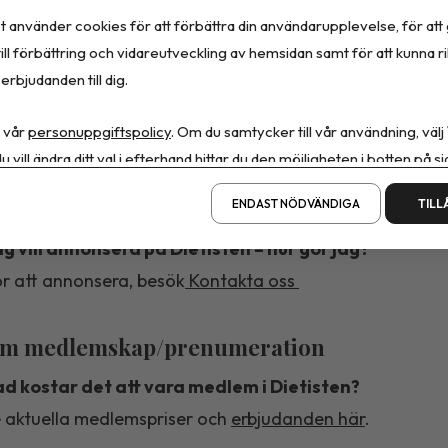
 personuppgifter som du skickar till oss genom din pre
t använder cookies för att förbättra din användarupplevelse, för att
postadress, används för att kunna leverera din prenume
ill förbättring och vidareutveckling av hemsidan samt för att kunna r
t krävs för att uppfylla hanteringen av din prenumeration
erbjudanden till dig.
drig
dessa uppgifter till eventuella intressenter eller
 vår
personuppgiftspolicy
. Om du samtycker till vår användning, välj
tegritetspolicy
u vill ändra ditt val i efterhand hittar du den möjligheten i botten på si
ill du annonsera i Dietisten?
ENDAST NÖDVÄNDIGA
TILL
g vill annonsera på Dietisten – hur gör jag?
r att annonsera, besök
Kontakta oss
m medlemskap/prenumeration
d kostar det att vara medlem i Dietisten?
 aktuella medlemspriser och
erbjudanden här
.