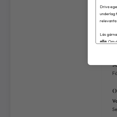
De
Driva ege
e-
underlag t
de
relevanta 
al
Läs gärna
in
alla
. Om d
V
Ja
Fö
O
Va
Se