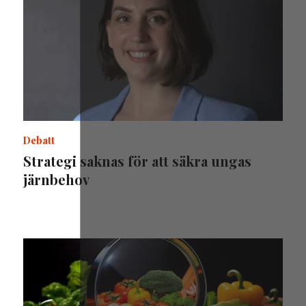
Debatt
Strategi saknas för att säkra ungas
järnbehov