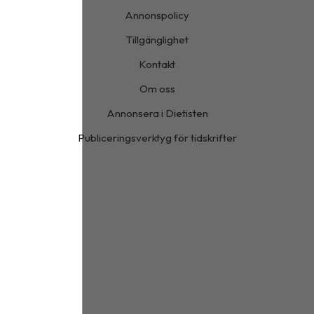
Annonspolicy
Tillgänglighet
Kontakt
Om oss
Annonsera i Dietisten
Publiceringsverktyg för tidskrifter