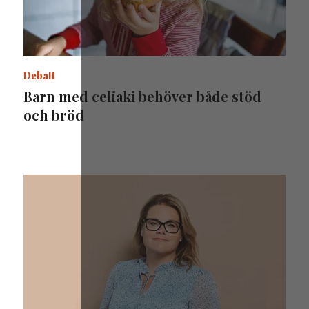
Debatt
Barn med celiaki behöver både stöd
och bröd