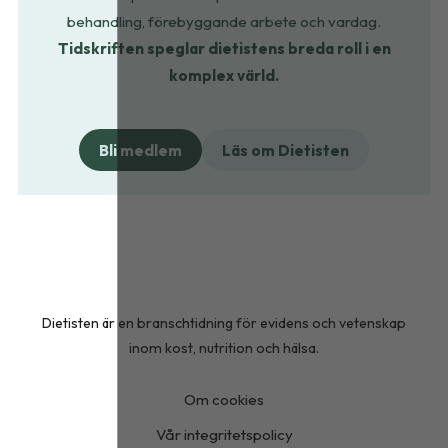
behandling, förebyggande arbete och vardag.
Tidskriften speglar dietistens breda roll i en
komplex värld.
Bli medlem
Läs om Dietisten
Dietisten är en branschtidning för evidens och vetenskap
inom kost, nutrition och hälsa.
Om cookies
Vår integritetspolicy