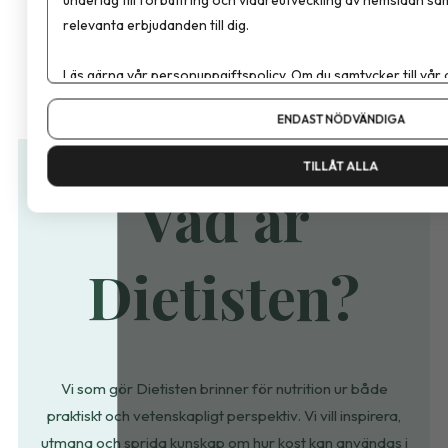
relevanta erbjudanden till dig.
Läs gärna vår
personuppgiftspolicy
. Om du samtycker till vår
Om du vill ändra ditt val i efterhand hittar du den möjligheten 
ENDAST NÖDVÄNDIGA
TILLÅT ALLA
Vad är
Dietisten?
Vi som gör Dietisten brinner för nutrition ur både
praktiskt och vetenskapligt perspektiv. Vi vill
inspirera,
utmana
och
sprida kunskap
om hur kost kan användas i