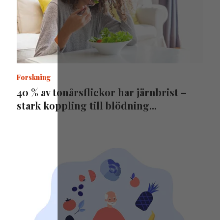
Forskning
40 % av tonårsflickor har järnbrist –
stark koppling till blödning...