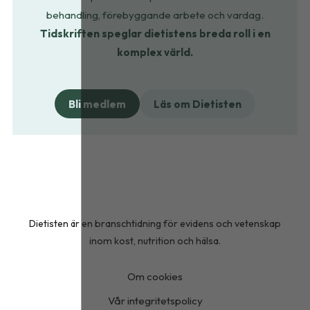
behandling, förebyggande arbete och vardag.
Tidskriften speglar dietistens breda roll i en
komplex värld.
Bli medlem
Läs om Dietisten
Dietisten är en branschtidning för evidens och vetenskap
inom kost, nutrition och hälsa.
Om cookies
Vår integritetspolicy