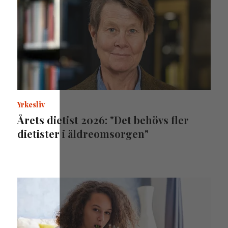
Yrkesliv
Årets dietist 2026: "Det behövs fler
dietister i äldreomsorgen"