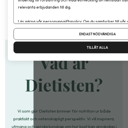
relevanta erbjudanden till dig.
Läs gärna vår
personuppgiftspolicy
. Om du samtycker till vår
Om du vill ändra ditt val i efterhand hittar du den möjligheten 
ENDAST NÖDVÄNDIGA
TILLÅT ALLA
Vad är
Dietisten?
Vi som gör Dietisten brinner för nutrition ur både
praktiskt och vetenskapligt perspektiv. Vi vill
inspirera,
utmana
och
sprida kunskap
om hur kost kan användas i