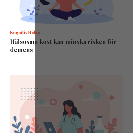
Kognitiv Hälsa
Hälsosam kost kan minska risken för
demens