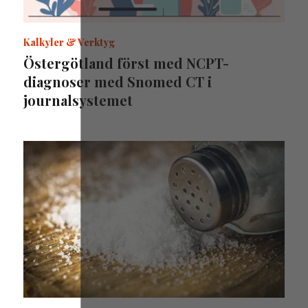
Kalkyler & Verktyg
Östergötland först med NCPT-
diagnoser med Snomed CT i
journalsystemet