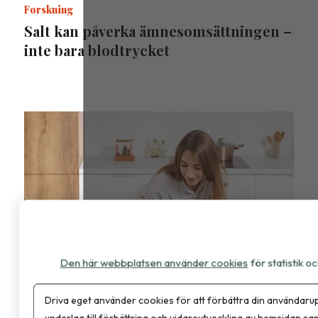
Forskning
Salt kan påverka ämnesomsättningen –
inte bara blodtrycket
Den här webbplatsen använder cookies
för statistik 
Kalkyler & Verktyg
Driva eget använder cookies för att förbättra din användarup
Ny version av Livsmedelsdatabasen
underlag till förbättring och vidareutveckling av hemsidan sa