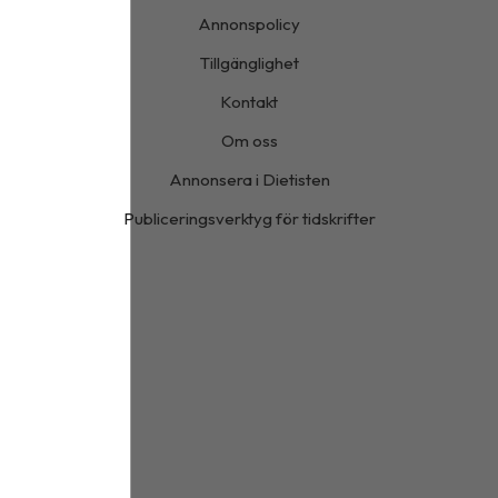
Annonspolicy
Tillgänglighet
Kontakt
Om oss
Annonsera i Dietisten
Publiceringsverktyg för tidskrifter