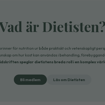
Vad är Dietisten
rinner för nutrition ur både praktiskt och vetenskapligt perspe
kunskap
om hur kost kan användas i behandling, förebyggand
idskriften speglar dietistens breda roll i en komplex värl
Bli medlem
Läs om Dietisten