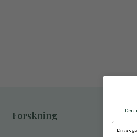
Den h
Forskning
Driva ege