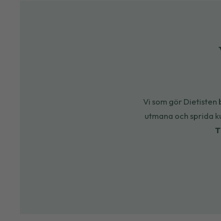
Vi som gör Dietisten b
utmana
och
sprida 
T