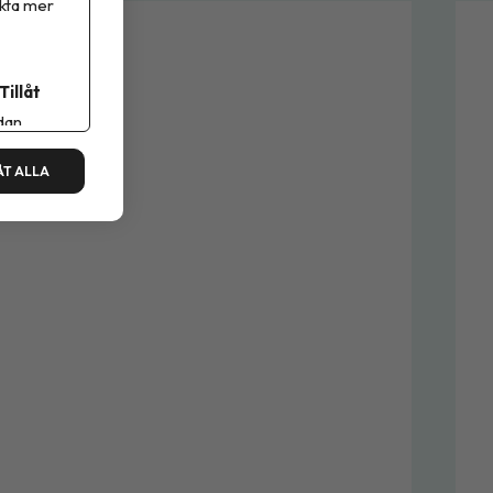
ikta mer
Tillåt
dan.
ÅT ALLA