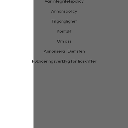
Vår integritetspolicy
Annonspolicy
Tillgänglighet
Kontakt
Om oss
Annonsera i Dietisten
Publiceringsverktyg för tidskrifter