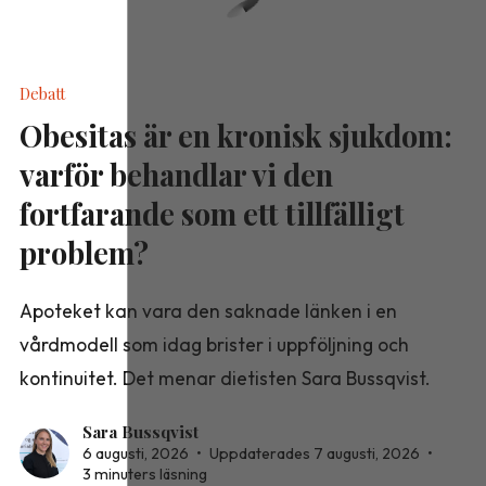
Debatt
Obesitas är en kronisk sjukdom:
varför behandlar vi den
fortfarande som ett tillfälligt
problem?
Apoteket kan vara den saknade länken i en
vårdmodell som idag brister i uppföljning och
kontinuitet. Det menar dietisten Sara Bussqvist.
Sara Bussqvist
6 augusti, 2026
•
Uppdaterades 7 augusti, 2026
•
3 minuters läsning