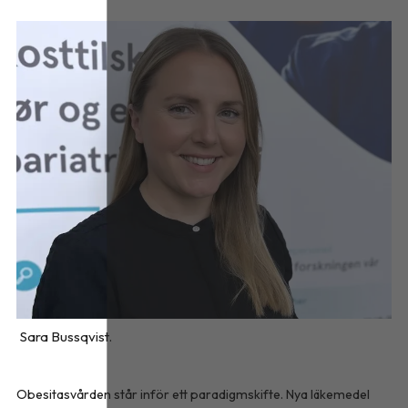
Sara Bussqvist.
Obesitasvården står inför ett paradigmskifte. Nya läkemedel