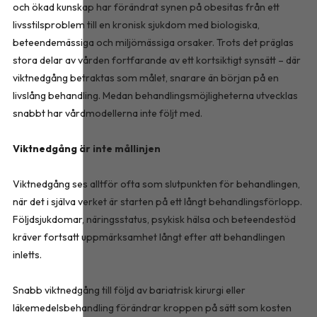
och ökad kunskap har förändrat synen på obesitas från ett
livsstilsproblem till en kronisk sjukdom med biologiska,
beteendemässiga och miljömässiga orsaker. Trots det präglas
stora delar av vården fortfarande av ett kortsiktigt synsätt – där
viktnedgång betraktas som målet, snarare än början på en
livslång behandling. Medan behandlingsmöjligheterna utvecklas
snabbt har vårdmodellerna inte följt med.
Viktnedgång är inte mållinjen
Viktnedgång ses alltför ofta som slutpunkten för behandlingen,
när det i själva verket är starten på ett långt behandlingsförlopp.
Följdsjukdomar, näringsstatus, psykisk hälsa och beteendestöd
kräver fortsatt uppmärksamhet långt efter att behandlingen
inletts.
Snabb viktnedgång till följd av bariatrisk kirurgi eller
läkemedelsbehandling förändrar kroppen på sätt som kosten