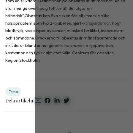
som en sjukdom. Definitionen på obesitas är att man har ”en så
stor mängd överflödig fettväv att det utgör en
hälsorisk”.Obesitas kan öka risken för att utveckla olika
hälsoproblem som typ 2-diabetes, hjärt-kärlsjukdomar, högt
blodtryck, vissa typer av cancer, minskad fertilitet, ledproblem
och sömnapné.Orsakerna till obesitas är mångfacetterade och
inkluderar bland annat genetik, hormoner, miljö­påverkan,
kostvanor och fysisk aktivitet.Källa: Centrum för obesitas,
Region Stockholm
Tema
Dela artikeln