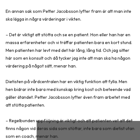
En annan sak som Petter Jacobsson lyfter fram är att man inte
ska lägga in några värderingar i vikten.
– Det är viktigt att stötta och se en patient. Hon eller han har en
massa erfarenheter och vi träffar patienten bara en kort stund.
Men patienten har levt med det här lång, lång tid. Och jag sitter
här som en konsult och då tycker jag inte att man ska ha någon
värdering på något sätt, menar han.
Dietisten på vårdcentralen har en viktig funktion att fylla. Men
hen bidrar inte bara med kunskap kring kost och beteende vad
gäller ätandet. Petter Jacobsson lyfter även fram arbetet med
att stötta patienten.
– Regelbunden uppföljning är viktigt och att patienten vet att det
finns någon vid deras sida som stöttar, inte bara som dietist utan
som en coach, menar han.