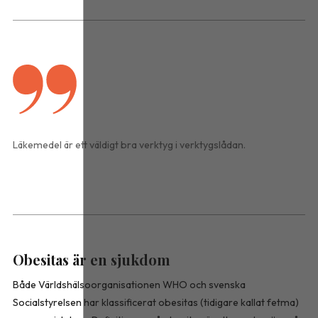
Läkemedel är ett väldigt bra verktyg i verktygs­lådan.
Obesitas är en sjukdom
Både Världshälso­organisationen WHO och svenska
Socialstyrelsen har klassificerat obesitas (tidigare kallat fetma)