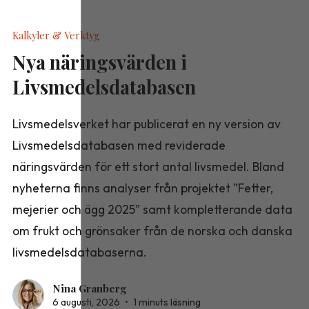
Kalkyler & Verktyg
Nya näringsvärden i
Livsmedelsdatabasen
Livsmedelsverket har publicerat en ny version av
Livsmedelsdatabasen med reviderade
näringsvärden för ett stort antal livsmedel. Bland
nyheterna finns analyser från projektet ”Fetter,
mejerier och ägg 2025” samt kompletterande data
om frukt och grönsaker från de norska och danska
livsmedelsdatabaserna.
Nina Granberg
6 augusti, 2026
•
1 minuts läsning