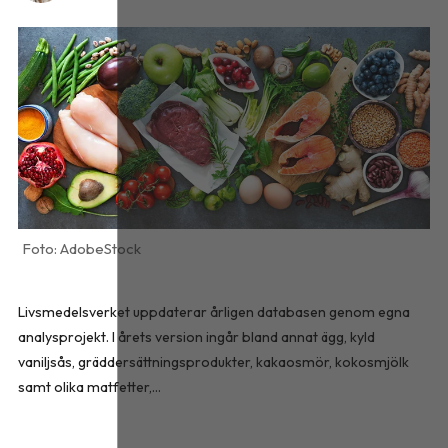
AdobeStock
Livsmedelsverket uppdaterar årligen databasen genom egna
analysprojekt. I årets version ingår bland annat ägg, kyld
vaniljsås, gräddersättningsprodukter, kakaosmör, kokosmjölk
samt olika matfetter,...