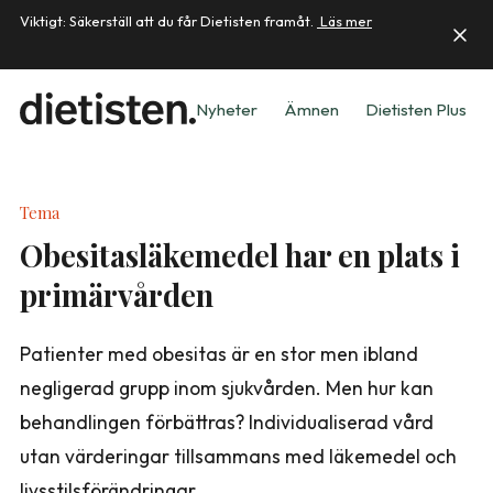
Viktigt: Säkerställ att du får Dietisten framåt.
Läs mer
Nyheter
Ämnen
Dietisten Plus
Tema
Obesitasläkemedel har en plats i
primärvården
Patienter med obesitas är en stor men ibland
negligerad grupp inom sjukvården. Men hur kan
behandlingen förbättras? Individualiserad vård
utan värderingar tillsammans med läkemedel och
livsstilsförändringar.