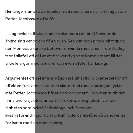
Hur länge man ska behandlas med medicinerna är en fråga som
Petter Jacobsson ofta får.
– Jag tänker att vissa kanske ska testa i ett år. Då hinner de
ändra sina vanor och få en push. Sen kan man prova att trappa
ner. Men vissa kanske behöver använda medicinen i fem år. Jag
tror i allafall att det är ett bra verktyg som komplement till det
arbete vi gör med dietister och även istället för kirurgi.
Argumentet att det inte är någon idé att sätta in läkemedel för att
effekten försvinner när man slutar med medicineringen tycker
inte Petter Jacobsson håller som argument. Han menar att det
finns andra sjukdomar som, till exempe högt blodtryck och
diabetes som också är livslånga, och även om
livsstilsförändringar kan förbättra deras tillstånd så behöver de
fortsätta med sin medicinering.