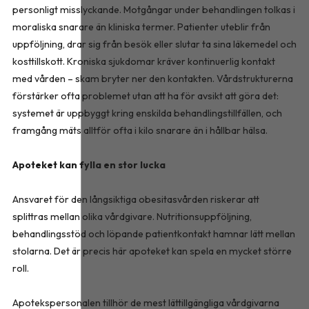
personligt misslyckande. Motgångar under behandlingen tolkas i
moraliska snarare än kliniska termer. Patienter uteblir från
uppföljning, drar sig från besök eller slutar ta sina läkemedel och
kosttillskott. Kroniska sjukdomar kräver kontinuerlig kontakt
med vården – skam bryter ner den kontakten. Vårdstrukturerna
förstärker ofta problemet utan att ha för avsikt att göra det:
systemet är uppbyggt kring enskilda behandlingstillfällen, och
framgång mäts alltför ofta i kilo snarare än i hållbar hälsa.
Apoteket kan fylla en stor lucka
Ansvaret för den långsiktiga obesitasvården riskerar att
splittras mellan olika vårdgivare. Nutritionsuppföljning,
behandlingsstöd och löpande patientkontakt hamnar lätt mellan
stolarna. Det är precis här apoteket kan spela en mycket större
roll.
Apotekspersonalen tillhör de mest lättillgängliga vårdgivarna