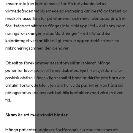
ensam inte kan kompensera för. En betydande del av
viktnedgången vid läkemedelsbehandling kan bestå av förlust av
muskelmassa. Brister på vitaminer och mineraler uppstår på ett
förutsägbart sätt men fångas inte alltid upp i tid – det som inom
näringsforskningen kallas 'dold hunger' – ett tillstånd där
kaloriintaget verkar tillräckligt, men kroppen ändå saknar de
mikronäringsämnen den behöver.
Obesitas förekommer dessutom sällan isolerat. Många
patienter lever parallellt med diabetes, hjärt-kärlsjukdom eller
psykisk ohälsa. Långsiktiga resultat handlar därför inte bara om
antalet förlorade kilo, utan om huruvida patienten kan hålla sin
näringsstatus i balans och behålla kontakten med vården över
tid.
Skam är ett medicinskt hinder
Många patienter upplever fortfarande sin obesitas som ett