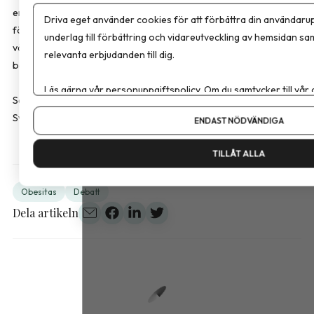
en av vårdens mest tillgängliga aktörer, med möjlighet att stärka
Driva eget använder cookies för att förbättra din användarup
följsamhet och identifiera nutritionsrisker tidigt. Först när
underlag till förbättring och vidareutveckling av hemsidan sa
vårdsystemet tar ansvar för hela patientresan kan vi säga att vi
relevanta erbjudanden till dig.
behandlar obesitas som den kroniska sjukdom den faktiskt är.
Läs gärna vår
personuppgiftspolicy
. Om du samtycker till vår
Sara Bussqvist är leg. dietist och produktspecialist hos FitForMe,
Om du vill ändra ditt val i efterhand hittar du den möjligheten 
Sverige som erbjuder kosttillskott inom överviktsvård.
ENDAST NÖDVÄNDIGA
TILLÅT ALLA
Obesitas
Debatt
Dela artikeln