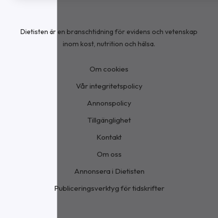
Dietisten är en branschtidning för evidens och vetenskap
inom kost, nutrition och hälsa.
Om cookies
Vår integritetspolicy
Annonspolicy
Tillgänglighet
Kontakt
Om oss
Annonsera i Dietisten
Publiceringsverktyg för tidskrifter