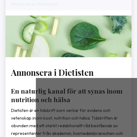
Annonsera i Dietisten
Annonsera i Dietisten
En naturlig kanal för att synas inom
nutrition och hälsa
Dietisten är en tidskrift som verkar för evidens och
vetenskap inom kost, nutrition och hälsa. Tidskriften är
obunden med ett starkt redaktionellt råd bestående av
representanter från akademin, livsmedelsbranschen och