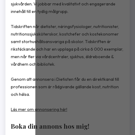
sjukvården. Vi jobbar med kvalitativt och engagerande
innehåll till en tydlig målgrupp.
Tidskriften når dietister, näringsfysiologer, nutritionister,
nutritionssjuksköterskor, kostchefer och kostekonomer
samt storhushållsansvariga på skolor. Tidskriften är
rikstäckande och har en upplaga på cirka 6 000 exemplar,
men når fler via vårdcentraler, sjukhus, äldreboende &
vårdhem och bibliotek.
Genom att annonsera i Dietisten får du en direktkanal till
professionen som är rådgivande gällande kost, nutrition
och hälsa.
Läs mer om annonsering här!
Boka din annons hos mig!