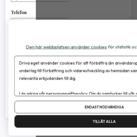
Telefon
Meddelande
Den här webbplatsen använder cookies
för statistik 
Driva eget använder cookies för att förbättra din användarup
underlag till förbättring och vidareutveckling av hemsidan sa
relevanta erbjudanden till dig.
Läs gärna vår
personuppgiftspolicy
. Om du samtycker till vår
Skicka
Om du vill ändra ditt val i efterhand hittar du den möjligheten 
ENDAST NÖDVÄNDIGA
TILLÅT ALLA