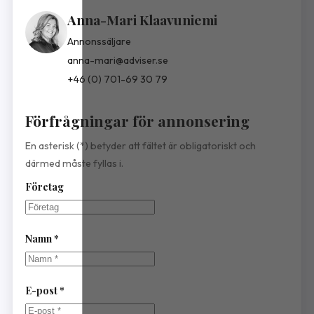
Anna-Mari Klaavuniemi
Annonssäljare
anna-mari@adviser.se
+46 (0) 701-69 30 79
Förfrågningar för annonsering
En asterisk (*) betyder att fältet är obligatoriskt och
därmed måste fyllas i.
Företag
Namn *
E-post *