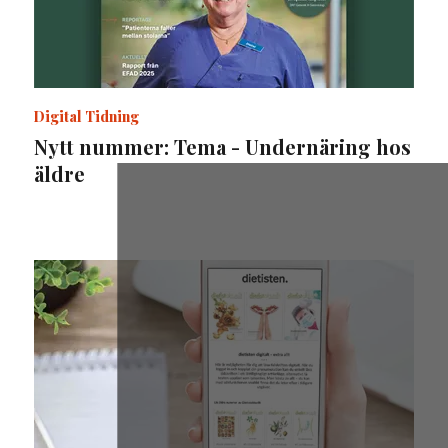
Digital Tidning
Nytt nummer: Tema - Undernäring hos
äldre