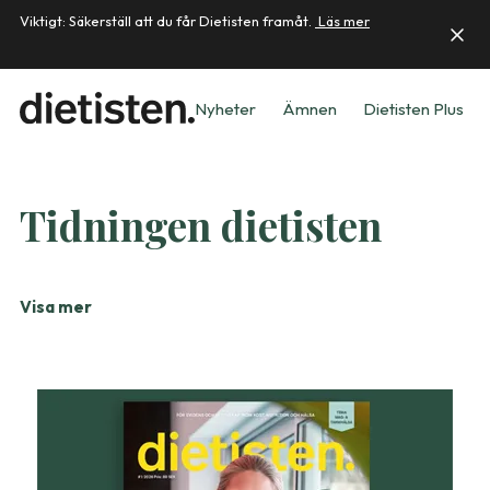
Viktigt: Säkerställ att du får Dietisten framåt.
Läs mer
Nyheter
Ämnen
Dietisten Plus
Tidningen dietisten
Visa mer