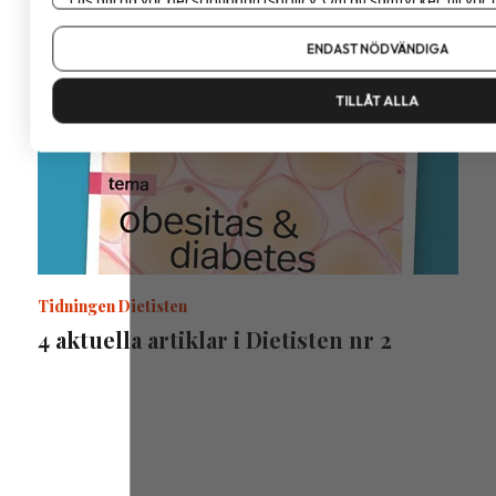
Om du vill ändra ditt val i efterhand hittar du den möjligheten 
ENDAST NÖDVÄNDIGA
TILLÅT ALLA
Tidningen Dietisten
4 aktuella artiklar i Dietisten nr 2