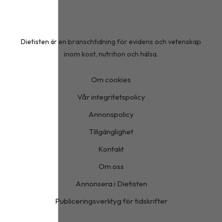
Dietisten är en branschtidning för evidens och vetenskap
inom kost, nutrition och hälsa.
Om cookies
Vår integritetspolicy
Annonspolicy
Tillgänglighet
Kontakt
Om oss
Annonsera i Dietisten
Publiceringsverktyg för tidskrifter