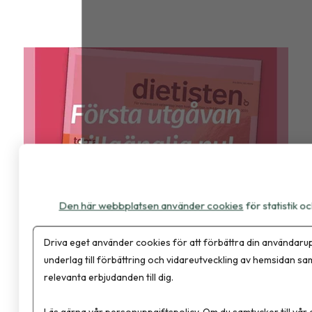
Den här webbplatsen använder cookies
för statistik 
Tidningen Dietisten
Driva eget använder cookies för att förbättra din användarup
Premiär – första utgåvan av Dietisten
underlag till förbättring och vidareutveckling av hemsidan sa
ute
relevanta erbjudanden till dig.
Läs gärna vår
personuppgiftspolicy
. Om du samtycker till vår