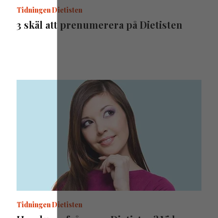
Tidningen Dietisten
3 skäl att prenumerera på Dietisten
Tidningen Dietisten