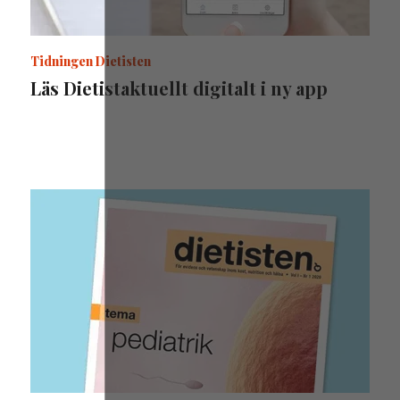
Tidningen Dietisten
Läs Dietistaktuellt digitalt i ny app