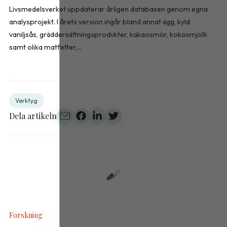
Livsmedelsverket uppdaterar årligen databasen genom egna
analysprojekt. I årets version ingår bland annat ägg, kyld
vaniljsås, gräddersättningsprodukter, kakaosmör, kokosmjölk
samt olika matfetter,...
Verktyg
Dela artikeln
Forskning