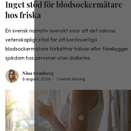
Inget stöd för blodsockermätare
hos friska
En svensk narrativ översikt visar att det saknas
vetenskapligt stöd för att kontinuerliga
blodsockermätare förbättrar hälsan eller förebygger
sjukdom hos personer utan diabetes.
Nina Granberg
6 augusti, 2026
•
1 minuts läsning