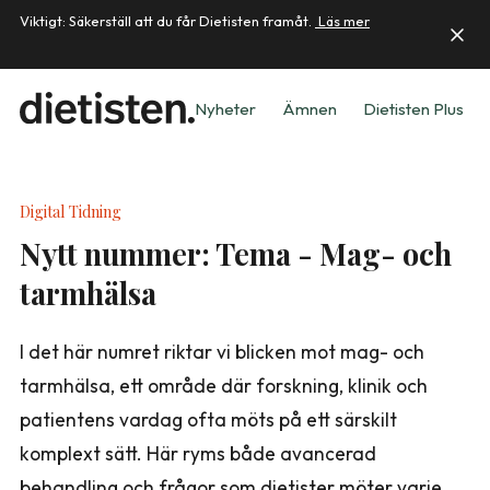
Viktigt: Säkerställ att du får Dietisten framåt.
Läs mer
Nyheter
Ämnen
Dietisten Plus
Digital Tidning
Nytt nummer: Tema - Mag- och
tarmhälsa
I det här numret riktar vi blicken mot mag- och
tarmhälsa, ett område där forskning, klinik och
patientens vardag ofta möts på ett särskilt
komplext sätt. Här ryms både avancerad
behandling och frågor som dietister möter varje