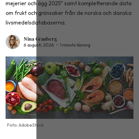
mejerier och ägg 2025” samt kompletterande data
om frukt och grönsaker från de norska och danska
livsmedelsdatabaserna.
Nina Granberg
6 augusti, 2026
•
1 minuts läsning
AdobeStock