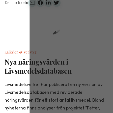
Dela artikeln
Kalkyler & Verktyg
Nya näringsvärden i
Livsmedelsdatabasen
Livsmedelsverket har publicerat en ny version av
Livsmedelsdatabasen med reviderade
näringsvärden för ett stort antal livsmedel. Bland
nyheterna finns analyser från projektet ”Fetter,