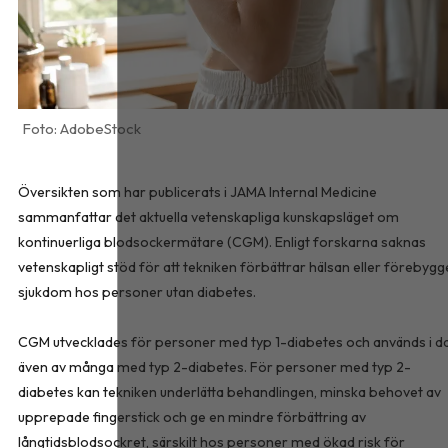
AdobeStock
Översikten som har publicerats i
JAMA Internal Medicine
sammanfattar det aktuella vetenskapliga kunskapsläget om
kontinuerliga blodsockermätare (CGM). Enligt forskarna saknas
vetenskapligt stöd för att tekniken förbättrar hälsan eller förebygg
sjukdom hos personer utan diabetes.
CGM utvecklades för personer med typ 1-diabetes och används i d
även av många med typ 2-diabetes. För personer med typ 2-
diabetes kan tekniken underlätta behandlingen, minska behovet av
upprepade fingerstick och ge en mindre förbättring av
långtidsblodsockret, särskilt hos personer med ökad risk för