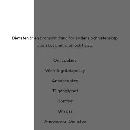
Dietisten är en branschtidning för evidens och vetenskap
inom kost, nutrition och hälsa.
Om cookies
Vår integritetspolicy
Annonspolicy
Tillgänglighet
Kontakt
Om oss
Annonsera i Dietisten