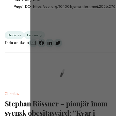
Page). DOI:
https://doi.org/10.1001/jamainternmed.2026.27
Diabetes
Forskning
Dela artikeln
Obesitas
Stephan Rössner – pionjär inom
svensk obesitasvård: ”Kvar i