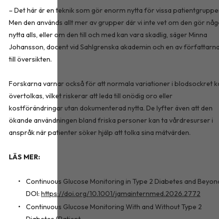
– Det här är en teknik som gör enorm nytta för vissa patientgruppe
Men den används allt mer av grupper där vi inte vet om den gör nå
nytta alls, eller om den till och med kan vara skadlig, säger Minna
Johansson, docent vid Sahlgrenska akademin och en av författarn
till översikten.
Forskarna varnar också för att normala variationer i blodsockret k
övertolkas, vilket riskerar att leda till onödig oro eller
kostförändringar utan dokumenterad nytta. De lyfter även att den
ökande användningen bland friska personer kan ta vårdresurser i
anspråk när patienter söker hjälp att tolka sina mätvärden.
LÄS MER:
Continuous Glucose Monitoring in Type 2 Diabetes and Beyon
DOI:
https://doi.org/10.1001/jamainternmed.2026.2772
Continuous Glucose Monitoring With and Without Type 2
Diabetes (Patient