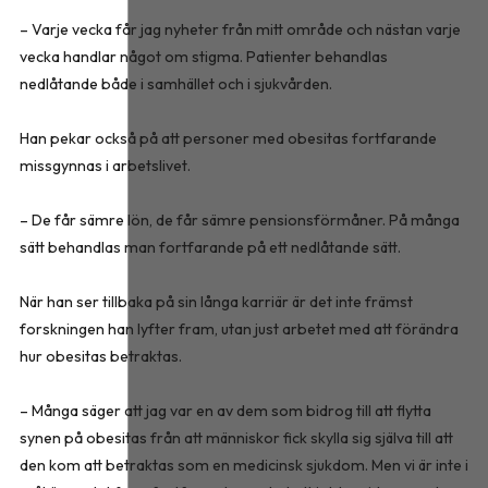
– Varje vecka får jag nyheter från mitt område och nästan varje
vecka handlar något om stigma. Patienter behandlas
nedlåtande både i samhället och i sjukvården.
Han pekar också på att personer med obesitas fortfarande
missgynnas i arbetslivet.
– De får sämre lön, de får sämre pensionsförmåner. På många
sätt behandlas man fortfarande på ett nedlåtande sätt.
När han ser tillbaka på sin långa karriär är det inte främst
forskningen han lyfter fram, utan just arbetet med att förändra
hur obesitas betraktas.
– Många säger att jag var en av dem som bidrog till att flytta
synen på obesitas från att människor fick skylla sig själva till att
den kom att betraktas som en medicinsk sjukdom. Men vi är inte i