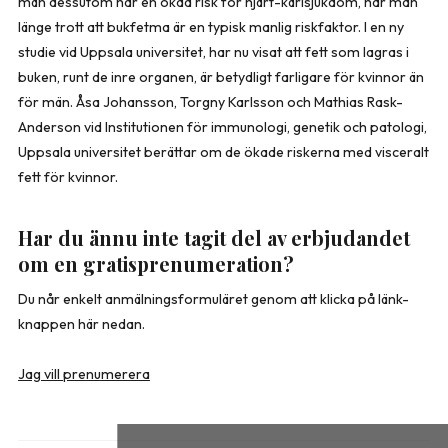
män dessutom har en ökad risk för hjärt-kärlsjukdom, har man
länge trott att bukfetma är en typisk manlig riskfaktor. I en ny
studie vid Uppsala universitet, har nu visat att fett som lagras i
buken, runt de inre organen, är betydligt farligare för kvinnor än
för män.
Åsa Johansson
,
Torgny Karlsson
och
Mathias Rask-
Anderson
vid Institutionen för immunologi, genetik och patologi,
Uppsala universitet berättar om de ökade riskerna med visceralt
fett för kvinnor.
Har du ännu inte tagit del av erbjudandet
om en gratisprenumeration?
Du når enkelt anmälningsformuläret genom att klicka på länk-
knappen här nedan.
Jag vill prenumerera