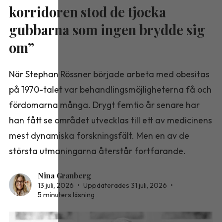
korridoren stod de tjocka
gubbarna som ingen brydde sig
om”
När Stephan Rössner började arbeta med obesitas
på 1970-talet var behandlingsmöjligheterna få och
fördomarna många. Drygt femtio år senare har
han fått se området utvecklas till ett av medicinens
mest dynamiska forskningsfält. Men en av de
största utmaningarna återstår fortfarande.
Nina Granberg
13 juli, 2026
•
Uppdaterades 31 juli, 2026
•
5 minuters läsning