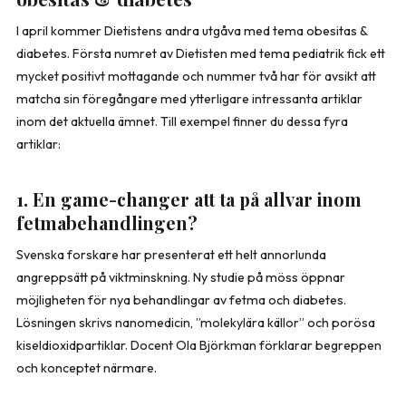
I april kommer Dietistens andra utgåva med tema obesitas &
diabetes. Första numret av Dietisten med tema pediatrik fick ett
mycket positivt mottagande och nummer två har för avsikt att
matcha sin föregångare med ytterligare intressanta artiklar
inom det aktuella ämnet. Till exempel finner du dessa fyra
artiklar:
1. En game-changer att ta på allvar inom
fetmabehandlingen?
Svenska forskare har presenterat ett helt annorlunda
angreppsätt på viktminskning. Ny studie på möss öppnar
möjligheten för nya behandlingar av fetma och diabetes.
Lösningen skrivs nanomedicin, ”molekylära källor” och porösa
kiseldioxidpartiklar.
Docent Ola Björkman
förklarar begreppen
och konceptet närmare.