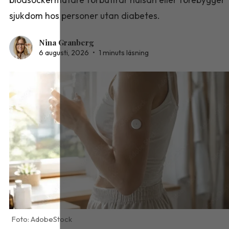
sjukdom hos personer utan diabetes.
Nina Granberg
6 augusti, 2026
•
1 minuts läsning
AdobeStock