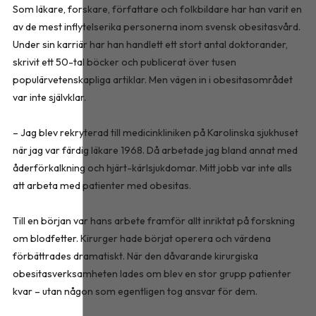
Som läkare, forskare, författare och folkbildare har han varit en
av de mest inflytelserika personerna inom svensk obesitasvård.
Under sin karriär har han handlett ett stort antal doktorander,
skrivit ett 50-tal böcker och publicerat över tusen
populärvetenskapliga artiklar. Men vägen in i obesitasområdet
var inte självklar.
– Jag blev rekryterad till medicinkliniken på Karolinska sjukhuset
när jag var färdig läkare 1968. Då arbetade jag bland annat med
åderförkalkning och hjärt-kärlsjukdomar. Mitt jobb var inte alls
att arbeta med patienter med obesitas.
Till en början var hans arbete framför allt inriktat på forskning
om blodfetter. Kirurger hade börjat operera och värdena
förbättrades dramatiskt. När den dåvarande kirurgiska
obesitasverksamheten lades om blev en stor grupp patienter
kvar – utan någon som egentligen tog ansvar för dem.