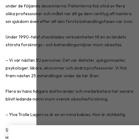
under de följande decennierna. Patienterna fick stöd av flera
olika professioner och målet var att ge dem verktyg att hantera
sin sjukdom även efter att den första behandlingsfasen var över.
Under 1990-talet utvecklades verksamheten till en av landets
största forsknings- och behandlingsmiljöer inom obesitas.
– Vi var nästan 50 personer. Det var dietister, sjukgymnaster,
psykologer, läkare, ekonomer och andra professioner. Vi fick
fram nästan 25 avhandlingar under de här åren.
Flera av hans tidigare doktorander och medarbetare har senare
blivit ledande namn inom svensk obesitasforskning.
– Ylva Trolle Lagerros är en av mina babies. Hon är skitduktig.
Stephan Rössner gick i pension för drygt ett decennium sedan.
Han diskuterar fortfarande forskningsfrågor med tidigare