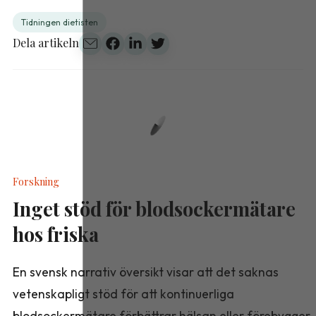
Tidningen dietisten
Dela artikeln
Forskning
Inget stöd för blodsockermätare
hos friska
En svensk narrativ översikt visar att det saknas
vetenskapligt stöd för att kontinuerliga
blodsockermätare förbättrar hälsan eller förebygger