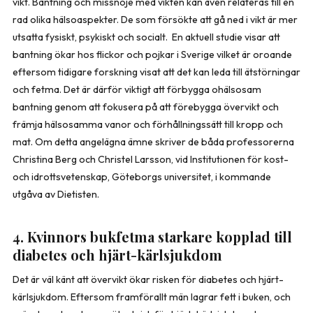
vikt. Bantning och missnöje med vikten kan även relateras till en
rad olika hälsoaspekter. De som försökte att gå ned i vikt är mer
utsatta fysiskt, psykiskt och socialt. En aktuell studie visar att
bantning ökar hos flickor och pojkar i Sverige vilket är oroande
eftersom tidigare forskning visat att det kan leda till ätstörningar
och fetma. Det är därför viktigt att förbygga ohälsosam
bantning genom att fokusera på att förebygga övervikt och
främja hälsosamma vanor och förhållningssätt till kropp och
mat. Om detta angelägna ämne skriver de båda professorerna
Christina Berg
och
Christel Larsson
, vid Institutionen för kost-
och idrottsvetenskap, Göteborgs universitet, i kommande
utgåva av Dietisten.
4. Kvinnors bukfetma starkare kopplad till
diabetes och hjärt-kärlsjukdom
Det är väl känt att övervikt ökar risken för diabetes och hjärt-
kärlsjukdom. Eftersom framförallt män lagrar fett i buken, och