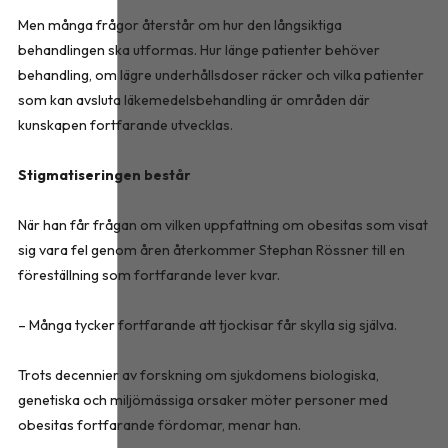
Men många frågor återstår om hur den långsiktiga
behandlingen ska utformas. Hur länge patienter behöver
behandling, om lägre underhållsdoser räcker och vilka patienter
som kan avsluta läkemedelsbehandling är områden där
kunskapen fortfarande utvecklas.
Stigmatiseringen består
När han får frågan om vilken uppfattning om obesitas som visat
sig vara fel genom åren återkommer Stephan Rössner till en
föreställning som fortfarande lever kvar.
– Många tycker fortfarande att tjockisar får skylla sig själva.
Trots decennier av forskning om sjukdomens biologiska,
genetiska och miljömässiga orsaker möter personer med
obesitas fortfarande fördomar, menar han.