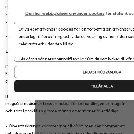
medarbetare och blir ibland tillfrågad om att granska
Den här webbplatsen använder cookies
för statistik 
vetenskapliga artiklar. Samtidigt upplever han att seniora
experters erfarenhet alltför sällan tas till vara.
Driva eget använder cookies för att förbättra din användarup
– Jag skulle kunna göra lite mer nytta.
underlag till förbättring och vidareutveckling av hemsidan sa
relevanta erbjudanden till dig.
Ett dramatiskt genombrott
Läs gärna vår
personuppgiftspolicy
. Om du samtycker till vår
Med sin långa erfarenhet som utgångspunkt beskriver Stephan
Om du vill ändra ditt val i efterhand hittar du den möjligheten 
ENDAST NÖDVÄNDIGA
Rössner dagens läkemedel som det största medicinska
genombrottet han har upplevt inom obesitasvården.
TILLÅT ALLA
Han jämför utvecklingen med den omvälvning som
magsårsmedicinen Losec innebar för behandlingen av magsår
och som i praktiken gjorde många operationer överflödiga.
– Obesitaskirurgin kommer inte att dö ut, men den kommer att
avta dramatiskt. Först kom semaglutid, sedan tirzepatid och nu