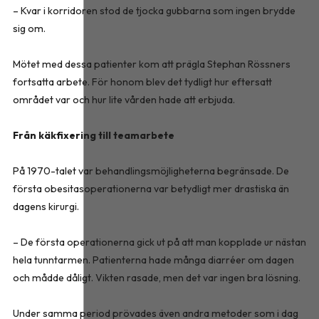
– Kvar i korridoren stod de tjocka gubbarna som ingen brydde
sig om.
Mötet med dessa patienter kom att prägla Stephan Rössners
fortsatta arbete. För honom blev det tydligt hur eftersatt
området var och hur lite vården hade att erbjuda.
Från käkfixering till teamarbete
På 1970-talet var behandlingsmöjligheterna begränsade. De
första obesitasoperationerna var betydligt mer drastiska än
dagens kirurgi.
– De första operationerna gick ut på att man kopplade ur nästan
hela tunntarmen. Patienterna hade många diarréer om dagen
och mådde dåligt. Vikten rasade, men det var ingen bra lösning.
Under samma period prövades även andra metoder som i dag