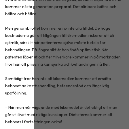
kommer nästa generation preparat. Det blir bara bättre och
bättre och bättre.
Men genombrottet kommer ännu inte alla till del. De höga
kostnaderna gör att tillgången till läkemedlen riskerar att bli
ojämlik, särskilt när patienterna själva måste betala för
behandlingen. På längre sikt är han ändå optimistisk. När
patenten löper ut och fler tillverkare kommer in på marknaden
tror han att priserna kan sjunka och behandlingen nå fler.
Samtidigt tror han inte att läkemedlen kommer att ersätta
behovet av kostbehandling, beteendestöd och långsiktig
uppföljning.
– När man når vägs ände med läkemedel är det viktigt att man
går ut i livet med riktiga kunskaper. Dietisterna kommer att
behövas i fortsättningen också.