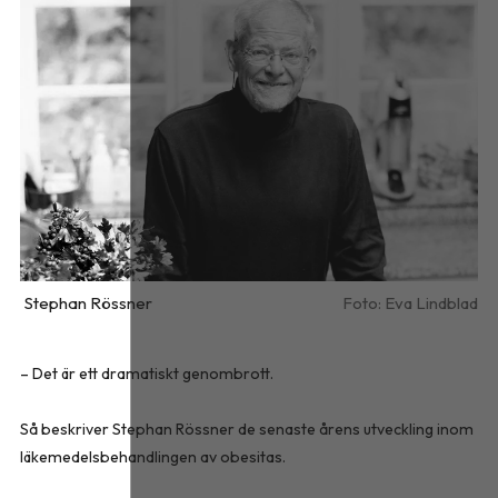
Stephan Rössner
Eva Lindblad
– Det är ett dramatiskt genombrott.
Så beskriver Stephan Rössner de senaste årens utveckling inom
läkemedelsbehandlingen av obesitas.