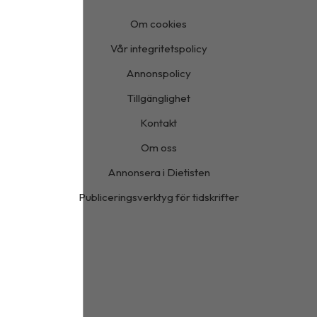
Om cookies
Vår integritetspolicy
Annonspolicy
Tillgänglighet
Kontakt
Om oss
Annonsera i Dietisten
Publiceringsverktyg för tidskrifter