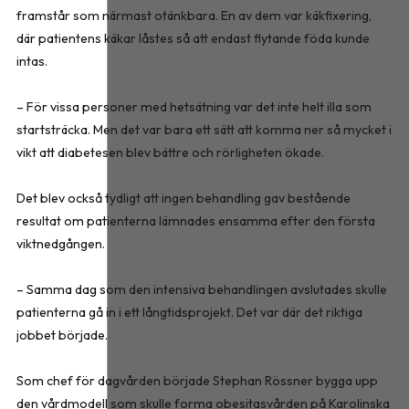
framstår som närmast otänkbara. En av dem var käkfixering,
där patientens käkar låstes så att endast flytande föda kunde
intas.
– För vissa personer med hetsätning var det inte helt illa som
startsträcka. Men det var bara ett sätt att komma ner så mycket i
vikt att diabetesen blev bättre och rörligheten ökade.
Det blev också tydligt att ingen behandling gav bestående
resultat om patienterna lämnades ensamma efter den första
viktnedgången.
– Samma dag som den intensiva behandlingen avslutades skulle
patienterna gå in i ett långtidsprojekt. Det var där det riktiga
jobbet började.
Som chef för dagvården började Stephan Rössner bygga upp
den vårdmodell som skulle forma obesitasvården på Karolinska