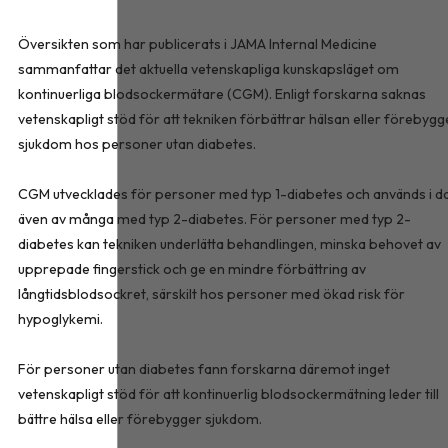
Översikten som har publicerats i
JAMA Internal Medicine
sammanfattar det aktuella vetenskapliga kunskapsläget om
kontinuerliga blodsockermätare (CGM). Enligt forskarna saknas
vetenskapligt stöd för att tekniken förbättrar hälsan eller förebygg
sjukdom hos personer utan diabetes.
CGM utvecklades för personer med typ 1-diabetes och används i d
även av många med typ 2-diabetes. För personer med typ 2-
diabetes kan tekniken underlätta behandlingen, minska behovet av
upprepade fingerstick och ge en mindre förbättring av
långtidsblodsockret, särskilt hos personer med ökad risk för
hypoglykemi.
För personer utan diabetes fann forskarna däremot inget
vetenskapligt stöd för att kontinuerlig blodsockermätning leder till
bättre hälsa eller förebygger sjukdom.