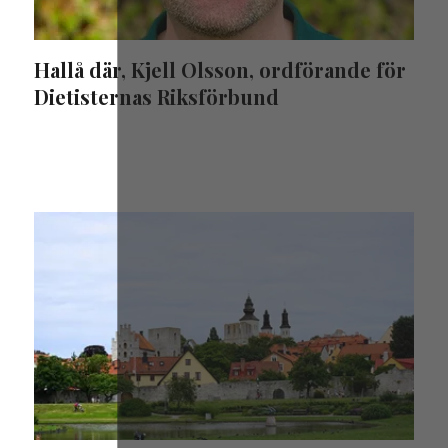
Hallå där, Kjell Olsson, ordförande för
Dietisternas Riksförbund