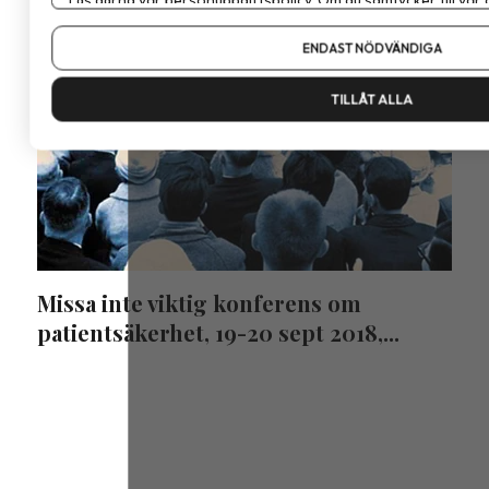
Om du vill ändra ditt val i efterhand hittar du den möjligheten 
ENDAST NÖDVÄNDIGA
TILLÅT ALLA
Missa inte viktig konferens om
patientsäkerhet, 19-20 sept 2018,...