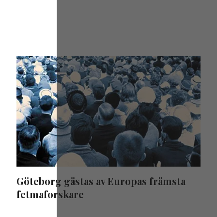
Göteborg gästas av Europas främsta
fetmaforskare