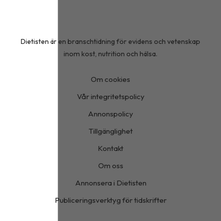
Dietisten är en branschtidning för evidens och vetenskap
inom kost, nutrition och hälsa.
Om cookies
Vår integritetspolicy
Annonspolicy
Tillgänglighet
Kontakt
Om oss
Annonsera i Dietisten
Publiceringsverktyg för tidskrifter