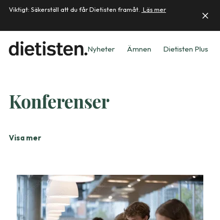
Viktigt: Säkerställ att du får Dietisten framåt.
Läs mer
Nyheter
Ämnen
Dietisten Plus
Konferenser
Visa mer