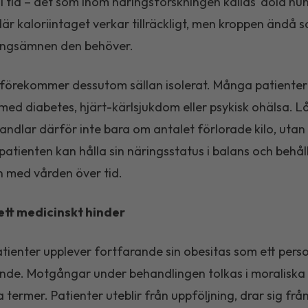
p i tid – det som inom näringsforskningen kallas 'dold hun
 där kaloriintaget verkar tillräckligt, men kroppen ändå 
ingsämnen den behöver.
förekommer dessutom sällan isolerat. Många patienter
t med diabetes, hjärt-kärlsjukdom eller psykisk ohälsa. L
handlar därför inte bara om antalet förlorade kilo, uta
patienten kan hålla sin näringsstatus i balans och behål
 med vården över tid.
ett medicinskt hinder
ienter upplever fortfarande sin obesitas som ett perso
nde. Motgångar under behandlingen tolkas i moraliska
a termer. Patienter uteblir från uppföljning, drar sig frå