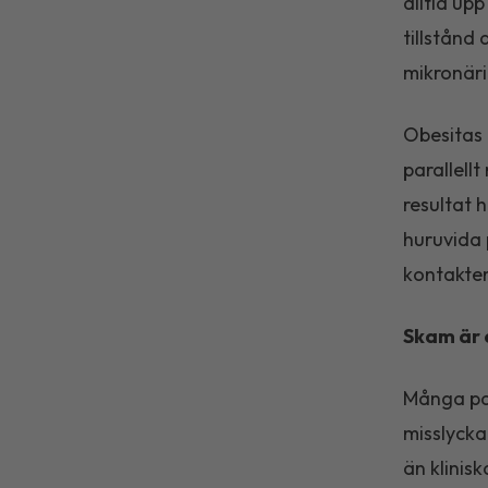
alltid up
tillstånd
mikronär
Obesitas 
parallell
resultat 
huruvida 
kontakten
Skam är 
Många pat
misslycka
än klinisk