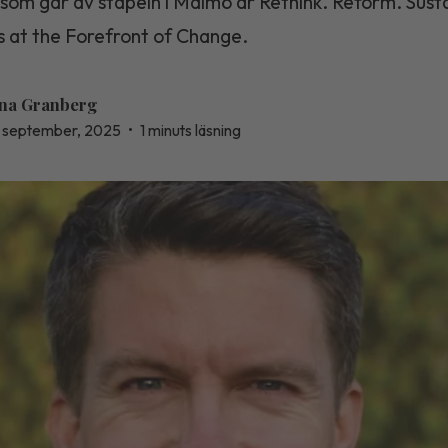
som går av stapeln i Malmö är Rethink. Reform. Susta
s at the Forefront of Change.
na Granberg
 september, 2025
•
1 minuts läsning