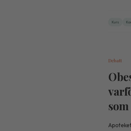
Kurs
Ko
Debatt
Obes
varf
som 
Apoteket