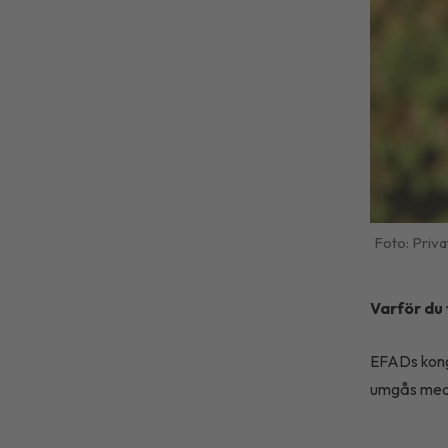
Priva
Varför du 
EFADs kongr
umgås med d