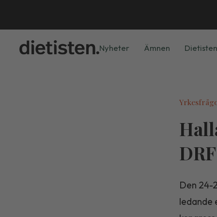
Nyheter
Ämnen
Dietisten
Yrkesfråg
Hall
DRF
Den 24-2
ledande e