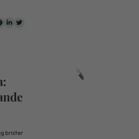
m:
rande
g brister