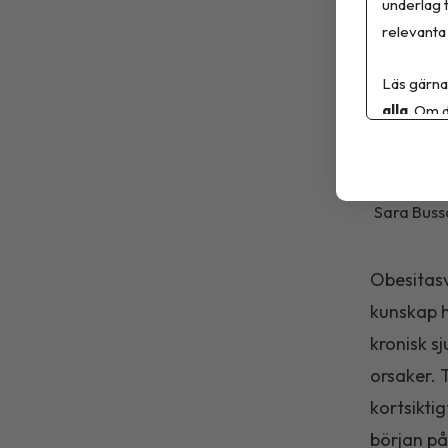
underlag t
relevanta 
Läs gärna
alla
. Om d
Sara Bussq
Obesitasv
kunskap h
kronisk s
orsaker. 
kortsikti
början på