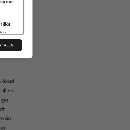
ikta mer
Tillåt
dan.
ÅT ALLA
h ökad
ill en
siga
ett
re än
rna