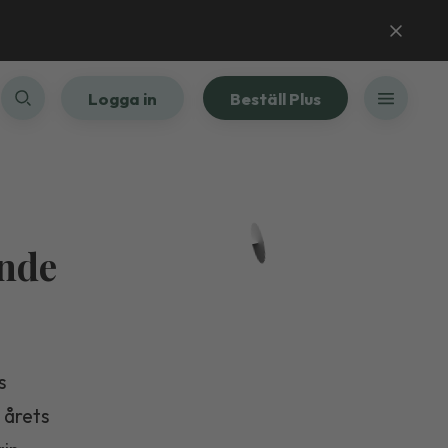
Logga in
Beställ Plus
ande
s
 årets