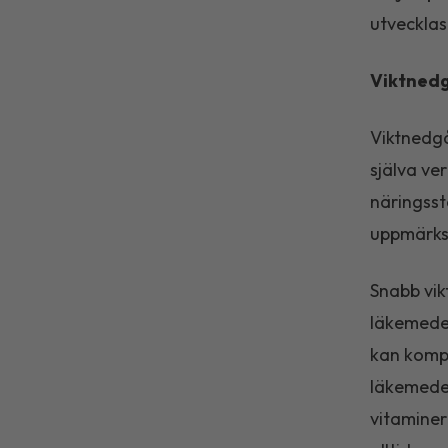
utvecklas
Viktnedg
Viktnedgå
själva ve
näringsst
uppmärksa
Snabb vikt
läkemedel
kan kompe
läkemedel
vitaminer