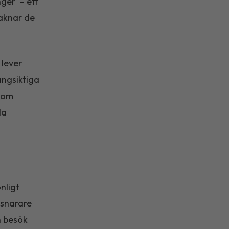
ger' – ett
saknar de
 lever
ångsiktiga
n om
la
nligt
 snarare
n besök