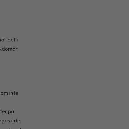
är det i
ukdomar,
sam inte
ter på
ngas inte