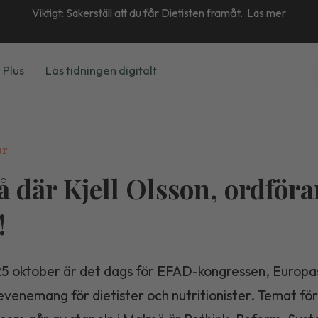
Viktigt: Säkerställ att du får Dietisten framåt.
Läs mer
 Plus
Läs tidningen digitalt
or
å där Kjell Olsson, ordför
!
5 oktober är det dags för EFAD-kongressen, Europa
venemang för dietister och nutritionister. Temat för