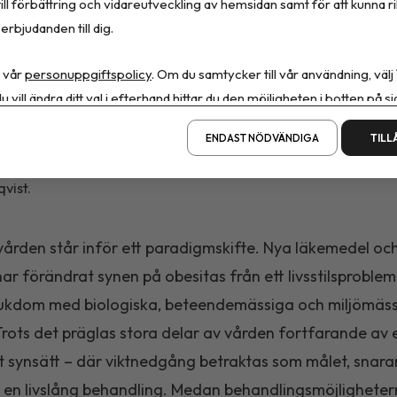
ill förbättring och vidareutveckling av hemsidan samt för att kunna r
erbjudanden till dig.
 vår
personuppgiftspolicy
. Om du samtycker till vår användning, välj
u vill ändra ditt val i efterhand hittar du den möjligheten i botten på si
ENDAST NÖDVÄNDIGA
TILL
vist.
ården står inför ett paradigmskifte. Nya läkemedel oc
ar förändrat synen på obesitas från ett livsstilsproblem t
jukdom med biologiska, beteendemässiga och miljömäs
Trots det präglas stora delar av vården fortfarande av 
gt synsätt – där viktnedgång betraktas som målet, snara
 en livslång behandling. Medan behandlingsmöjlighete