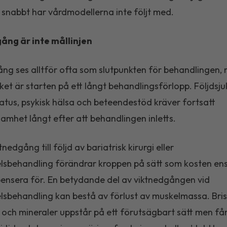
 snabbt har vårdmodellerna inte följt med.
ång är inte mållinjen
ng ses alltför ofta som slutpunkten för behandlingen, n
rket är starten på ett långt behandlingsförlopp. Följdsj
atus, psykisk hälsa och beteendestöd kräver fortsatt
mhet långt efter att behandlingen inletts.
nedgång till följd av bariatrisk kirurgi eller
sbehandling förändrar kroppen på sätt som kosten en
nsera för. En betydande del av viktnedgången vid
sbehandling kan bestå av förlust av muskelmassa. Bris
 och mineraler uppstår på ett förutsägbart sätt men få