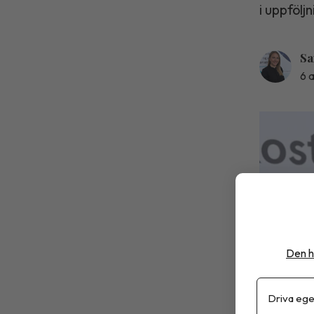
i uppfölj
Sa
6 
Den h
Driva ege