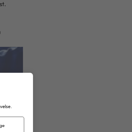
st.
g
velse.
 ge