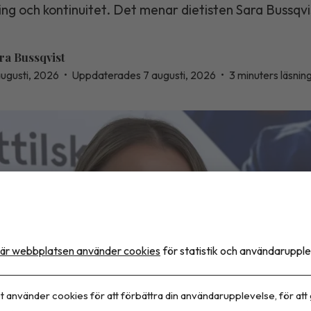
ning och kontinuitet. Det menar dietisten Sara Bussqvi
ra Bussqvist
augusti, 2026
•
Uppdaterades 7 augusti, 2026
•
3 minuters läsnin
är webbplatsen använder cookies
för statistik och användarupple
t använder cookies för att förbättra din användarupplevelse, för att