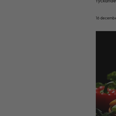
tyckanden
16 decemb