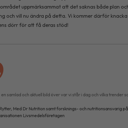
nsområdet uppmärksammat att det saknas både plan oc
ing och vill nu ändra på detta. Vi kommer därför knacka
ns dörr för att få deras stöd!
en samlad och aktuell bild över var vi står i dag och vilka trender s
Rytter, Med Dr Nutrition samt forsknings- och nutritionsansvarig p
anisationen Livsmedelsföretagen