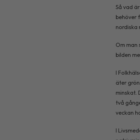
Så vad är
behöver f
nordiska
Om man sa
bilden me
I Folkhäl
äter grön
minskat. 
två gånge
veckan h
I Livsmed