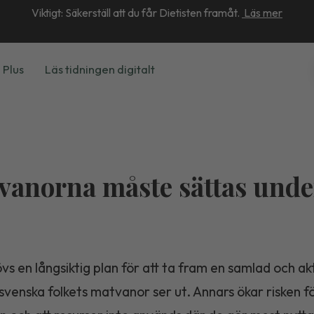
Viktigt: Säkerställ att du får Dietisten framåt.
Läs mer
 Plus
Läs tidningen digitalt
vanorna måste sättas unde
p
s en långsiktig plan för att ta fram en samlad och akt
svenska folkets matvanor ser ut. Annars ökar risken f