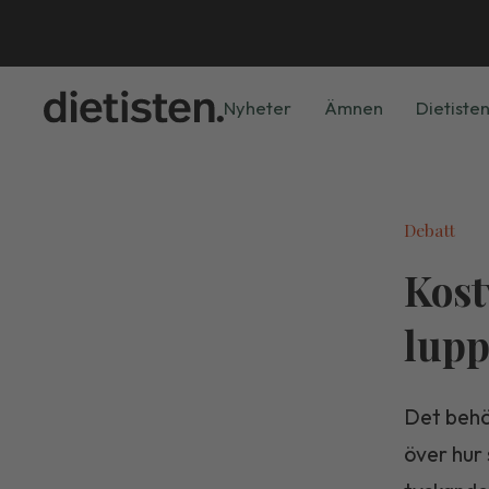
Nyheter
Ämnen
Dietisten
Debatt
Kost
lup
Det behöv
över hur 