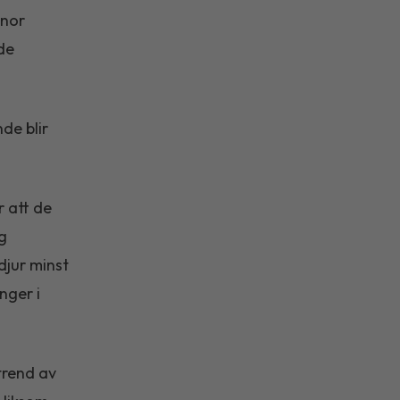
anor
de
de blir
 att de
g
djur minst
nger i
trend av