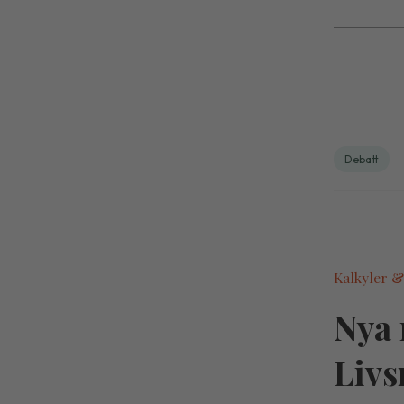
Debatt
Kalkyler &
Nya 
Livs