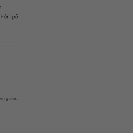
h
 hårt på
om gäller.
å