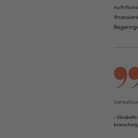
nutritio
finansier
Regeringe
Det behövs 
Elisabeth 
branschorg