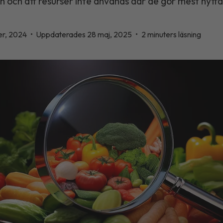
 och att resurser inte används där de gör mest nytta
er, 2024
•
Uppdaterades 28 maj, 2025
•
2 minuters läsning