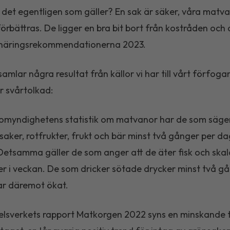
 det egentligen som gäller? En sak är säker, våra matv
örbättras. De ligger en bra bit bort från kostråden och 
 näringsrekommendationerna 2023.
mlar några resultat från källor vi har till vårt förfogan
r svårtolkad:
somyndighetens statistik om matvanor har de som säger
saker, rotfrukter, frukt och bär minst två gånger per da
Detsamma gäller de som anger att de äter fisk och skal
r i veckan. De som dricker sötade drycker minst två gå
ar däremot ökat.
elsverkets rapport Matkorgen 2022 syns en minskande 