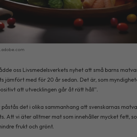
k.adobe.com
ådde oss Livsmedelsverkets nyhet att små barns matva
ts jämfört med för 20 år sedan. Det är, som myndighete
ositivt att utvecklingen går åt rätt håll”.
 påstås det i olika sammanhang att svenskarnas matv
s. Att vi äter alltmer mat som innehåller mycket fett, s
mindre frukt och grönt.