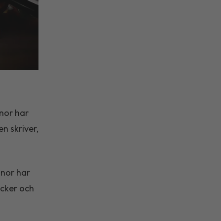
nor har
n skriver,
anor har
ocker och