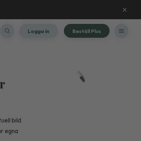
Logga in
Beställ Plus
r
uell bild
ör egna