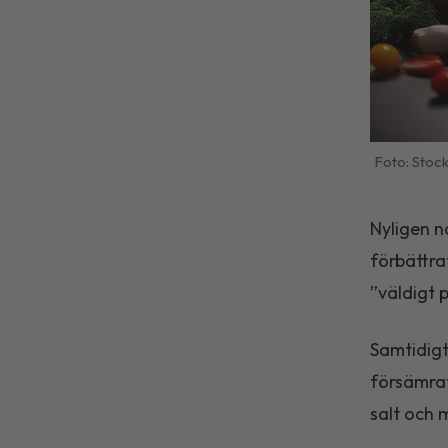
Stoc
Nyligen n
förbättra
”väldigt p
Samtidigt
försämrat
salt och 