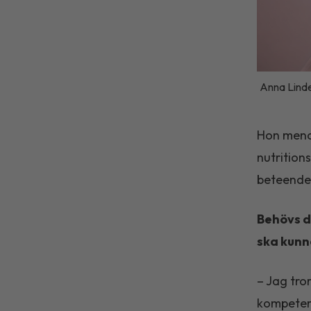
Anna Lind
Hon mena
nutrition
beteende
Behövs d
ska kunn
– Jag tro
kompeten