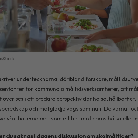
eStock
n skriver undertecknarna, däribland forskare, måltidsutv
sentanter för kommunala måltidsverksamheter, att mål
höver ses i ett bredare perspektiv där hälsa, hållbarhet,
lsberedskap och matglädje vägs samman. De varnar oc
iva växtbaserad mat som ett hot mot barns hälsa eller 
er du saknas i dagens diskussion om skolmåltider?