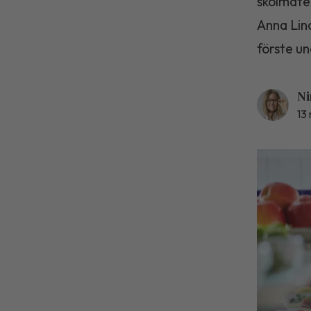
skolmaten
Anna Lin
förste u
Ni
13