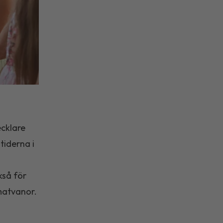
ecklare
tiderna i
kså för
matvanor.