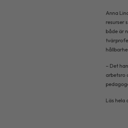
Anna Lin
resurser 
både är n
tvärprofe
hållbarh
– Det ha
arbetsro 
pedagoge
Läs hela 