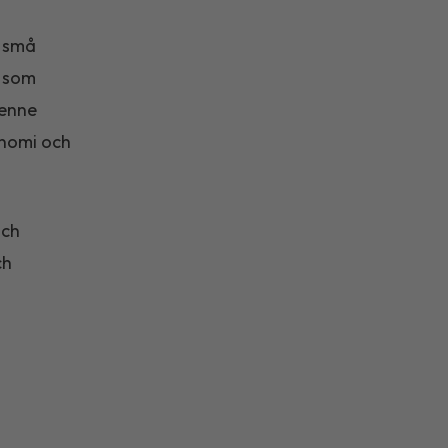
r små
r som
henne
onomi och
och
ch