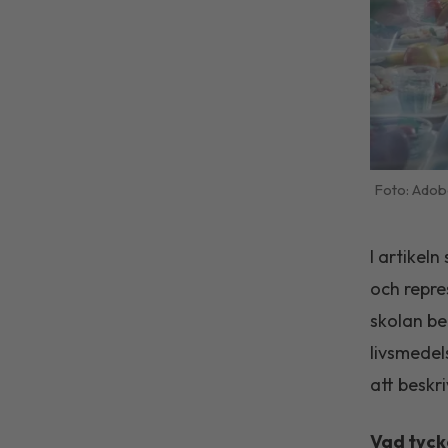
Adob
I artikel
och repre
skolan be
livsmede
att beskr
Vad tyck