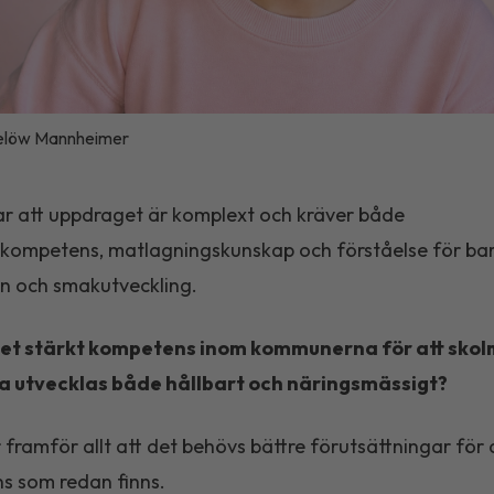
elöw Mannheimer
r att uppdraget är komplext och kräver både
skompetens, matlagningskunskap och förståelse för ba
n och smakutveckling.
et stärkt kompetens inom kommunerna för att skol
a utvecklas både hållbart och näringsmässigt?
r framför allt att det behövs bättre förutsättningar för
s som redan finns.