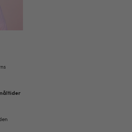
rns
måltider
 den