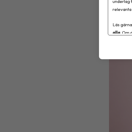
motsättni
underlag t
professio
relevanta 
tillsamma
Läs gärna
alla
. Om d