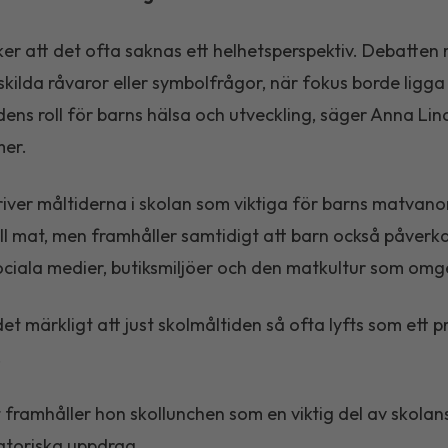
ker att det ofta saknas ett helhetsperspektiv. Debatten
enskilda råvaror eller symbolfrågor, när fokus borde ligga
dens roll för barns hälsa och utveckling, säger Anna Li
er.
iver måltiderna i skolan som viktiga för barns matvano
till mat, men framhåller samtidigt att barn också påverk
ociala medier, butiksmiljöer och den matkultur som om
det märkligt att just skolmåltiden så ofta lyfts som ett p
.
 framhåller hon skollunchen som en viktig del av skolan
toriska uppdrag.