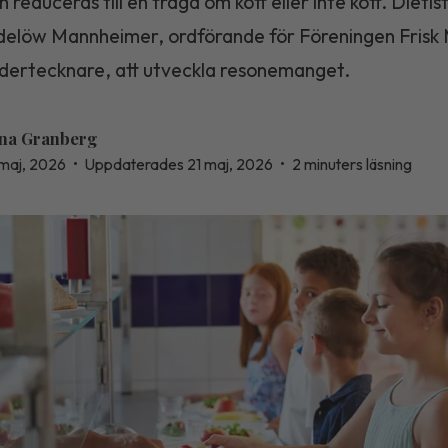
 reduceras till en fråga om kött eller inte kött. Dieti
delöw Mannheimer, ordförande för Föreningen Frisk
ndertecknare, att utveckla resonemanget.
na Granberg
 maj, 2026
•
Uppdaterades 21 maj, 2026
•
2 minuters läsning