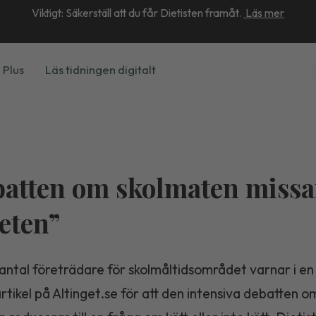
Viktigt: Säkerställ att du får Dietisten framåt.
Läs mer
 Plus
Läs tidningen digitalt
atten om skolmaten missa
eten”
 antal företrädare för skolmåltidsområdet varnar i en
rtikel på Altinget.se för att den intensiva debatten o