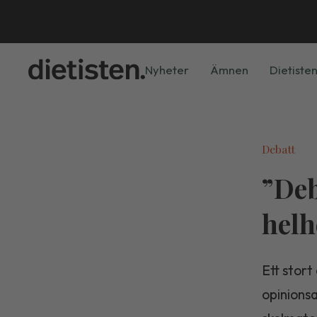
Nyheter
Ämnen
Dietisten
Debatt
”Deb
helh
Ett stort
opinionsa