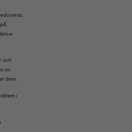
 reduceras
 på
ndelöw
r och
as av
ger dem.
roblem i
s