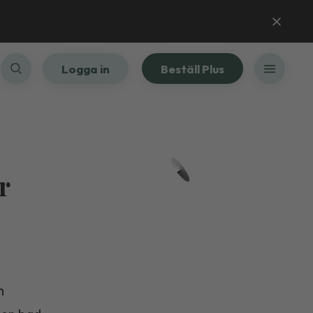
Logga in
Beställ Plus
r
m