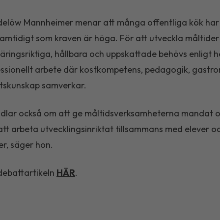
delöw Mannheimer menar att många offentliga kök ha
samtidigt som kraven är höga. För att utveckla måltide
äringsriktiga, hållbara och uppskattade behövs enligt 
ssionellt arbete där kostkompetens, pedagogik, gastr
etskunskap samverkar.
ndlar också om att ge måltidsverksamheterna mandat 
att arbeta utvecklingsinriktat tillsammans med elever o
r, säger hon.
debattartikeln
HÄR
.