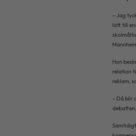
– Jag tyc
lätt till 
skolmålti
Mannheim
Hon beskr
relation 
reklam, s
– Då blir 
debatten
Samtidigt
kompensa