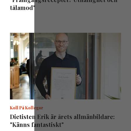
tålamod"
Koll På Kollegor
Dietisten Erik är årets allmänbildare:
"Känns fantastiskt"