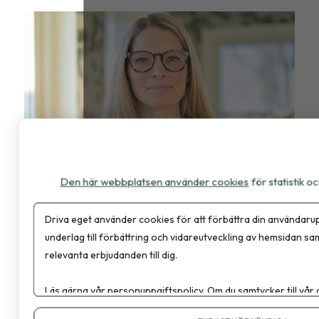
Den här webbplatsen använder cookies
för statistik 
Koll På Kollegor
"Vi måste bli bättre på att säga ifrån"
Driva eget använder cookies för att förbättra din användarup
underlag till förbättring och vidareutveckling av hemsidan sa
relevanta erbjudanden till dig.
Läs gärna vår
personuppgiftspolicy
. Om du samtycker till vår
Om du vill ändra ditt val i efterhand hittar du den möjligheten 