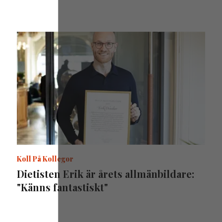
Koll På Kollegor
Dietisten Erik är årets allmänbildare:
"Känns fantastiskt"