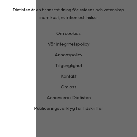
Dietisten är en branschtidning för evidens och vetenskap
inom kost, nutrition och hälsa.
Om cookies
Vår integritetspolicy
Annonspolicy
Tillgänglighet
Kontakt
Om oss
Annonsera i Dietisten
Publiceringsverktyg för tidskrifter