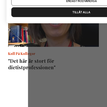
ENDAST NÖDVÄNDIGA
TILLÅT ALLA
Koll På Kollegor
"Det här är stort för
dietistprofessionen"