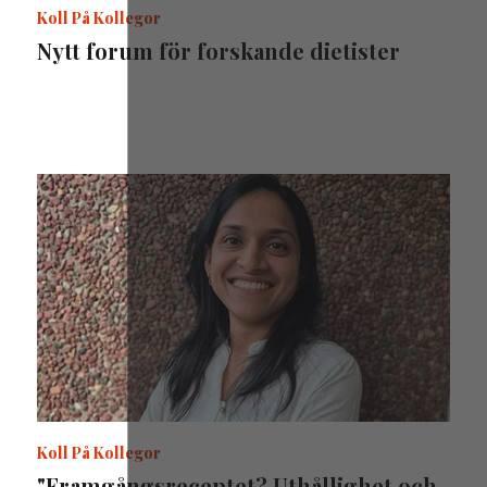
Koll På Kollegor
Nytt forum för forskande dietister
Koll På Kollegor
"Framgångsreceptet? Uthållighet och