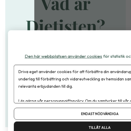
Vad är
Dietisten?
Vi som gör Dietisten brinner för nutrition ur både
Den här webbplatsen använder cookies
för statistik 
praktiskt och vetenskapligt perspektiv. Vi vill
inspirera,
utmana
och
sprida kunskap
om hur kost kan användas i
Driva eget använder cookies för att förbättra din användarup
behandling, förebyggande arbete och vardag.
underlag till förbättring och vidareutveckling av hemsidan sa
Tidskriften speglar dietistens breda roll i en
relevanta erbjudanden till dig.
komplex värld.
Läs gärna vår
personuppgiftspolicy
. Om du samtycker till vår
Om du vill ändra ditt val i efterhand hittar du den möjligheten 
Bli medlem
Läs om Dietisten
ENDAST NÖDVÄNDIGA
TILLÅT ALLA