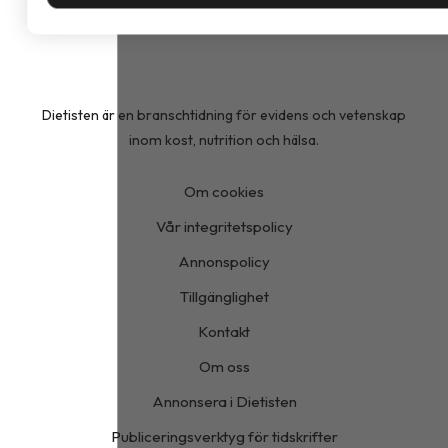
Dietisten är en branschtidning för evidens och vetenskap
inom kost, nutrition och hälsa.
Om cookies
Vår integritetspolicy
Annonspolicy
Tillgänglighet
Kontakt
Om oss
Annonsera i Dietisten
Publiceringsverktyg för tidskrifter