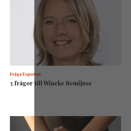
Fråga Experten
3 frågor till Wineke Remijnse