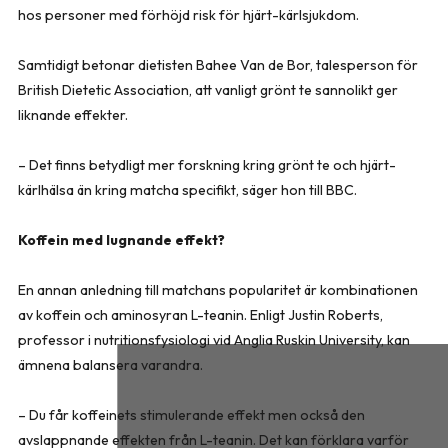
hos personer med förhöjd risk för hjärt-kärlsjukdom.
Samtidigt betonar dietisten Bahee Van de Bor, talesperson för
British Dietetic Association, att vanligt grönt te sannolikt ger
liknande effekter.
– Det finns betydligt mer forskning kring grönt te och hjärt-
kärlhälsa än kring matcha specifikt, säger hon till BBC.
Koffein med lugnande effekt?
En annan anledning till matchans popularitet är kombinationen
av koffein och aminosyran L-teanin. Enligt Justin Roberts,
professor i nutritionsfysiologi vid Anglia Ruskin University, kan
ämnena balansera varandra.
– Du får koffeinets stimulerande effekt men också den
avslappnande effekten från L-teanin. Det kan förklara varför