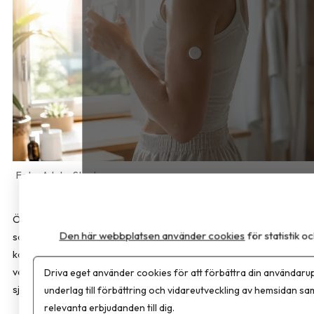
AdobeStock
Översikten som har publicerats i
JAMA Internal Medicine
Den här webbplatsen använder cookies
för statistik 
sammanfattar det aktuella vetenskapliga kunskapsläget om
kontinuerliga blodsockermätare (CGM). Enligt forskarna saknas
Driva eget använder cookies för att förbättra din användarup
vetenskapligt stöd för att tekniken förbättrar hälsan eller förebygg
underlag till förbättring och vidareutveckling av hemsidan sa
sjukdom hos personer utan diabetes.
relevanta erbjudanden till dig.