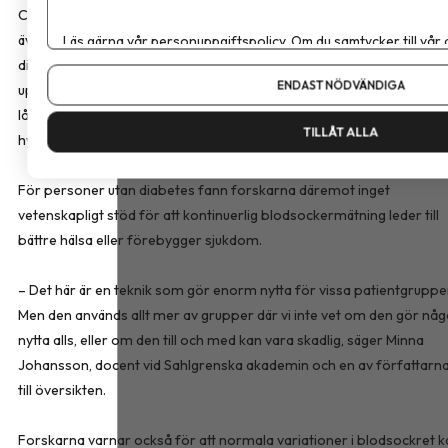
CGM utvecklades för personer med typ 1-diabetes och används i d
Läs gärna vår
personuppgiftspolicy
. Om du samtycker till vår
även av många med typ 2-diabetes. För personer med typ 2-
Om du vill ändra ditt val i efterhand hittar du den möjligheten 
diabetes kan tekniken underlätta behandlingen, minska behovet av
ENDAST NÖDVÄNDIGA
upprepade fingerstick och ge en mindre förbättring av
långtidsblodsockret, särskilt hos personer med ökad risk för
TILLÅT ALLA
hypoglykemi.
För personer utan diabetes fann forskarna däremot inget
vetenskapligt stöd för att kontinuerlig blodsockermätning leder till
bättre hälsa eller förebygger sjukdom.
– Det här är en teknik som gör enorm nytta för vissa patientgruppe
Men den används allt mer av grupper där vi inte vet om den gör nå
nytta alls, eller om den till och med kan vara skadlig, säger Minna
Johansson, docent vid Sahlgrenska akademin och en av författarn
till översikten.
Forskarna varnar också för att normala variationer i blodsockret k