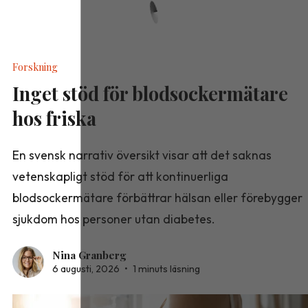
Forskning
Inget stöd för blodsockermätare
hos friska
En svensk narrativ översikt visar att det saknas
vetenskapligt stöd för att kontinuerliga
blodsockermätare förbättrar hälsan eller förebygger
sjukdom hos personer utan diabetes.
Nina Granberg
6 augusti, 2026
•
1 minuts läsning