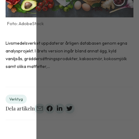
AdobeStock
Livsmedelsverket uppdaterar årligen databasen genom egna
analysprojekt. I årets version ingår bland annat ägg, kyld
vaniljsås, gräddersättningsprodukter, kakaosmör, kokosmjölk
samt olika matfetter,...
Verktyg
Dela artikeln