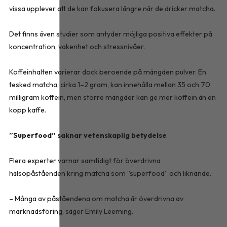
vissa upplever att de kan fokusera längre när de dricker matcha.
Det finns även studier som antyder möjliga positiva effekter på
koncentration, vakenhet och stressnivåer.
Koffeinhalten varierar dock beroende på mängden pulver. En
tesked matcha, cirka 1–2 gram, kan innehålla mellan 35 och 70
milligram koffein, men större mängder kan ge mer koffein än en
kopp kaffe.
”Superfood” saknar vetenskaplig betydelse
Flera experter varnar samtidigt för överdrivna
hälsopåståenden kring matcha som ”superfood” och liknande.
– Många av påståendena om matcha är överdrivna av
marknadsföring, säger Emily Leeming.