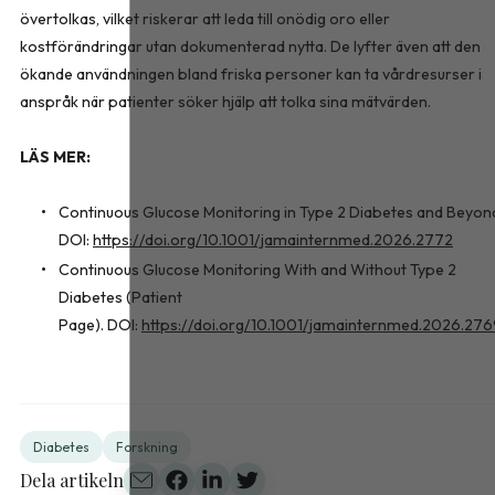
övertolkas, vilket riskerar att leda till onödig oro eller
kostförändringar utan dokumenterad nytta. De lyfter även att den
ökande användningen bland friska personer kan ta vårdresurser i
anspråk när patienter söker hjälp att tolka sina mätvärden.
LÄS MER:
Continuous Glucose Monitoring in Type 2 Diabetes and Beyon
DOI:
https://doi.org/10.1001/jamainternmed.2026.2772
Continuous Glucose Monitoring With and Without Type 2
Diabetes (Patient
Page). DOI:
https://doi.org/10.1001/jamainternmed.2026.27
Diabetes
Forskning
Dela artikeln