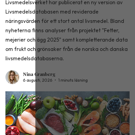
Livsmedelsverket har publicerat en ny version av
Livsmedelsdatabasen med reviderade
näringsvärden för ett stort antal livsmedel. Bland
nyheterna finns analyser från projektet ”Fetter,
mejerier och ägg 2025” samt kompletterande data
om frukt och grönsaker från de norska och danska
livsmedelsdatabaserna.
Nina Granberg
6 augusti, 2026
•
1 minuts läsning