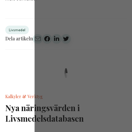
Livsmedel
Dela artikeln
Kalkyler & Verktyg
Nya näringsvärden i
Livsmedelsdatabasen