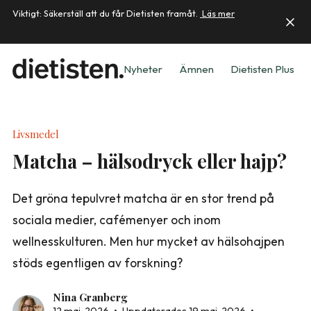
Viktigt: Säkerställ att du får Dietisten framåt.
Läs mer
Nyheter
Ämnen
Dietisten Plus
Livsmedel
Matcha – hälsodryck eller hajp?
Det gröna tepulvret matcha är en stor trend på
sociala medier, cafémenyer och inom
wellnesskulturen. Men hur mycket av hälsohajpen
stöds egentligen av forskning?
Nina Granberg