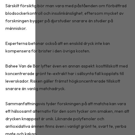
Särskilt försiktig bör man vara med påståenden om förbättrad
blodsockerkontroll och insulinkänslighet, eftersom mycket av
forskningen bygger på djurstudier snarare än studier på
människor.
Experterna betonar också att en enskild dryck inte kan
kompensera för brister i den övriga kosten.
Bahee Van de Bor lyfter även en annan aspekt: kosttillskott med
koncentrerade grönt te-extrakt har i sällsynta fall kopplats till
leverskador. Risken gäller främst högkoncentrerade tillskott
snarare än vanlig matchadryck.
Sammanfattningsvis tyder forskningen på att matcha kan vara
ett hälsosamt alternativ för den som tycker om smaken, men att
drycken knappast är unik. Liknande polyfenoler och
antioxidativa ämnen finns även i vanligt grönt te, svart te, yerba
mate och kakao.