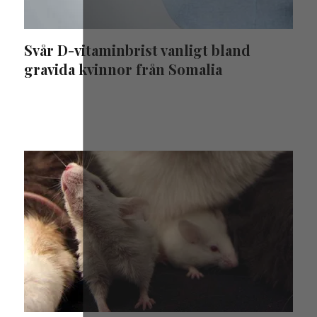
Svår D-vitaminbrist vanligt bland
gravida kvinnor från Somalia