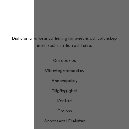
Dietisten är en branschtidning för evidens och vetenskap
inom kost, nutrition och hälsa.
Om cookies
Vår integritetspolicy
Annonspolicy
Tillgänglighet
Kontakt
Om oss
Annonsera i Dietisten