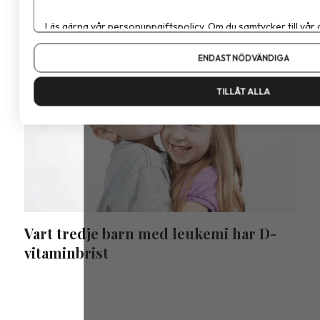
Läs gärna vår
personuppgiftspolicy
. Om du samtycker till vår
Om du vill ändra ditt val i efterhand hittar du den möjligheten 
ENDAST NÖDVÄNDIGA
TILLÅT ALLA
Vart tredje barn med leukemi har D-
vitaminbrist