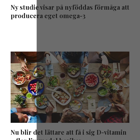
Ny studie visar på nyföddas förmåga att
producera eget omega-3
Nu blir det lättare att få i sig D-vitamin