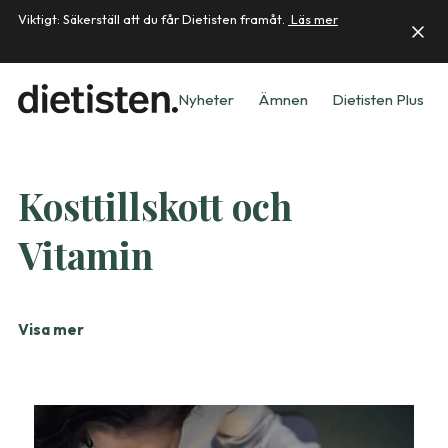
Viktigt: Säkerställ att du får Dietisten framåt.
Läs mer
Nyheter
Ämnen
Dietisten Plus
Kosttillskott och
Vitamin
Visa mer