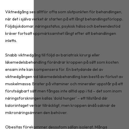
Viktnedgång ses alltför ofta som slutpunkten för behandlingen,
när det i själva verket är starten på ett långt behandlingsförlopp.
Följdsjukdomar, näringsstatus, psykisk hälsa och beteendestöd
kräver fortsatt uppmärksamhet långt efter att behandlingen
inletts.
Snabb viktnedgång till följd av bariatrisk kirurgi eller
läkemedelsbehandling förändrar kroppen på sätt som kosten
ensam inte kan kompensera för. En betydande del av
viktnedgången vid läkemedelsbehandling kan bestå av förlust av
muskelmassa. Brister på vitaminer och mineraler uppstår på ett
förutsägbart sätt men fångas inte alltid upp i tid – det som inom
näringsforskningen kallas 'dold hunger' – ett tillstånd där
kaloriintaget verkar tillräckligt, men kroppen ändå saknar de
mikronäringsämnen den behöver.
Obesitas förekommer dessutom sällan isolerat. Många