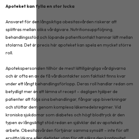
Apoteket kan fylla en stor lucka
Ansvaret för den långsiktiga obesitasvården riskerar att
splittras mellan olika vårdgivare. Nutritionsuppföljning,
behandlingsstöd och löpande patientkontakt hamnar lätt mellan
stolarna. Det är precis här apoteket kan spela en mycket större
roll.
Apotekspersonalen tillhör de mest lättillgängliga vårdgivarna
och är ofta en av de få vårdkontakter som faktiskt finns kvar
under ett långt behandlingsförlopp. Deras roll handlar redan om
betydligt mer än att lämna ut recept – dagligen hjälper de
patienter att följa sina behandlingar, fångar upp biverkningar
och stöttar dem genom komplexa läkemedelsregimer. Vid
kroniska sjukdomar som diabetes och högt blodtryck är den
typen av långsiktigt stöd redan en självklar del av apotekets
arbete. Obesitasvården förtjänar samma synsätt – inte för att
ersätta läkare eller dietister, utan för att säkra den kontinuitet