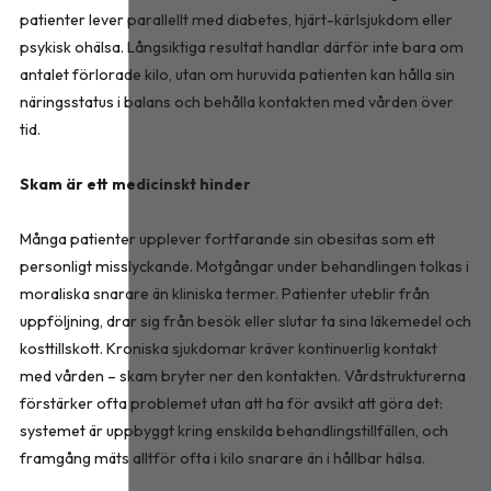
patienter lever parallellt med diabetes, hjärt-kärlsjukdom eller
psykisk ohälsa. Långsiktiga resultat handlar därför inte bara om
antalet förlorade kilo, utan om huruvida patienten kan hålla sin
näringsstatus i balans och behålla kontakten med vården över
tid.
Skam är ett medicinskt hinder
Många patienter upplever fortfarande sin obesitas som ett
personligt misslyckande. Motgångar under behandlingen tolkas i
moraliska snarare än kliniska termer. Patienter uteblir från
uppföljning, drar sig från besök eller slutar ta sina läkemedel och
kosttillskott. Kroniska sjukdomar kräver kontinuerlig kontakt
med vården – skam bryter ner den kontakten. Vårdstrukturerna
förstärker ofta problemet utan att ha för avsikt att göra det:
systemet är uppbyggt kring enskilda behandlingstillfällen, och
framgång mäts alltför ofta i kilo snarare än i hållbar hälsa.