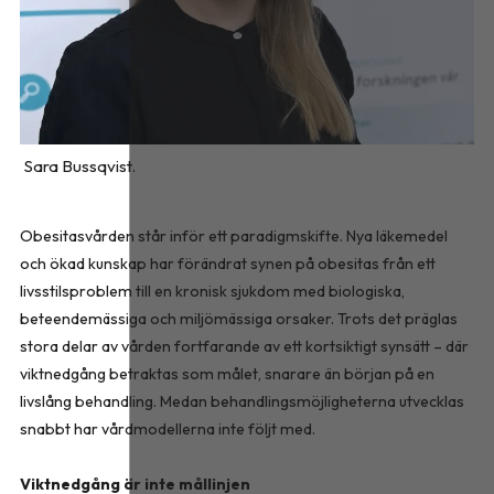
Sara Bussqvist.
Obesitasvården står inför ett paradigmskifte. Nya läkemedel
och ökad kunskap har förändrat synen på obesitas från ett
livsstilsproblem till en kronisk sjukdom med biologiska,
beteendemässiga och miljömässiga orsaker. Trots det präglas
stora delar av vården fortfarande av ett kortsiktigt synsätt – där
viktnedgång betraktas som målet, snarare än början på en
livslång behandling. Medan behandlingsmöjligheterna utvecklas
snabbt har vårdmodellerna inte följt med.
Viktnedgång är inte mållinjen