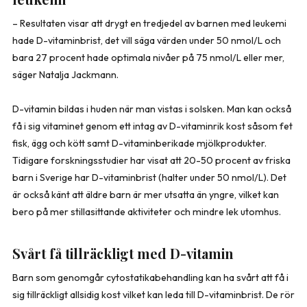
– Resultaten visar att drygt en tredjedel av barnen med leukemi
hade D-vitaminbrist, det vill säga värden under 50 nmol/L och
bara 27 procent hade optimala nivåer på 75 nmol/L eller mer,
säger Natalja Jackmann.
D-vitamin bildas i huden när man vistas i solsken. Man kan också
få i sig vitaminet genom ett intag av D-vitaminrik kost såsom fet
fisk, ägg och kött samt D-vitaminberikade mjölkprodukter.
Tidigare forskningsstudier har visat att 20-50 procent av friska
barn i Sverige har D-vitaminbrist (halter under 50 nmol/L). Det
är också känt att äldre barn är mer utsatta än yngre, vilket kan
bero på mer stillasittande aktiviteter och mindre lek utomhus.
Svårt få tillräckligt med D-vitamin
Barn som genomgår cytostatikabehandling kan ha svårt att få i
sig tillräckligt allsidig kost vilket kan leda till D-vitaminbrist. De rör