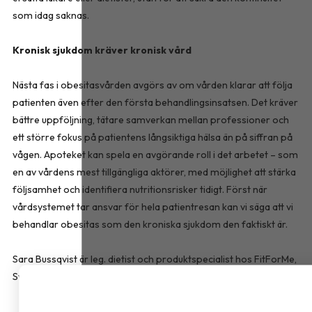
som idag saknas.
Kronisk sjukdom kräver kronisk vård
Nästa fas i obesitasvården avgörs av om vården klarar att följa
patienten även efter den första behandlingsinsatsen. Det kräver
bättre uppföljning, tätare samverkan mellan professioner och
ett större fokus på patientens långsiktiga hälsa än på siffran på
vågen. Apoteket kan spela en avgörande roll i det arbetet – som
en av vårdens mest tillgängliga aktörer, med möjlighet att stärka
följsamhet och identifiera nutritionsrisker tidigt. Först när
vårdsystemet tar ansvar för hela patientresan kan vi säga att vi
behandlar obesitas som den kroniska sjukdom den faktiskt är.
Sara Bussqvist är leg. dietist och produktspecialist hos FitForMe,
Sverige som erbjuder kosttillskott inom överviktsvård.