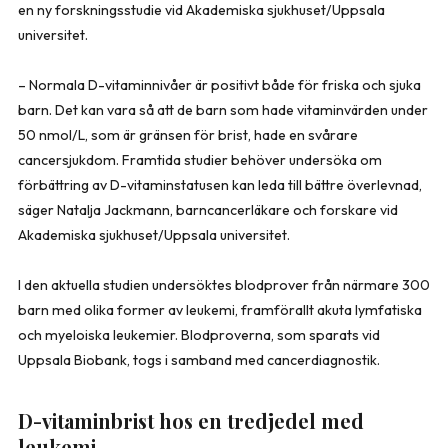
en ny forskningsstudie vid Akademiska sjukhuset/Uppsala
universitet.
– Normala D-vitaminnivåer är positivt både för friska och sjuka
barn. Det kan vara så att de barn som hade vitaminvärden under
50 nmol/L, som är gränsen för brist, hade en svårare
cancersjukdom. Framtida studier behöver undersöka om
förbättring av D-vitaminstatusen kan leda till bättre överlevnad,
säger Natalja Jackmann, barncancerläkare och forskare vid
Akademiska sjukhuset/Uppsala universitet.
I den aktuella studien undersöktes blodprover från närmare 300
barn med olika former av leukemi, framförallt akuta lymfatiska
och myeloiska leukemier. Blodproverna, som sparats vid
Uppsala Biobank, togs i samband med cancerdiagnostik.
D-vitaminbrist hos en tredjedel med
leukemi