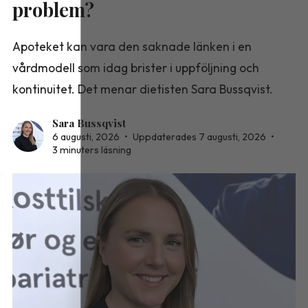
problem?
Apoteket kan vara den saknade länken i en
vårdmodell som idag brister i uppföljning och
kontinuitet. Det menar dietisten Sara Bussqvist.
Sara Bussqvist
6 augusti, 2026
•
Uppdaterades 7 augusti, 2026
•
3 minuters läsning