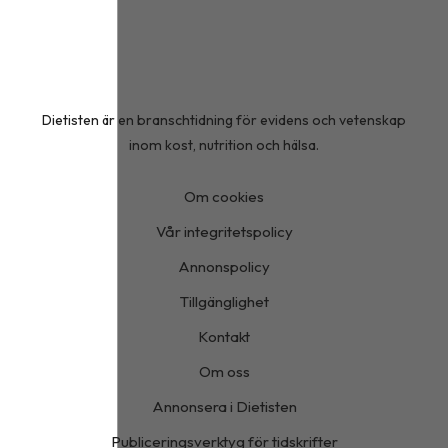
Dietisten är en branschtidning för evidens och vetenskap
inom kost, nutrition och hälsa.
Om cookies
Vår integritetspolicy
Annonspolicy
Tillgänglighet
Kontakt
Om oss
Annonsera i Dietisten
Publiceringsverktyg för tidskrifter