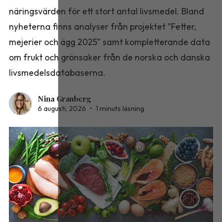
näringsvärden för ett stort antal livsmedel. Bland
nyheterna finns analyser från projektet ”Fetter,
mejerier och ägg 2025” samt kompletterande data
om frukt och grönsaker från de norska och danska
livsmedelsdatabaserna.
Nina Granberg
6 augusti, 2026
•
1 minuts läsning