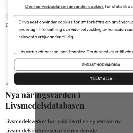
Den här webbplatsen använder cookies
för statistik 
Obesitas
Debatt
Driva eget använder cookies för att förbättra din användarup
Dela artikeln
underlag till förbättring och vidareutveckling av hemsidan sa
relevanta erbjudanden till dig.
Läs gärna vår
personuppgiftspolicy
. Om du samtycker till vår
Om du vill ändra ditt val i efterhand hittar du den möjligheten 
ENDAST NÖDVÄNDIGA
TILLÅT ALLA
Kalkyler & Verktyg
Nya näringsvärden i
Livsmedelsdatabasen
Livsmedelsverket har publicerat en ny version av
Livsmedelsdatabasen med reviderade