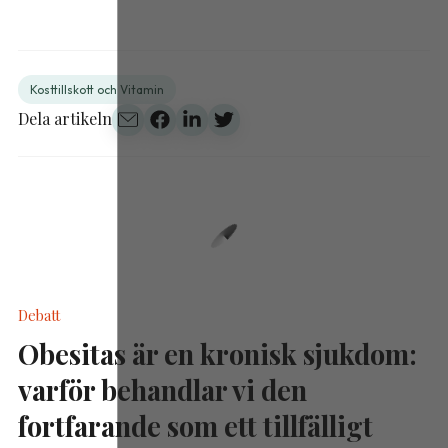
Kosttillskott och Vitamin
Dela artikeln
Debatt
Obesitas är en kronisk sjukdom:
varför behandlar vi den
fortfarande som ett tillfälligt