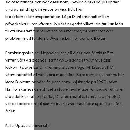
sig ofta mindre och bör dessutom undvika direkt solljus under
strålbehandling och under en viss tid efter
blodstamcellstransplantation. Låga D-vitaminhalter kan
påverka kalciumnivåerna i blodet negativt vilket i sin tur kan leda
till att skelettet blir mjukt och missformat, bensmärtor och
problem med tänderna. Även risken för benbrott ökar.
Forskningsstudier i Uppsala visar att ålder och årstid (höst,
vinter, vår) vid diagnos, samt AML-diagnos (Akut myeloisk
leukemi) påverkar D-vitaminstatusen negativt. Likaså att D-
vitaminbrist blivit vanligare med tiden. Barn som insjuknar nu har
lägre D-vitaminnivåer än barn som insjuknade på 1990-talet.
När forskarna i den aktuella studien justerade för dessa faktorer
stod det klart att en för låg D-vitaminstatus (under 50 nmol/L)
var associerad med sämre överlevnad hos barn upp till sex års
ålder.
Källa: Uppsala universitet