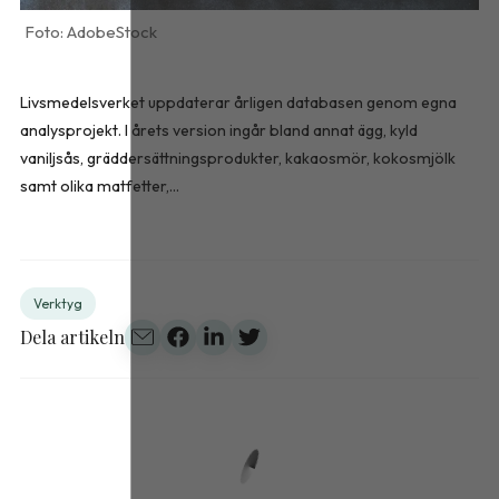
AdobeStock
Livsmedelsverket uppdaterar årligen databasen genom egna
analysprojekt. I årets version ingår bland annat ägg, kyld
vaniljsås, gräddersättningsprodukter, kakaosmör, kokosmjölk
samt olika matfetter,...
Verktyg
Dela artikeln