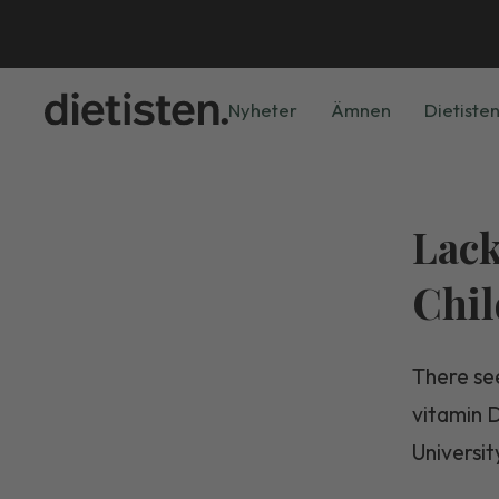
Nyheter
Ämnen
Dietisten
Lack
Chil
There se
vitamin 
Universit