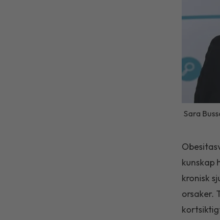
Sara Bussq
Obesitasv
kunskap h
kronisk s
orsaker. 
kortsikti