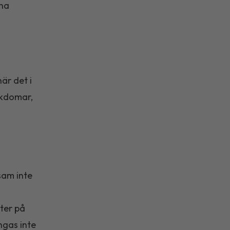
rna
är det i
ukdomar,
sam inte
ter på
ngas inte