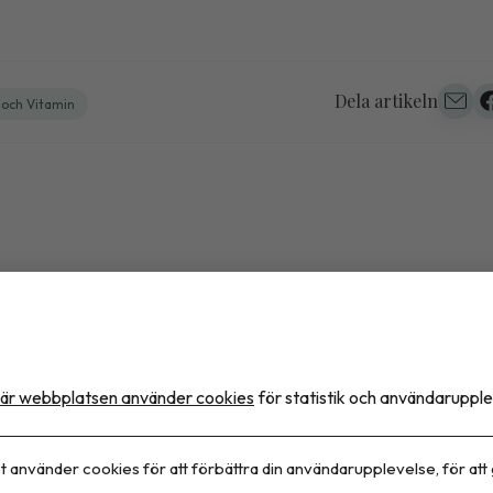
Dela artikeln
t och Vitamin
itas är en kronisk sjukdo
ör behandlar vi den fortfa
är webbplatsen använder cookies
för statistik och användarupple
ett tillfälligt problem?
t använder cookies för att förbättra din användarupplevelse, för att
 kan vara den saknade länken i en vårdmodell som ida