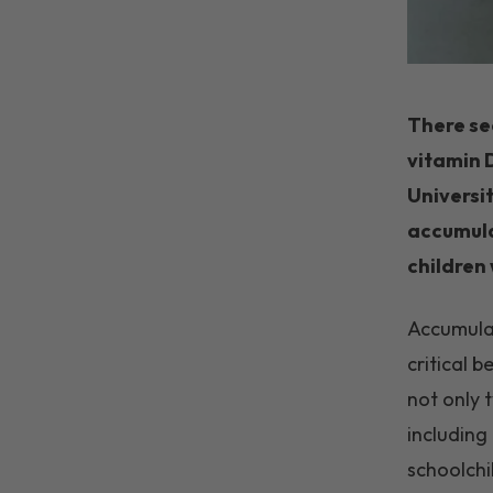
There se
vitamin 
Universit
accumula
children
Accumulat
critical b
not only t
including
schoolchi