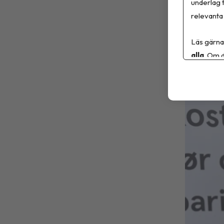
underlag t
i uppfölj
relevanta 
Läs gärna
Sa
alla
. Om d
6 