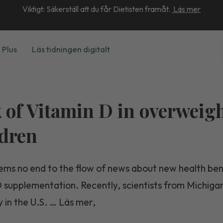
Viktigt: Säkerställ att du får Dietisten framåt.
Läs mer
 Plus
Läs tidningen digitalt
 of Vitamin D in overweig
dren
ems no end to the flow of news about new health ben
D supplementation. Recently, scientists from Michiga
y in the U.S. … Läs mer,