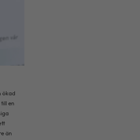
h ökad
ill en
siga
ett
re än