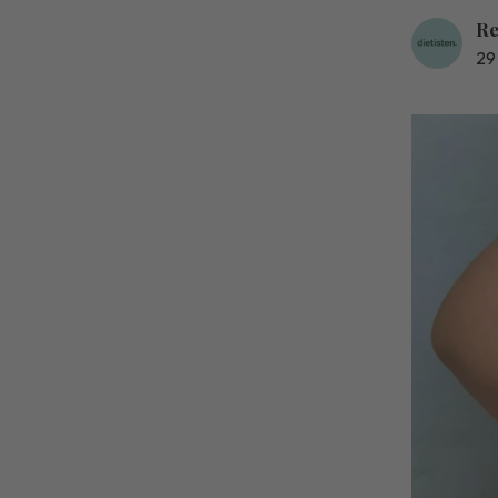
Re
29