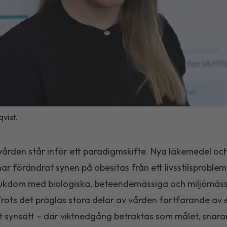
vist.
ården står inför ett paradigmskifte. Nya läkemedel oc
ar förändrat synen på obesitas från ett livsstilsproblem t
jukdom med biologiska, beteendemässiga och miljömäs
Trots det präglas stora delar av vården fortfarande av 
gt synsätt – där viktnedgång betraktas som målet, snara