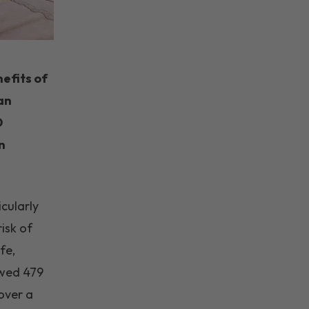
efits of
an
D
n
icularly
risk of
fe,
owed 479
over a