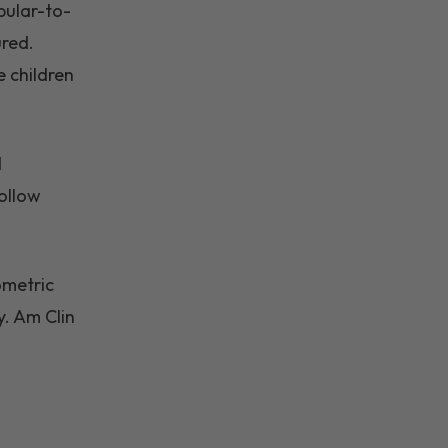
pular-to-
ured.
e children
d
follow
ometric
y. Am Clin