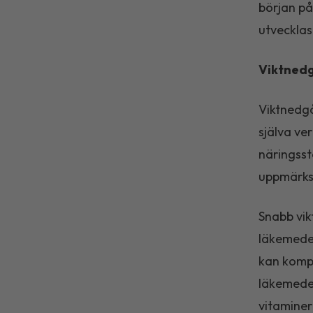
början på
utvecklas
Viktnedg
Viktnedgå
själva ve
näringsst
uppmärksa
Snabb vikt
läkemedel
kan kompe
läkemedel
vitaminer