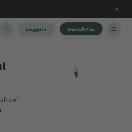
Logga in
Beställ Plus
ht
efits of
n