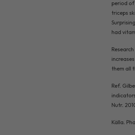
period of
triceps s
Surprisin
had vitam
Research 
increases 
them all t
Ref.
Gilbe
indicator
Nutr. 201
Källa. P