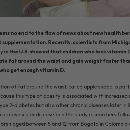
ems no end to the flow of news about new health ben
D supplementation. Recently, scientists from Michig
y in the U.S. showed that children who lack vitamin 
te fat around the waist and gain weight faster tha
 who get enough vitamin D.
ion of fat around the waist, called apple shape, is part
ecause this type of obesity is associated with increased 
ype 2-diabetes but also other chronic diseases later in li
 cardiovascular disease.\nIn the study researchers foll
ldren aged between 5 and 12 from Bogota in Colombia 