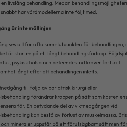
 en livslång behandling. Medan behandlingsmöjlighete
 snabbt har vårdmodellerna inte följt med.
ång är inte mållinjen
ng ses alltför ofta som slutpunkten för behandlingen, n
rket är starten på ett långt behandlingsförlopp. Följdsj
atus, psykisk hälsa och beteendestöd kräver fortsatt
mhet långt efter att behandlingen inletts.
nedgång till följd av bariatrisk kirurgi eller
sbehandling förändrar kroppen på sätt som kosten en
nsera för. En betydande del av viktnedgången vid
sbehandling kan bestå av förlust av muskelmassa. Bris
 och mineraler uppstår på ett förutsägbart sätt men få