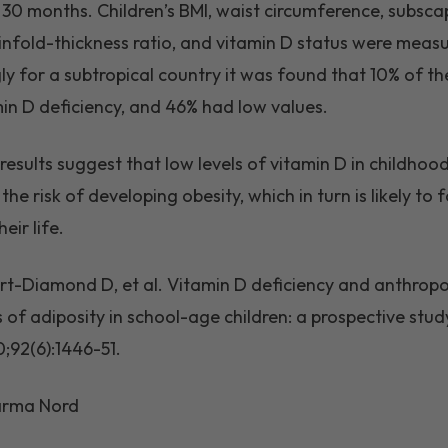
 30 months. Children’s BMI, waist circumference, subsca
kinfold-thickness ratio, and vitamin D status were meas
gly for a subtropical country it was found that 10% of th
in D deficiency, and 46% had low values.
results suggest that low levels of vitamin D in childhoo
the risk of developing obesity, which in turn is likely to 
heir life.
rt-Diamond D, et al. Vitamin D deficiency and anthrop
s of adiposity in school-age children: a prospective stud
0;92(6):1446-51.
harma Nord