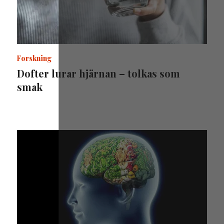
Forskning
Dofter lurar hjärnan – tolkas som
smak