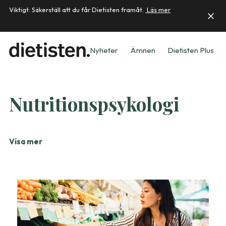
Viktigt: Säkerställ att du får Dietisten framåt.
Läs mer
Nyheter
Ämnen
Dietisten Plus
Nutritionspsykologi
Visa mer