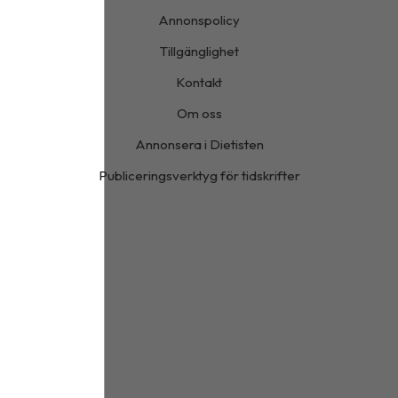
Annonspolicy
Tillgänglighet
Kontakt
Om oss
Annonsera i Dietisten
Publiceringsverktyg för tidskrifter