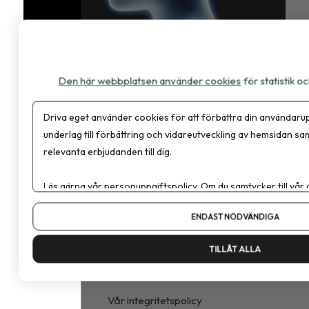
Matval påverkar vår mentala hälsa, men
många aktuella dieter...
Den här webbplatsen använder cookies
för statistik 
Driva eget använder cookies för att förbättra din användarup
underlag till förbättring och vidareutveckling av hemsidan sa
relevanta erbjudanden till dig.
Läs gärna vår
personuppgiftspolicy
. Om du samtycker till vår
Om du vill ändra ditt val i efterhand hittar du den möjligheten 
ENDAST NÖDVÄNDIGA
Dietisten är en branschtidning för evidens och vetenskap
inom kost, nutrition och hälsa.
TILLÅT ALLA
Om cookies
Vår integritetspolicy