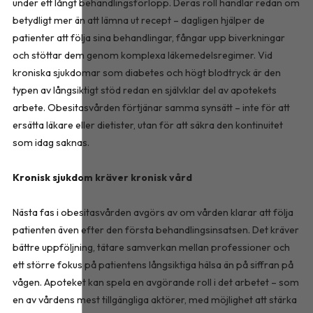
under ett långt behandlingsförlopp. Deras roll handlar redan om
betydligt mer än att lämna ut recept – dagligen hjälper de
patienter att följa sina behandlingar, fångar upp biverkningar
och stöttar dem genom komplexa läkemedelsregimer. Vid
kroniska sjukdomar som diabetes och högt blodtryck är den
typen av långsiktigt stöd redan en självklar del av apotekets
arbete. Obesitasvården förtjänar samma synsätt – inte för att
ersätta läkare eller dietister, utan för att säkra den kontinuitet
som idag saknas.
Kronisk sjukdom kräver kronisk vård
Nästa fas i obesitasvården avgörs av om vården klarar att följa
patienten även efter den första behandlingsinsatsen. Det kräver
bättre uppföljning, tätare samverkan mellan professioner och
ett större fokus på patientens långsiktiga hälsa än på siffran på
vågen. Apoteket kan spela en avgörande roll i det arbetet – som
en av vårdens mest tillgängliga aktörer, med möjlighet att stärka