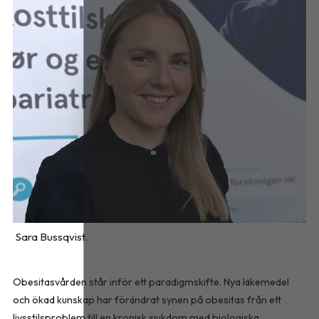
Sara Bussqvist.
Obesitasvården står inför ett paradigmskifte. Nya läkemedel
och ökad kunskap har förändrat synen på obesitas från ett
livsstilsproblem till en kronisk sjukdom med biologiska,