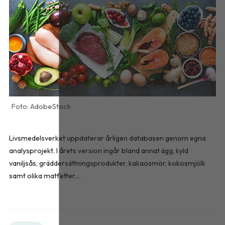
AdobeStock
Livsmedelsverket uppdaterar årligen databasen genom egna
analysprojekt. I årets version ingår bland annat ägg, kyld
vaniljsås, gräddersättningsprodukter, kakaosmör, kokosmjölk
samt olika matfetter,...