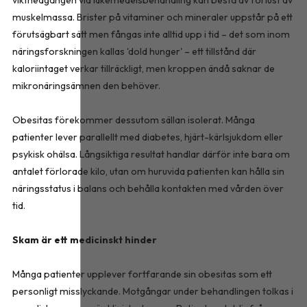
viktnedgången vid läkemedelsbehandling kan bestå av förlust av
muskelmassa. Brister på vitaminer och mineraler uppstår på ett
förutsägbart sätt men fångas inte alltid upp i tid – det som inom
näringsforskningen kallas 'dold hunger' – ett tillstånd där
kaloriintaget verkar tillräckligt, men kroppen ändå saknar de
mikronäringsämnen den behöver.
Obesitas förekommer dessutom sällan isolerat. Många
patienter lever parallellt med diabetes, hjärt-kärlsjukdom eller
psykisk ohälsa. Långsiktiga resultat handlar därför inte bara om
antalet förlorade kilo, utan om huruvida patienten kan hålla sin
näringsstatus i balans och behålla kontakten med vården över
tid.
Skam är ett medicinskt hinder
Många patienter upplever fortfarande sin obesitas som ett
personligt misslyckande. Motgångar under behandlingen tolkas i