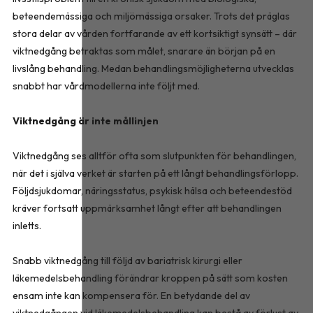
beteendemässiga och miljömässiga orsaker. Trots det präglas
stora delar av vården fortfarande av ett kortsiktigt synsätt – där
viktnedgång betraktas som målet, snarare än början på en
livslång behandling. Medan behandlingsmöjligheterna utvecklas
snabbt har vårdmodellerna inte följt med.
Viktnedgång är inte mållinjen
Viktnedgång ses alltför ofta som slutpunkten för behandlingen,
när det i själva verket är starten på ett långt behandlingsförlopp.
Följdsjukdomar, näringsstatus, psykisk hälsa och beteendestöd
kräver fortsatt uppmärksamhet långt efter att behandlingen
inletts.
Snabb viktnedgång till följd av bariatrisk kirurgi eller
läkemedelsbehandling förändrar kroppen på sätt som kosten
ensam inte kan kompensera för. En betydande del av