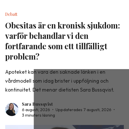
Debatt
Obesitas är en kronisk sjukdom:
varför behandlar vi den
fortfarande som ett tillfälligt
problem?
Apoteket kan vara den saknade länken i en
vårdmodell som idag brister i uppföljning och
kontinuitet. Det menar dietisten Sara Bussqvist.
Sara Bussqvist
6 augusti, 2026
•
Uppdaterades 7 augusti, 2026
•
3 minuters läsning