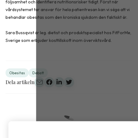
följsamhet och identifiera nutritionsrisker tidigt. Först när
vårdsystemet tar ansvar för hela patientresan kan vi säga att vi
behandlar obesitas som den kroniska sjukdom den faktiskt är.
Sara Bussqvist är leg. dietist och produktspecialist hos FitForMe,
Sverige som erbjuder kosttillskott inom överviktsvård.
Obesitas
Debatt
Dela artikeln