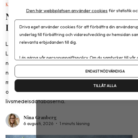
Kalkyler & Verktyg
Den här webbplatsen använder cookies
för statistik 
Nya näringsvärden i
Livsmedelsdatabasen
Driva eget använder cookies för att förbättra din användarup
underlag till förbättring och vidareutveckling av hemsidan sa
relevanta erbjudanden till dig.
Livsmedelsverket har publicerat en ny version av
Livsmedelsdatabasen med reviderade
Läs gärna vår
personuppgiftspolicy
. Om du samtycker till vår
näringsvärden för ett stort antal livsmedel. Bland
Om du vill ändra ditt val i efterhand hittar du den möjligheten 
ENDAST NÖDVÄNDIGA
nyheterna finns analyser från projektet ”Fetter,
mejerier och ägg 2025” samt kompletterande data
TILLÅT ALLA
om frukt och grönsaker från de norska och danska
livsmedelsdatabaserna.
Nina Granberg
6 augusti, 2026
•
1 minuts läsning