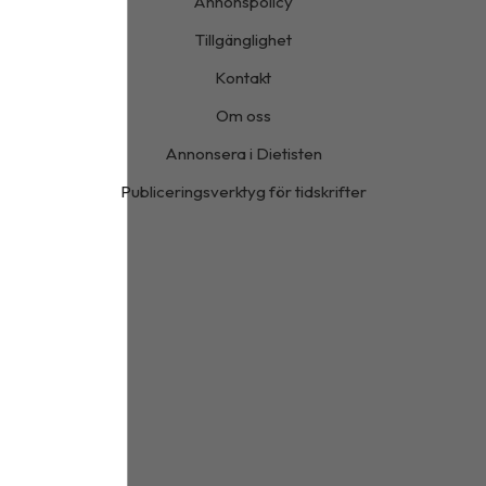
Annonspolicy
Tillgänglighet
Kontakt
Om oss
Annonsera i Dietisten
Publiceringsverktyg för tidskrifter