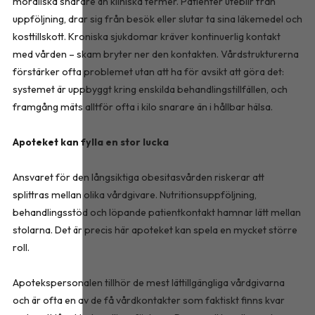
moraliska snarare än kliniska termer. Patienter uteblir från
uppföljning, drar sig från besök eller slutar ta sina läkemedel och
kosttillskott. Kroniska sjukdomar kräver kontinuerlig kontakt
med vården – skam bryter ner den kontakten. Vårdstrukturerna
förstärker ofta problemet utan att ha för avsikt att göra det:
systemet är uppbyggt kring enskilda behandlingstillfällen, och
framgång mäts alltför ofta i kilo snarare än i hållbar hälsa.
Apoteket kan fylla en stor lucka
Ansvaret för den långsiktiga obesitasvården riskerar att
splittras mellan olika vårdgivare. Nutritionsuppföljning,
behandlingsstöd och löpande patientkontakt hamnar lätt mellan
stolarna. Det är precis här apoteket kan spela en mycket större
roll.
Apotekspersonalen tillhör de mest lättillgängliga vårdgivarna
och är ofta en av de få vårdkontakter som faktiskt finns kvar