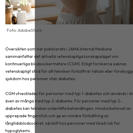
AdobeStock
Översikten som har publicerats i
JAMA Internal Medicine
sammanfattar det aktuella vetenskapliga kunskapsläget om
kontinuerliga blodsockermätare (CGM). Enligt forskarna saknas
vetenskapligt stöd för att tekniken förbättrar hälsan eller förebygg
sjukdom hos personer utan diabetes.
CGM utvecklades för personer med typ 1-diabetes och används i d
även av många med typ 2-diabetes. För personer med typ 2-
diabetes kan tekniken underlätta behandlingen, minska behovet av
upprepade fingerstick och ge en mindre förbättring av
långtidsblodsockret, särskilt hos personer med ökad risk för
hypoglykemi.