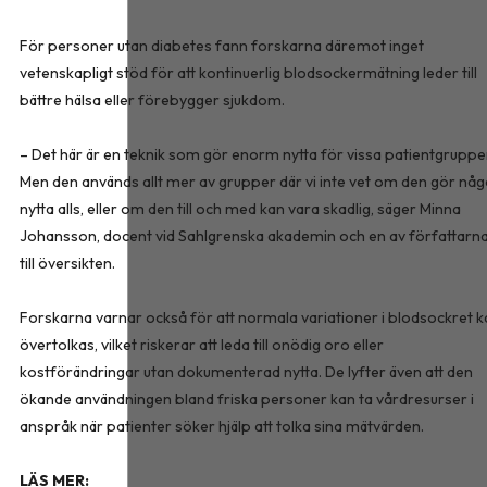
För personer utan diabetes fann forskarna däremot inget
vetenskapligt stöd för att kontinuerlig blodsockermätning leder till
bättre hälsa eller förebygger sjukdom.
– Det här är en teknik som gör enorm nytta för vissa patientgruppe
Men den används allt mer av grupper där vi inte vet om den gör nå
nytta alls, eller om den till och med kan vara skadlig, säger Minna
Johansson, docent vid Sahlgrenska akademin och en av författarn
till översikten.
Forskarna varnar också för att normala variationer i blodsockret k
övertolkas, vilket riskerar att leda till onödig oro eller
kostförändringar utan dokumenterad nytta. De lyfter även att den
ökande användningen bland friska personer kan ta vårdresurser i
anspråk när patienter söker hjälp att tolka sina mätvärden.
LÄS MER: