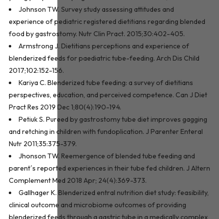
Johnson TW. Survey study assessing attitudes and
experience of pediatric registered dietitians regarding blended
food by gastrostomy. Nutr Clin Pract. 2015;30:402-405.
Armstrong J. Dietitians perceptions and experience of
blenderized feeds for paediatric tube-feeding. Arch Dis Child
2017;102:152-156.
Kariya C. Blenderized tube feeding: a survey of dietitians
perspectives, education, and perceived competence. Can J Diet
Pract Res 2019 Dec 1;80(4):190-194.
Petiuk S. Pureed by gastrostomy tube diet improves gagging
and retching in children with fundoplication. J Parenter Enteral
Nutr 2011;35:375-379.
Jhonson TW. Reemergence of blended tube feeding and
parent´s reported experiences in their tube fed children. J Altern
Complement Med 2018 Apr; 24(4):369-373.
Gallhager K. Blenderized entral nutrition diet study: feasibility,
clinical outcome and microbiome outcomes of providing
blenderized feeds through a gastric tube in a medically complex