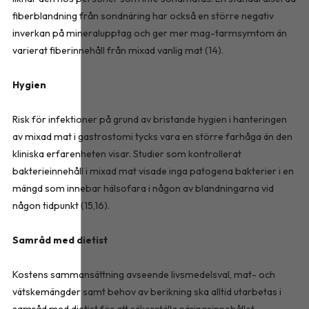
fiberblandning från sondnäring har också en större negativ
inverkan på mineralupptag och ger mer mag-tarmsymtom än
varierat fiberinnehåll från mixad vanlig mat (14).
Hygien
Risk för infektioner på grund av bristande hygien i hanteringen
av mixad mat i gastrostomi tycks vara en större farhåga än den
kliniska erfarenheten visar. Studier som kontrollerat
bakterieinnehåll i mixad mat visade inga patogena bakterier i en
mängd som innebar hälsofara i någon av blandningarna vid
någon tidpunkt (15,16).
Samråd med dietist
Kostens sammansättning avseende livsmedelsval, mat- och
vätskemängder samt behov av berikning ska alltid utarbetas i
samråd med dietist för att säkerställa näringsinnehållet.