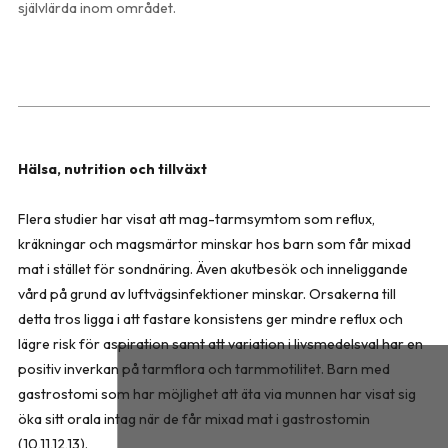
självlärda inom området.
Hälsa, nutrition och tillväxt
Flera studier har visat att mag-tarmsymtom som reflux,
kräkningar och magsmärtor min­skar hos barn som får mixad
mat i stället för sondnäring. Även akut­besök och inneliggande
vård på grund av luftvägsinfektioner minskar. Orsakerna till
detta tros ligga i att fastare konsistens ger mindre reflux och
lägre risk för aspiration samt att variation i livsmedelsval har en
positiv inverkan på tarmflora och tarmmotilitet. Barn med
gastrostomi som har möjlighet att äta via munnen har visat sig
öka sitt orala intag när de får mixad mat i gastrostomin
(10,11,12,13).