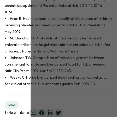
pediatric population. J Parenter Enteral Nutr 2018;42:1046-
1060.
Hron B. Health outcomes and quality of life indices of children
receiving blenderized feeds via enteral tube. J of Paediatrics
May 2019.
McClanahan D. Pilot study of the effect of plant-based
enteral nutrition on the gut microbiota in chronically ill tube-fed
children. J Parenter Enteral Nutr, vol 43, iss 7.
Johnson TW. Comparison of microbial growth between
commercial formula and blenderized food for tube feeding.
Nutr Clin Pract. 2019 Apr;34(2):257-263.
Weeks C. Home blenderized tube feeding: a practical guide
for clinical practice. Clin and trans gastro Feb 2019; 10.
Tema
Dela artikeln