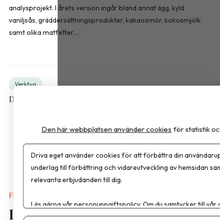
analysprojekt. I årets version ingår bland annat ägg, kyld
vaniljsås, gräddersättningsprodukter, kakaosmör, kokosmjölk
samt olika matfetter,...
Verktyg
Dela artikeln
Den här webbplatsen använder cookies
för statistik 
Driva eget använder cookies för att förbättra din användarup
underlag till förbättring och vidareutveckling av hemsidan sa
relevanta erbjudanden till dig.
Forskning
Läs gärna vår
personuppgiftspolicy
. Om du samtycker till vår
Inget stöd för blodsockermätare
Om du vill ändra ditt val i efterhand hittar du den möjligheten 