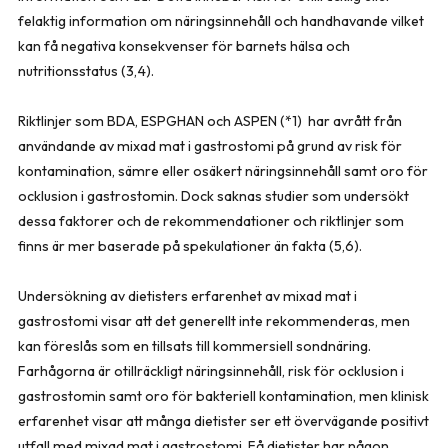
felaktig information om näringsinnehåll och handhavande vilket
kan få negativa konsekvenser för barnets hälsa och
nutritionsstatus (3,4).
Riktlinjer som BDA, ESPGHAN och ASPEN (*1) har avrått från
användande av mixad mat i gastrostomi på grund av risk för
kontamination, sämre eller osäk­ert näringsinnehåll samt oro för
ocklusion i gastrostomin. Dock saknas studier som undersökt
dessa faktorer och de rekommendationer och riktlinjer som
finns är mer baserade på spekulationer än fakta (5,6).
Undersökning av dietisters erfar­enhet av mixad mat i
gastrostomi visar att det generellt inte rekommenderas, men
kan föreslås som en tillsats till kommersiell sondnäring.
Farhågorna är otillräckligt näringsinnehåll, risk för ocklusion i
gastrostomin samt oro för bakteriell kontamination, men klinisk
erfarenhet visar att många dietister ser ett övervägande positivt
utfall med mixad mat i gastrostomi. Få dietister har någon