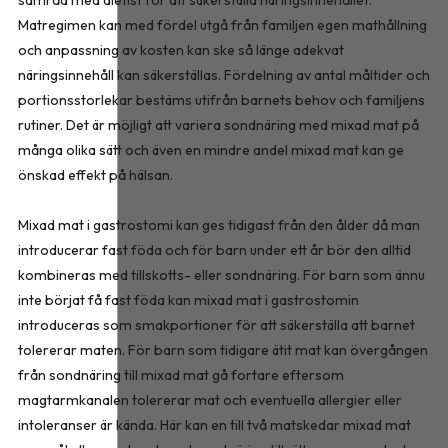
Matregimen kan med fördel utgå från familjen egen mathållning
och anpassning av kosten kan ske så länge adekvat
näringsinnehåll kan säkerställas. Fördelning av antal måltider och
portionsstorlekar bestäms utifrån barnets behov och familjens
rutiner. Det är möjligt att variera sondnäring med mixad mat på
många olika sätt och även en mindre andel mixad mat kan ge
önskad effekt på hälsan.
Mixad mat i gastrostomi kan ges tidigast från den ålder då man
introducerar fast föda och för barn under ett år bör den alltid
kombineras med tillskotts- eller sondnäring. För barn som ännu
inte börjat få fast föda kan mixad mat i gastrostomin
introduceras som smakportioner för att säkerställa att barnet
tolererar maten. För barn som tidigare ätit mat kan övergången
från sondnäring till mixad mat gå fortare eftersom
magtarmkanalen tolererar mat och eventuella allergier eller
intoleranser är kända. Här kan en till två matskedar mixad mat