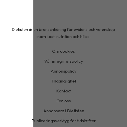
Dietisten är en branschtidning för evidens och vetenskap
inom kost, nutrition och hälsa.
Om cookies
Vår integritetspolicy
Annonspolicy
Tillgänglighet
Kontakt
Om oss
Annonsera i Dietisten
Publiceringsverktyg för tidskrifter