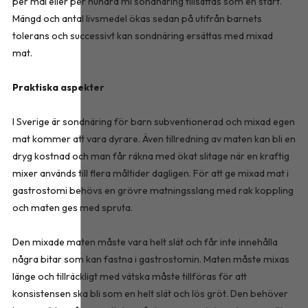
per mål eller per hundra ml sondnäring tillsättas som en start.
Mängd och antal livsmedel ökas sedan på utifrån barnets
tolerans och successivt kan sondnäring ersättas med mixad
mat.
Praktiska aspekter
I Sverige är sondnäring för barn subventionerad och mixad egen
mat kommer att vara dyrare. Även tillredning av maten kan bli en
dryg kostnad och man får räkna med ökat slitage när en kraftig
mixer används till flera måltider dagligen. För att ge mixad mat i
gastrostomi behövs en grövre matningsslang med rak koppling
och maten ges med spruta.
Den mixade maten måste vara helt slät och får inte innehålla
några bitar som kan fastna i gastrostomin. Maten måste mixas
länge och tillräckligt med vätska måste tillföras för att
konsistensen ska bli som en helt slät och lös gröt. Den behöver