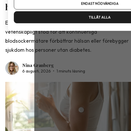
ENDAST NÖDVÄNDIGA
hos friska
TILLÅT ALLA
En svensk narrativ översikt visar att det saknas
vetenskapligt stöd för att kontinuerliga
blodsockermätare förbättrar hälsan eller förebygger
sjukdom hos personer utan diabetes.
Nina Granberg
6 augusti, 2026
•
1 minuts läsning