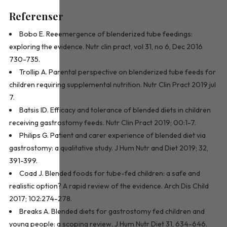
Referenser
Bobo E. Reeemergence of blenderized tube feedings:
exploring the evidence. Nutr clin pract, vol 31, no 6, Dec 2016
730-735.
Trollip A. Parental perspective on blenderized tube feeds for
children requiring supplemental nutrition. Nutr Clin Pract 2019 jul
7.
Batsis ID. Efficacy and tolerance of blended diets in children
receiving gastrostomy feeds. Nutr Clin Pract 2019; 00:1-7.
Philips G. Patient and carer experience of blended diet via
gastrostomy: a qualitative study. J Hum Nutr and Diet 2019; 32,
391-399.
Coad J. Blended foods for tube-fed children: a safe and
realistic option? A rapid review of the evidence. Arch Dis Child
2017; 102:274-278.
Breaks A. Blended diets for gastrostomy fed children and
young people: a scoping review. J Hum Nutr Diet 31, 634-646.