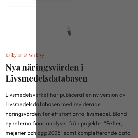
Kalkyler & Verktyg
Nya näringsvärden i
Livsmedelsdatabasen
Livsmedelsverket har publicerat en ny version av
Livsmedelsdatabasen med reviderade
näringsvärden för ett stort antal livsmedel. Bland
nyheterna finns analyser från projektet ”Fetter,
mejerier och ägg 2025” samt kompletterande data