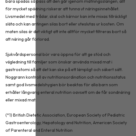
bara spädas så pass att den går igenom matningsslangen, allt
för mycket spädning riskerar att tunna ut näringsinnehållet.
Livsmedel med trådar, skal och kärnor kan inte mixas tillräckligt
släta och kan antingen silas bort eller uteslutas ur kosten. Om
maten silas är det viktigt att inte alltför mycket filtreras bort så
att näring går förlorad.
Sjukvårdspersonal bör vara öppna för att ge stöd och
vägledning till familjer som önskar använda mixad mat i
gastrostomi så att det kan ske på ett lämpligt och säkert sätt.
Noggrann kontroll av nutritionsordination och nutritionsstatus
samt god livsmedelshygien bör beaktas för alla barn som
erhåller långvarig enteral nutrition oavsett om de får sondnäring
eller mixad mat.
(*1) British Dietetic Association, European Society of Pediatric
Gastroenterology, Hepatology and Nutrition, American Society
of Parenteral and Enteral Nutrition