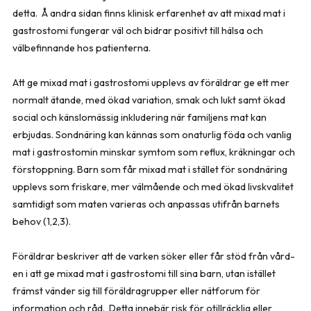
detta. Å andra sidan finns klinisk erfarenhet av att mixad mat i
gastrostomi fungerar väl och bidrar positivt till hälsa och
välbefinnande hos patienterna.
Att ge mixad mat i gastrostomi upplevs av föräldrar ge ett mer
normalt ätande, med ökad variation, smak och lukt samt ökad
social och känslomässig inkludering när familjens mat kan
erbjudas. Sondnäring kan kännas som onaturlig föda och vanlig
mat i gastrostomin minskar symtom som reflux, kräkningar och
förstoppning. Barn som får mixad mat i stället för sondnäring
upplevs som friskare, mer välmående och med ökad livskvalitet
samtidigt som maten varieras och anpassas utifrån barnets
behov (1,2,3).
Föräldrar beskriver att de varken söker eller får stöd från vård­
en i att ge mixad mat i gastrostomi till sina barn, utan istället
främst vänder sig till föräldragrupper eller nätforum för
information och råd. Detta innebär risk för otillräcklig eller