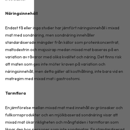
Näringsinnehåll
Endast få eller inga studier har jämfört näringsinnehåll i mixad
mat med sondnäring, men sondnäring innehåller
standardiserade mängder från källor som proteinkoncentrat,
maltodextrin och majssirap medan mixad mat baseras på en
variation av råvaror med olika kvalitet och näring. Det finns risk
att maten som ges inte möter kraven på variation och
näringsinnehåll, men detta gäller all kosthållning, inte bara vid en
matregim med mixad mat i gastrostomi.
Tarmflora
En jämförelse mellan mixad mat med innehåll av grönsaker och
fullkornsprodukter och en mjölkbaserad sondnäring visar att
mixad mat ökar rikligheten och mångfalden i tarmfloran som
liknar den hos personer som inte sondmat­as. En standardiserad