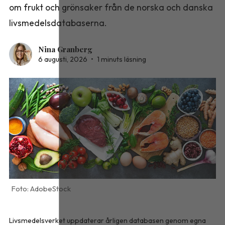
om frukt och grönsaker från de norska och danska
livsmedelsdatabaserna.
Nina Granberg
6 augusti, 2026
•
1 minuts läsning
AdobeStock
Livsmedelsverket uppdaterar årligen databasen genom egna