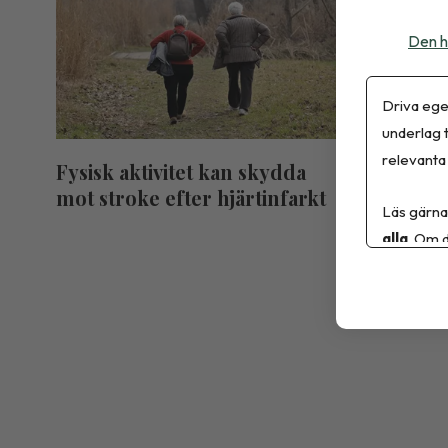
Den h
Driva ege
underlag t
relevanta 
Fysisk aktivitet kan skydda
En drop
mot stroke efter hjärtinfarkt
Läs gärna
alla
. Om d