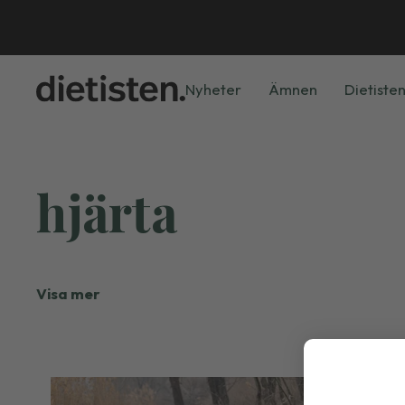
Nyheter
Ämnen
Dietisten
hjärta
Visa mer