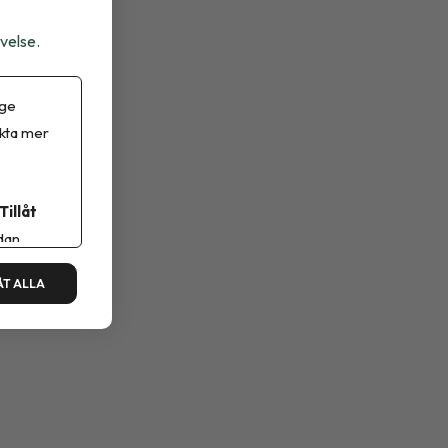
velse.
 ge
ikta mer
Tillåt
dan.
ÅT ALLA