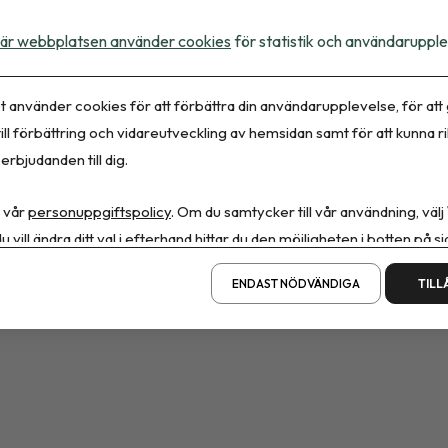
är webbplatsen använder cookies
för statistik och användarupple
t använder cookies för att förbättra din användarupplevelse, för att
ill förbättring och vidareutveckling av hemsidan samt för att kunna r
erbjudanden till dig.
pe blod räcker
 vår
personuppgiftspolicy
. Om du samtycker till vår användning, välj
u vill ändra ditt val i efterhand hittar du den möjligheten i botten på si
ENDAST NÖDVÄNDIGA
TILL