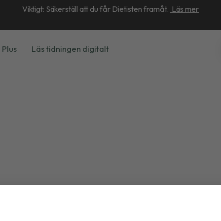
Viktigt: Säkerställ att du får Dietisten framåt.
Läs mer
 Plus
Läs tidningen digitalt