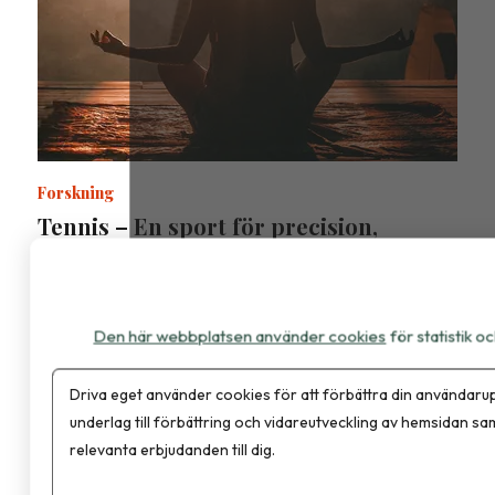
Forskning
Tennis – En sport för precision,
uthållighet och mental styrka
Den här webbplatsen använder cookies
för statistik 
Driva eget använder cookies för att förbättra din användarup
underlag till förbättring och vidareutveckling av hemsidan sa
relevanta erbjudanden till dig.
Dietisten är en branschtidning för evidens och vetenskap