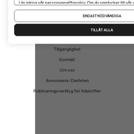
inom kost, nutrition och hälsa.
Läs gärna vår
personuppgiftspolicy
. Om du samtycker till vår
Om du vill ändra ditt val i efterhand hittar du den möjligheten 
ENDAST NÖDVÄNDIGA
Om cookies
Vår integritetspolicy
TILLÅT ALLA
Annonspolicy
Tillgänglighet
Kontakt
Om oss
Annonsera i Dietisten
Publiceringsverktyg för tidskrifter