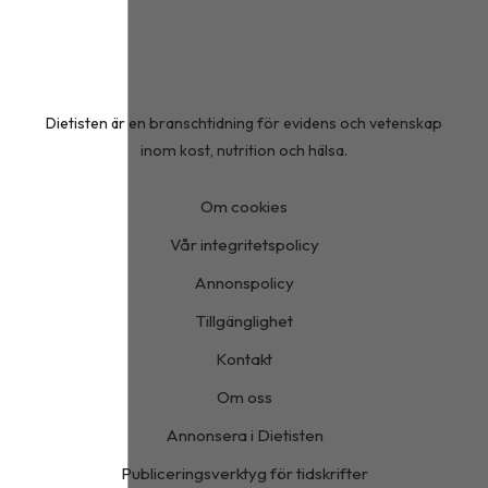
Dietisten är en branschtidning för evidens och vetenskap
inom kost, nutrition och hälsa.
Om cookies
Vår integritetspolicy
Annonspolicy
Tillgänglighet
Kontakt
Om oss
Annonsera i Dietisten
Publiceringsverktyg för tidskrifter