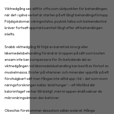
Viktnedgång ses alltför ofta som slutpunkten för behandlingen,
när det i själva verket är starten på ett långt behandlingsförlopp.
Följdsjukdomar, näringsstatus, psykisk hälsa och beteendestöd
kräver fortsatt uppmärksamhet långt efter att behandlingen
inletts.
Snabb viktnedgång till följd av bariatrisk kirurgi eller
läkemedelsbehandling förändrar kroppen på sätt som kosten
ensam inte kan kompensera för. En betydande del av
viktnedgången vid läkemedelsbehandling kan bestå av förlust av
muskelmassa. Brister på vitaminer och mineraler uppstår på ett
förutsägbart sätt men fångas inte alltid upp i tid – det som inom
näringsforskningen kallas 'dold hunger' – ett tillstånd där
kaloriintaget verkar tillräckligt, men kroppen ändå saknar de
mikronäringsämnen den behöver.
Obesitas förekommer dessutom sällan isolerat. Många