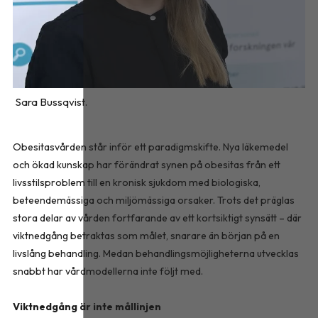
Sara Bussqvist.
Obesitasvården står inför ett paradigmskifte. Nya läkemedel
och ökad kunskap har förändrat synen på obesitas från ett
livsstilsproblem till en kronisk sjukdom med biologiska,
beteendemässiga och miljömässiga orsaker. Trots det präglas
stora delar av vården fortfarande av ett kortsiktigt synsätt – där
viktnedgång betraktas som målet, snarare än början på en
livslång behandling. Medan behandlingsmöjligheterna utvecklas
snabbt har vårdmodellerna inte följt med.
Viktnedgång är inte mållinjen