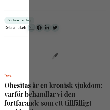
Gastroenterologi
Dela artikeln
Debatt
Obesitas är en kronisk sjukdom:
varför behandlar vi den
fortfarande som ett tillfälligt