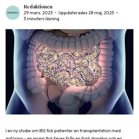
Redaktionen
29 mars, 2023
•
Uppdaterades 28 maj, 2025
•
3 minuters läsning
I en ny studie om IBS fick patienter en transplantation med
avföring – en grupp fick feces från en frisk donator och en