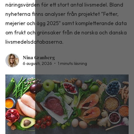
näringsvärden för ett stort antal livsmedel. Bland
nyheterna finns analyser från projektet ”Fetter,
mejerier och ägg 2025” samt kompletterande data
om frukt och grönsaker från de norska och danska
livsmedelsdatabaserna.
Nina Granberg
6 augusti, 2026
•
1 minuts läsning