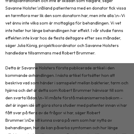
transplantationen och inte är likadan som tidigare, säger
Savanne Holster.\nBland patienterna med en donator fick vissa
en tarmflora mer lik den som donatorn har, men inte alla.\n–Vi
vet ännu inte vilka som är mottagliga för behandlingen. Vi vet
inte heller hur länge behandlingen har effekt. I vår studie fanns
effekten inte kvar hos de flesta deltagare efter sex månader,
säger Julia König, projektkoordinator och Savanne Holsters
handledare tillsammans med Robert Brummer.
Detta är Savanne Holsters första publicerade artikel i den
kommande avhandlingen. I nästa artikel fortsätter hon att
beskriva vad som händer i samspelet mellan bakterier, tarm och
hjärna och det är detta som Robert Brummer hänvisar till som
den svarta lådan.\n–Vi måste förstå mekanismerna bakom –
det är ingen idé att göra stora studier med patienter innan vi har
fått svar på flera av de frågor vi har, säger Robert
Brummer.\nDe vill kunna svara på vem som har nytta av
behandlingen, hur de kan påverka symtomen och hur länge