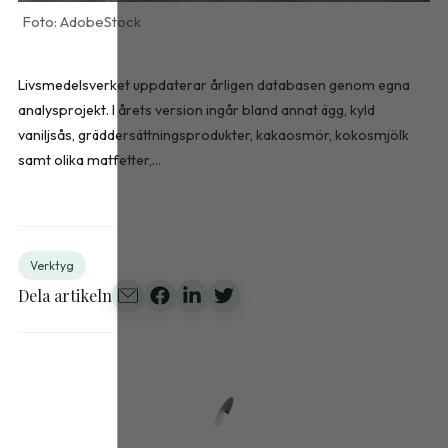
AdobeStock
Livsmedelsverket uppdaterar årligen databasen genom egna
analysprojekt. I årets version ingår bland annat ägg, kyld
vaniljsås, gräddersättningsprodukter, kakaosmör, kokosmjölk
samt olika matfetter,...
Verktyg
Dela artikeln