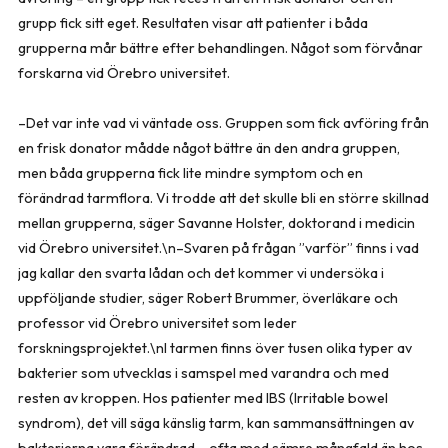
grupp fick sitt eget. Resultaten visar att patienter i båda
grupperna mår bättre efter behandlingen. Något som förvånar
forskarna vid Örebro universitet.
–Det var inte vad vi väntade oss. Gruppen som fick avföring från
en frisk donator mådde något bättre än den andra gruppen,
men båda grupperna fick lite mindre symptom och en
förändrad tarmflora. Vi trodde att det skulle bli en större skillnad
mellan grupperna, säger Savanne Holster, doktorand i medicin
vid Örebro universitet.\n–Svaren på frågan ”varför” finns i vad
jag kallar den svarta lådan och det kommer vi undersöka i
uppföljande studier, säger Robert Brummer, överläkare och
professor vid Örebro universitet som leder
forskningsprojektet.\nI tarmen finns över tusen olika typer av
bakterier som utvecklas i samspel med varandra och med
resten av kroppen. Hos patienter med IBS (Irritable bowel
syndrom), det vill säga känslig tarm, kan sammansättningen av
bakterierna vara förändrad – ofta med sämre mångfald än hos