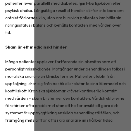
patienter lever parallellt med diabetes, hjärt-kärlsjukdom eller
psykisk ohälsa. Långsiktiga resultat handlar därför inte bara om
antalet förlorade kilo, utan om huruvida patienten kan hålla sin
näringsstatus i balans och behålla kontakten med vården över
tid.
Skam är ett medicinskt hinder
Många patienter upplever fortfarande sin obesitas som ett
personligt misslyckande. Motgångar under behandlingen tolkas i
moraliska snarare än kliniska termer. Patienter uteblir från
uppföljning, drar sig från besök eller slutar ta sina läkemedel och
kosttillskott. Kroniska sjukdomar kräver kontinuerlig kontakt
med vården – skam bryter ner den kontakten. Vårdstrukturerna
förstärker ofta problemet utan att ha för avsikt att göra det:
systemet är uppbyggt kring enskilda behandlingstillfällen, och
framgång mäts alltför ofta i kilo snarare än i hållbar hälsa.