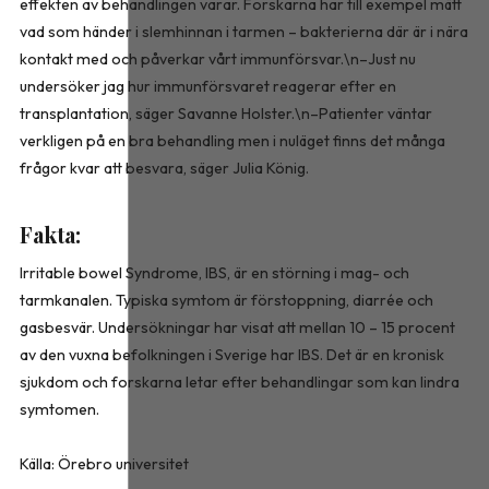
effekten av behandlingen varar. Forskarna har till exempel mätt
vad som händer i slemhinnan i tarmen – bakterierna där är i nära
kontakt med och påverkar vårt immunförsvar.\n–Just nu
undersöker jag hur immunförsvaret reagerar efter en
transplantation, säger Savanne Holster.\n–Patienter väntar
verkligen på en bra behandling men i nuläget finns det många
frågor kvar att besvara, säger Julia König.
Fakta:
Irritable bowel Syndrome, IBS, är en störning i mag- och
tarmkanalen. Typiska symtom är förstoppning, diarrée och
gasbesvär. Undersökningar har visat att mellan 10 – 15 procent
av den vuxna befolkningen i Sverige har IBS. Det är en kronisk
sjukdom och forskarna letar efter behandlingar som kan lindra
symtomen.
Källa: Örebro universitet