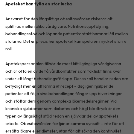
Apoteket kan fylla en stor lucka
Ansvaret för den långsiktiga obesitasvården riskerar att
splittras mellan olika vårdgivare. Nutritionsuppföljning,
behandlingsstöd och löpande patientkontakt hamnar lätt mellan
stolarna. Det är precis här apoteket kan spela en mycket större
roll.
Apotekspersonalen tillhör de mest lättillgängliga vårdgivarna
och är ofta en av de få vårdkontakter som faktiskt finns kvar
under ett långt behandlingsförlopp. Deras roll handlar redan om
betydligt mer än att lämna ut recept – dagligen hjälper de
patienter att följa sina behandlingar, fångar upp biverkningar
och stöttar dem genom komplexa läkemedelsregimer. Vid
kroniska sjukdomar som diabetes och högt blodtryck är den
typen av långsiktigt stöd redan en självklar del av apotekets
arbete. Obesitasvården förtjänar samma synsätt – inte för att
ersätta läkare eller dietister, utan för att säkra den kontinuitet