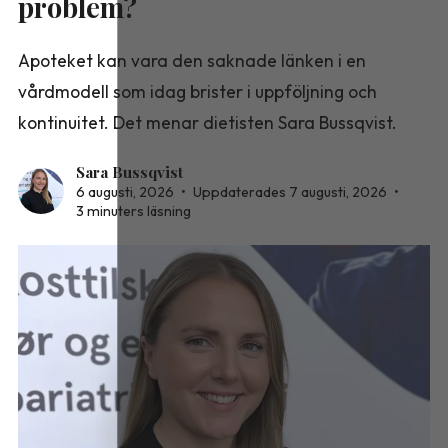
problem?
Apoteket kan vara den saknade länken i en
vårdmodell som idag brister i uppföljning och
kontinuitet. Det menar dietisten Sara Bussqvist.
Sara Bussqvist
6 augusti, 2026
•
Uppdaterades 7 augusti, 2026
•
3 minuters läsning