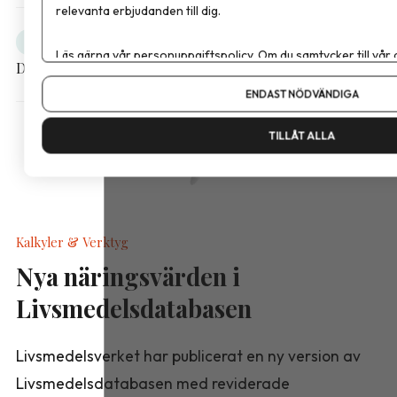
relevanta erbjudanden till dig.
Obesitas
Debatt
Läs gärna vår
personuppgiftspolicy
. Om du samtycker till vår
Dela artikeln
Om du vill ändra ditt val i efterhand hittar du den möjligheten 
ENDAST NÖDVÄNDIGA
TILLÅT ALLA
Kalkyler & Verktyg
Nya näringsvärden i
Livsmedelsdatabasen
Livsmedelsverket har publicerat en ny version av
Livsmedelsdatabasen med reviderade