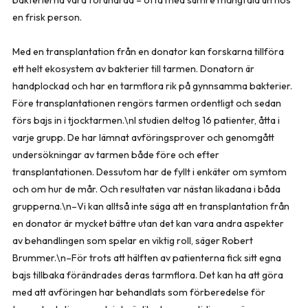
en frisk person.
Med en transplantation från en donator kan forskarna tillföra
ett helt ekosystem av bakterier till tarmen. Donatorn är
handplockad och har en tarmflora rik på gynnsamma bakterier.
Före transplantationen rengörs tarmen ordentligt och sedan
förs bajs in i tjocktarmen.\nI studien deltog 16 patienter, åtta i
varje grupp. De har lämnat avföringsprover och genomgått
undersökningar av tarmen både före och efter
transplantationen. Dessutom har de fyllt i enkäter om symtom
och om hur de mår. Och resultaten var nästan likadana i båda
grupperna.\n–Vi kan alltså inte säga att en transplantation från
en donator är mycket bättre utan det kan vara andra aspekter
av behandlingen som spelar en viktig roll, säger Robert
Brummer.\n–För trots att hälften av patienterna fick sitt egna
bajs tillbaka förändrades deras tarmflora. Det kan ha att göra
med att avföringen har behandlats som förberedelse för