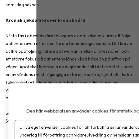
som idag saknas.
Kronisk sjukdom kräver kronisk vård
Nästa fas i obesitasvården avgörs av om vården klarar att följa
patienten även efter den första behandlingsinsatsen. Det kräver
bättre uppföljning, tätare samverkan mellan professioner och
ett större fokus på patientens långsiktiga hälsa än på siffran på
vågen. Apoteket kan spela en avgörande roll i det arbetet – som
en av vårdens mest tillgängliga aktörer, med möjlighet att stärka
följsamhet och identifiera nutritionsrisker tidigt. Först när
vårdsystemet tar ansvar för hela patientresan kan vi säga att vi
behandlar obesitas som den kroniska sjukdom den faktiskt är.
Den här webbplatsen använder cookies
för statistik 
Sara Bussqvist är leg. dietist och produktspecialist hos FitForMe,
Sverige som erbjuder kosttillskott inom överviktsvård.
Driva eget använder cookies för att förbättra din användarup
underlag till förbättring och vidareutveckling av hemsidan sa