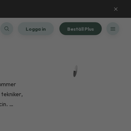
Logga in
Beställ Plus
 kommer
 tekniker,
cin. …