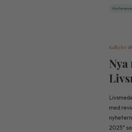
Konferense
Kalkyler &
Nya 
Livs
Livsmede
med revid
nyheterna
2025” sa