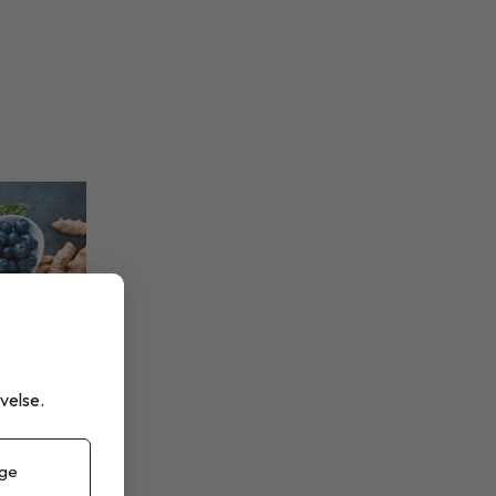
velse.
 ge