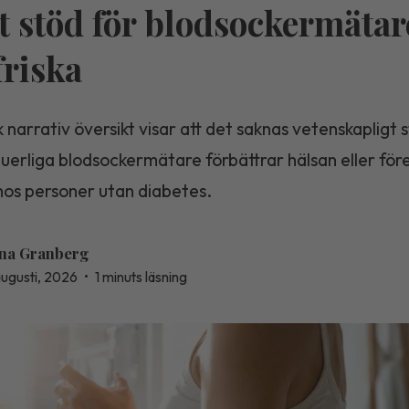
t stöd för blodsockermätar
friska
 narrativ översikt visar att det saknas vetenskapligt 
nuerliga blodsockermätare förbättrar hälsan eller fö
hos personer utan diabetes.
na Granberg
augusti, 2026
•
1 minuts läsning