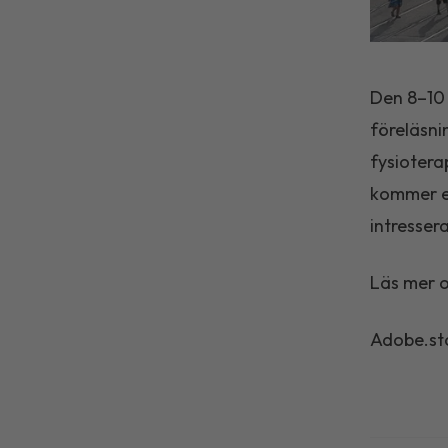
Den 8–10 
föreläsni
fysiotera
kommer e
intresser
Läs mer 
Adobe.st