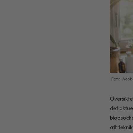
Adob
Översikte
det aktue
blodsocke
att tekni