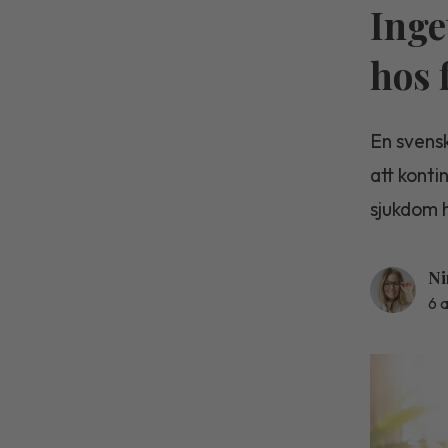
Inge
hos 
En svensk
att konti
sjukdom 
Ni
6 