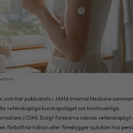
eStock
n som har publicerats i
JAMA Internal Medicine
sammanf
lla vetenskapliga kunskapsläget om kontinuerliga
rmätare (CGM). Enligt forskarna saknas vetenskapligt 
ken förbättrar hälsan eller förebygger sjukdom hos per