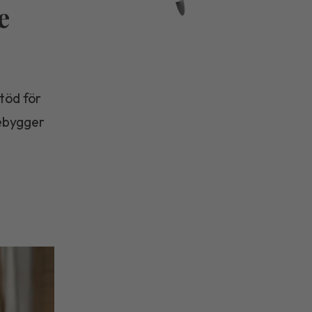
e
stöd för
rebygger