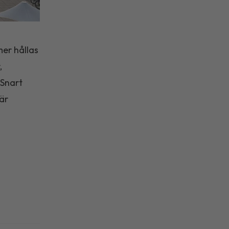
er hållas
,
 Snart
är