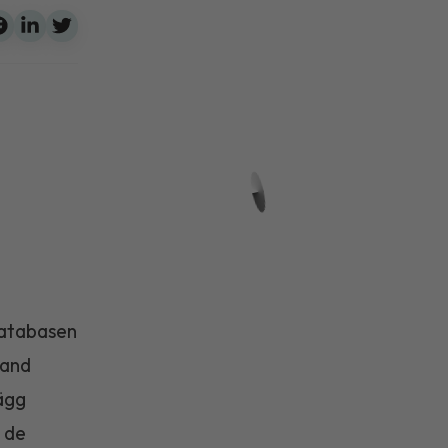
databasen
land
 ägg
 de