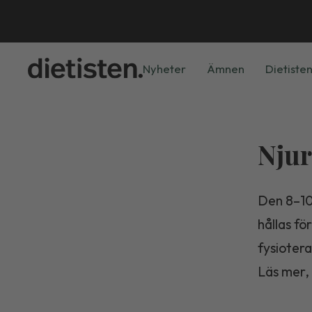
Nyheter
Ämnen
Dietisten
Njur
Den 8–10
hållas fö
fysiotera
Läs mer,