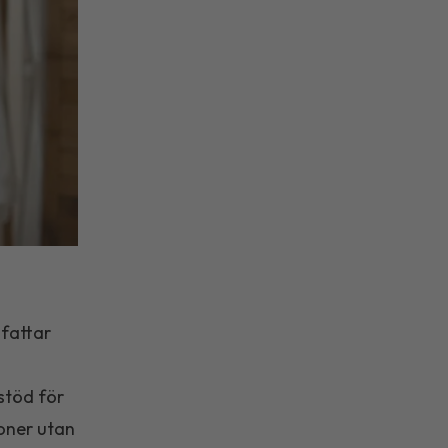
attar
stöd för
soner utan