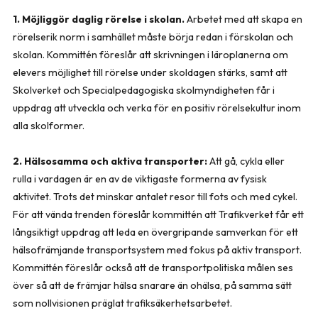
1. Möjliggör daglig rörelse i skolan.
Arbetet med att skapa en
rörelserik norm i samhället måste börja redan i förskolan och
skolan. Kommittén föreslår att skrivningen i läroplanerna om
elevers möjlighet till rörelse under skoldagen stärks, samt att
Skolverket och Specialpedagogiska skolmyndigheten får i
uppdrag att utveckla och verka för en positiv rörelsekultur inom
alla skolformer.
2. Hälsosamma och aktiva transporter:
Att gå, cykla eller
rulla i vardagen är en av de viktigaste formerna av fysisk
aktivitet. Trots det minskar antalet resor till fots och med cykel.
För att vända trenden föreslår kommittén att Trafikverket får ett
långsiktigt uppdrag att leda en övergripande samverkan för ett
hälsofrämjande transportsystem med fokus på aktiv transport.
Kommittén föreslår också att de transportpolitiska målen ses
över så att de främjar hälsa snarare än ohälsa, på samma sätt
som nollvisionen präglat trafiksäkerhetsarbetet.