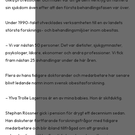
sin sjukdom även efter att den första behandlingsfasen var över.
Under 1990-talet utvecklades verksamheten till en av landets
största forsknings- och behandlingsmiljöer inom obesitas.
– Vi var nästan 50 personer. Det var dietister, sjukgymnaster,
psykologer, läkare, ekonomer och andra professioner. Vi fick
fram nästan 25 avhandlingar under de här åren.
Flera av hans tidigare doktorander och medarbetare har senare
blivit ledande namn inom svensk obesitasforskning.
– Ylva Trolle Lagerros är en av mina babies. Hon är skitduktig.
Stephan Rössner gick i pension för drygt ett decennium sedan.
Han diskuterar fortfarande forskningsfrågor med tidigare
medarbetare och blir ibland tillfrågad om att granska