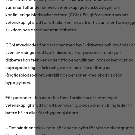
sammanfattar det aktuella vetenskapliga kunskapsläget om
kontinuerliga blodsockermätare (CGM). Enligt forskarna saknas
vetenskapligt stöd för att tekniken förbättrar hälsan eller förebygg
sjukdom hos personer utan diabetes.
CGM utvecklades för personer med typ 1-diabetes och används i d
även av många med typ 2-diabetes. För personer med typ 2-
diabetes kan tekniken underlätta behandlingen, minska behovet av
upprepade fingerstick och ge en mindre förbättring av
långtidsblodsockret, särskilt hos personer med ökad risk för
hypoglykemi.
För personer utan diabetes fann forskarna däremot inget
vetenskapligt stöd för att kontinuerlig blodsockermätning leder till
bättre hälsa eller förebygger sjukdom.
– Det här är en teknik som gör enorm nytta för vissa patientgruppe