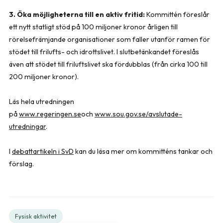
3. Öka möjligheterna till en aktiv fritid:
Kommittén föreslår
ett nytt statligt stöd på 100 miljoner kronor årligen till
rörelsefrämjande organisationer som faller utanför ramen för
stödet till frilufts- och idrottslivet. I slutbetänkandet föreslås
även att stödet till friluftslivet ska fördubblas (från cirka 100 till
200 miljoner kronor).
Läs hela utredningen
på
www.regeringen.se
och
www.sou.gov.se/avslutade-
utredningar
.
I
debattartikeln i SvD
kan du läsa mer om kommitténs tankar och
förslag.
Fysisk aktivitet