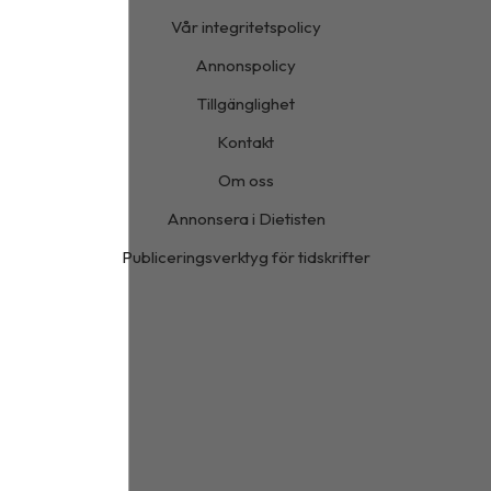
Vår integritetspolicy
Annonspolicy
Tillgänglighet
Kontakt
Om oss
Annonsera i Dietisten
Publiceringsverktyg för tidskrifter