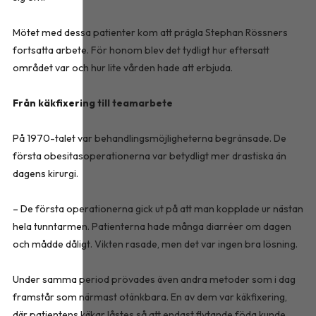
Mötet med dessa patienter kom att prägla Stephan Rössners
fortsatta arbete. För honom blev det tydligt hur eftersatt
området var och hur lite vården hade att erbjuda.
Från käkfixering till teamarbete
På 1970-talet var behandlingsmöjligheterna begränsade. De
första obesitasoperationerna var betydligt mer drastiska än
dagens kirurgi.
– De första operationerna gick ut på att man kopplade ur nästan
hela tunntarmen. Patienterna hade många diarréer om dagen
och mådde dåligt. Vikten rasade, men det var ingen bra lösning.
Under samma period prövades även andra metoder som i dag
framstår som närmast otänkbara. En av dem var käkfixering,
där patientens käkar låstes så att endast flytande föda kunde