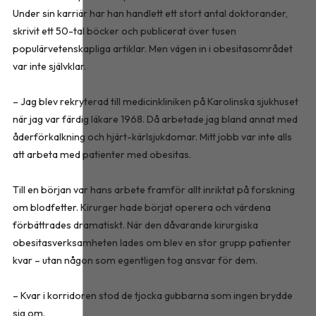
Under sin karriär har han handlett ett stort antal doktorander,
skrivit ett 50-tal böcker och publicerat över tusen
populärvetenskapliga artiklar. Men vägen in i obesitasområdet
var inte självklar.
– Jag blev rekryterad till medicinkliniken på Karolinska sjukhuset
när jag var färdig läkare 1968. Då arbetade jag bland annat med
åderförkalkning och hjärt-kärlsjukdomar. Mitt jobb var inte alls
att arbeta med patienter med obesitas.
Till en början var hans arbete framför allt inriktat på forskning
om blodfetter. Kirurger hade börjat operera och värdena
förbättrades dramatiskt. När den dåvarande kirurgiska
obesitasverksamheten lades om blev en stor grupp patienter
kvar – utan någon som egentligen tog ansvar för dem.
– Kvar i korridoren stod de tjocka gubbarna som ingen brydde
sig om.