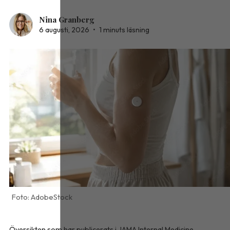
Nina Granberg
6 augusti, 2026
•
1 minuts läsning
AdobeStock
Översikten som har publicerats i
JAMA Internal Medicine