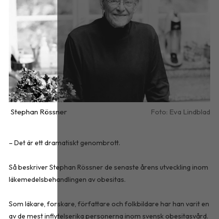
Stephan Rössner
Eva Lindblad
– Det är ett dramatiskt genombrott.
Så beskriver Stephan Rössner de senaste årens utveckling inom
läkemedelsbehandlingen av obesitas.
Som läkare, forskare, författare och folkbildare har han varit en
av de mest inflytelserika personerna inom svensk obesitasvård.