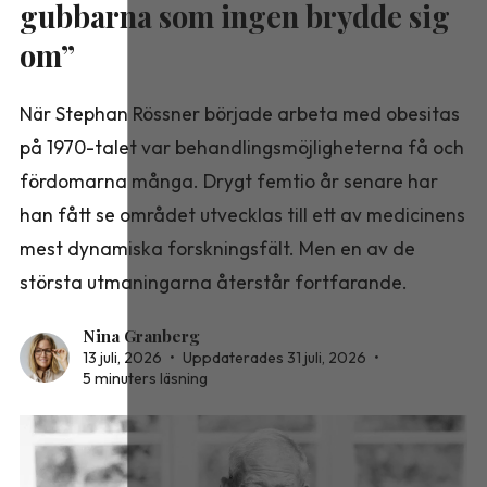
gubbarna som ingen brydde sig
om”
När Stephan Rössner började arbeta med obesitas
på 1970-talet var behandlingsmöjligheterna få och
fördomarna många. Drygt femtio år senare har
han fått se området utvecklas till ett av medicinens
mest dynamiska forskningsfält. Men en av de
största utmaningarna återstår fortfarande.
Nina Granberg
13 juli, 2026
•
Uppdaterades 31 juli, 2026
•
5 minuters läsning