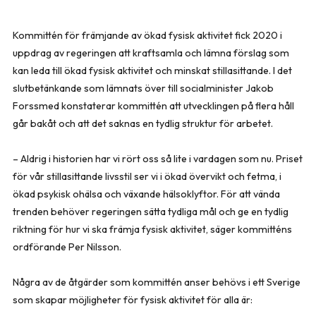
Kommittén för främjande av ökad fysisk aktivitet fick 2020 i
uppdrag av regeringen att kraftsamla och lämna förslag som
kan leda till ökad fysisk aktivitet och minskat stillasittande. I det
slutbetänkande som lämnats över till socialminister Jakob
Forssmed konstaterar kommittén att utvecklingen på flera håll
går bakåt och att det saknas en tydlig struktur för arbetet.
– Aldrig i historien har vi rört oss så lite i vardagen som nu. Priset
för vår stillasittande livsstil ser vi i ökad övervikt och fetma, i
ökad psykisk ohälsa och växande hälsoklyftor. För att vända
trenden behöver regeringen sätta tydliga mål och ge en tydlig
riktning för hur vi ska främja fysisk aktivitet, säger kommitténs
ordförande Per Nilsson.
Några av de åtgärder som kommittén anser behövs i ett Sverige
som skapar möjligheter för fysisk aktivitet för alla är: