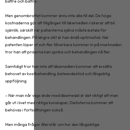
bättre och bättre.
Men genombrottet kommer ännu inte alla till del. De höga
kostnaderna gör att tillgången till läkemedlen riskerar att bli
ojämlik, särskilt när patienterna själva måste betala för
behandlingen. På längre sikt är han ändå optimistisk. När
patenten löper ut och fler tillverkare kommer in på marknaden
tror han att priserna kan sjunka och behandlingen nå fler.
Samtidigt tror han inte att läkemedlen kommer att ersätta
behovet av kostbehandling, beteendestöd och långsiktig
uppföljning.
– När man når vägs ände med läkemedel är det viktigt att man
går ut i livet med riktiga kunskaper. Dietisterna kommer att
behövas i fortsättningen också.
Men många frågor återstår om hur den långsiktiga