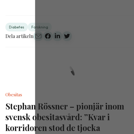
Diabetes
Forskning
Dela artikeln
Obesitas
Stephan Rössner – pionjär inom
svensk obesitasvård: ”Kvar i
korridoren stod de tjocka