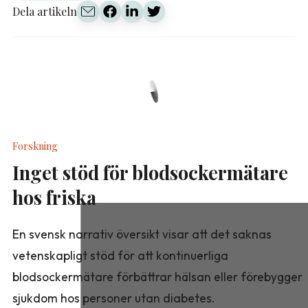
Dela artikeln
Forskning
Inget stöd för blodsockermätare
hos friska
En svensk narrativ översikt visar att det saknas
vetenskapligt stöd för att kontinuerliga
blodsockermätare förbättrar hälsan eller förebygger
sjukdom hos personer utan diabetes.