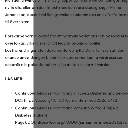
Men den används allt mer av grupper där vi inte vet om den gör nå
nytta alls, eller om den till och med kan vara skadlig, säger Minna
Johansson, docent vid Sahlgrenska akademin och en av författarn
till översikten.
Forskarna varnar också för att normala variationer i blodsockret k
övertolkas, vilket riskerar att leda till onödig oro eller
kostförändringar utan dokumenterad nytta. De lyfter även att den
ökande användningen bland friska personer kan ta vårdresurser i
anspråk när patienter söker hjälp att tolka sina mätvärden.
LÄS MER:
Continuous Glucose Monitoring in Type 2 Diabetes and Beyon
DOI:
https://doi.org/10.1001/jamainternmed.2026.2772
Continuous Glucose Monitoring With and Without Type 2
Diabetes (Patient
Page). DOI:
https://doi.org/10.1001/jamainternmed.2026.27