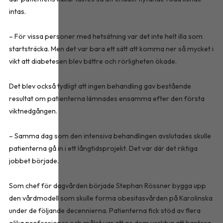
intas.
– För vissa personer med hetsätning var det inte helt illa som
startsträcka. Men det var bara ett sätt att komma ner så mycket i
vikt att diabetesen blev bättre och rörligheten ökade.
Det blev också tydligt att ingen behandling gav bestående
resultat om patienterna lämnades ensamma efter den första
viktnedgången.
– Samma dag som den intensiva behandlingen avslutades skulle
patienterna gå in i ett långtidsprojekt. Det var där det riktiga
jobbet började.
Som chef för dagvården började Stephan Rössner bygga upp
den vårdmodell som skulle forma obesitasvården på Karolinska
under de följande decennierna. Patienterna fick stöd av flera
olika professioner och målet var att ge dem verktyg att hantera