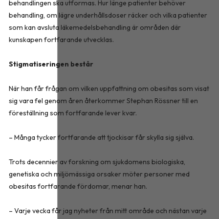
behandlingen ska utformas. Hur länge patienter behöver
behandling, om lägre underhållsdoser räcker och vilka patienter
som kan avsluta läkemedelsbehandling är områden där
kunskapen fortfarande utvecklas.
Stigmatiseringen består
När han får frågan om vilken uppfattning om obesitas som visat
sig vara fel genom åren återkommer Stephan Rössner till en
föreställning som fortfarande lever kvar.
– Många tycker fortfarande att tjockisar får skylla sig själva.
Trots decennier av forskning om sjukdomens biologiska,
genetiska och miljömässiga orsaker möter personer med
obesitas fortfarande fördomar, menar han.
– Varje vecka får jag nyheter från mitt område och nästan varje