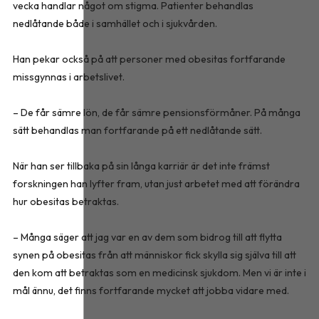
vecka handlar något om stigma. Patienter behandlas
nedlåtande både i samhället och i sjukvården.
Han pekar också på att personer med obesitas fortfarande
missgynnas i arbetslivet.
– De får sämre lön, de får sämre pensionsförmåner. På många
sätt behandlas man fortfarande på ett nedlåtande sätt.
När han ser tillbaka på sin långa karriär är det inte främst
forskningen han lyfter fram, utan just arbetet med att förändra
hur obesitas betraktas.
– Många säger att jag var en av dem som bidrog till att flytta
synen på obesitas från att människor fick skylla sig själva till att
den kom att betraktas som en medicinsk sjukdom. Men vi är inte i
mål ännu, det finns fortfarande mycket att jobba vidare med.