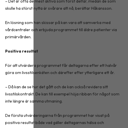
– Det är ofta de mest aktiva som först deltar, medan de som
skulle ha störst nytta är svårare att nå, berättar Håkansson.
En lösning som han skissar på kan vara att samverka med
vårdcentraler och erbjuda programmet till äldre patienter via
primärvården.
Positiva resultat
För att utvärdera programmet får deltagarna efter ett halvår
göra om livsstilsenkäten och därefter efter ytterligare ett år.
– Då kan de se hur det gått och de kan också revidera sitt
livsstilskontrakt. De kan till exempel höja ribban för något som
inte längre är samma utmaning.
De första utvärderingarna från programmet har visat på
positiva resultat både vad gäller deltagarnas hälsa och