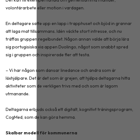
Det kan till exempel handla om gemensamma måltider,
volontärarbete eller motion i vardagen.
En deltagare satte upp en lapp i trapphuset och bjöd in grannar
att laga mat tillsammans. Idén väckte stort intresse, och nu
träffas gruppen regelbundet. Någon annan valde att börja lära
sig portugisiska via appen Duolingo, något som snabbt spred
sig i gruppen och inspirerade fler att testa.
– Vi har någon som dansar linedance och andra som är
läxhjälpare. Det är det som är grejen, att hjälpa deltagarna hitta
aktiviteter som de verklig­en trivs med och som är lagom
utmanande.
Deltagarna erbjuds också ett digitalt, kognitivt träningsprogram,
CogMed, som de kan göra hemma.
Skalbar modell för kommunerna