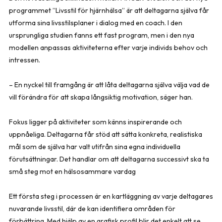
programmet ”Livsstil för hjärnhälsa” är att deltagarna själva får
utforma sina livsstilsplaner i dialog med en coach. I den
ursprungliga studien fanns ett fast program, men i den nya
modellen anpassas aktiviteterna efter varje individs behov och
intressen.
– En nyckel till framgång är att låta deltagarna själva välja vad de
vill förändra för att skapa långsiktig motivation, säger han.
Fokus ligger på aktiviteter som känns inspirerande och
uppnåeliga. Deltagarna får stöd att sätta konkreta, realistiska
mål som de själva har valt utifrån sina egna individuella
förutsättningar. Det handlar om att deltagarna successivt ska ta
små steg mot en hälsosammare vardag
Ett första steg i processen är en kartläggning av varje deltagares
nuvarande livsstil, där de kan identifiera områden för
förbättring. Med hjälp av en grafisk profil blir det enkelt att se