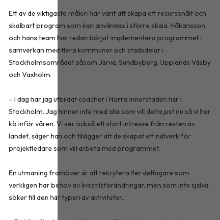
Ett av de viktigaste målen har varit att skapa ett resurssnålt och
skalbart program som kan användas i större skala. Håkansson
och hans team har redan börjat implementera programmet i
samverkan med flera kommuner och stadsdelar i
Stockholmsområdet såsom Järva, Sundbyberg, Upplands Väsby
och Vaxholm.
– I dag har jag utbildat coacher i Norra Innerstaden här i
Stockholm. Jag hinner inte med alla som vill delta just nu så vi har
kö inför våren. Vi ser också ett stort intresse från resten av
landet, säger han och tillägger att de skapat ett nätverk för
projektledare som vill arbeta med programmet.
En utmaning framöver är att rekrytera fler deltagare som
verkligen har behov av livsstilsförändringar, men som inte själva
söker till den här typen av aktiviteter.