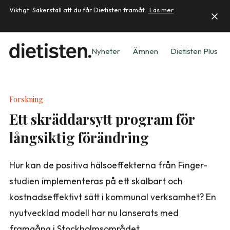
Viktigt: Säkerställ att du får Dietisten framåt.
Läs mer
Nyheter
Ämnen
Dietisten Plus
Forskning
Ett skräddarsytt program för
långsiktig förändring
Hur kan de positiva hälsoeffekterna från Finger-
studien implementeras på ett skalbart och
kostnadseffektivt sätt i kommunal verksamhet? En
ny­utvecklad modell har nu lanserats med
framgång i Stockholmsområdet.