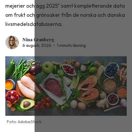
mejerier och ägg 2025” samt kompletterande data
om frukt och grönsaker från de norska och danska
livsmedelsdatabaserna.
Nina Granberg
6 augusti, 2026
•
1 minuts läsning
AdobeStock