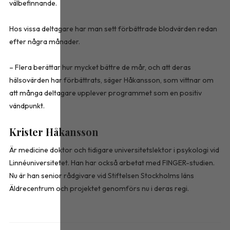
välbefinnande.
Hos vissa deltagare har man sett förbättrade blodvärden redan
efter några månader.
– Flera berättar hur mycket bättre de mår, och att deras
hälsovärden har förbättrats, säger Håkansson, som vittnar om
att många deltagare upplever programmet som en positiv
vändpunkt.
Krister Håkansson
Är medicine doktor och tidigare universitetslektor i psykologi vid
Linnéuniversitetet. Han har också arbetat med FINGER-­studien.
Nu är han senior råd­givare vid Stiftelsen Stockholms läns
Äldrecentrum och projektet genomförs nu i deras regi.