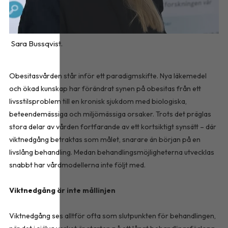
Sara Bussqvist.
Obesitasvården står inför ett paradigmskifte. Nya läkemedel
och ökad kunskap har förändrat synen på obesitas från ett
livsstilsproblem till en kronisk sjukdom med biologiska,
beteendemässiga och miljömässiga orsaker. Trots det präglas
stora delar av vården fortfarande av ett kortsiktigt synsätt – där
viktnedgång betraktas som målet, snarare än början på en
livslång behandling. Medan behandlingsmöjligheterna utvecklas
snabbt har vårdmodellerna inte följt med.
Viktnedgång är inte mållinjen
Viktnedgång ses alltför ofta som slutpunkten för behandlingen,