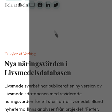
Dela artikeln
Kalkyler & Verktyg
Nya näringsvärden i
Livsmedelsdatabasen
Livsmedelsverket har publicerat en ny version av
Livsmedelsdatabasen med reviderade
näringsvärden för ett stort antal livsmedel. Bland
nyheterna finns analyser från projektet ”Fetter,