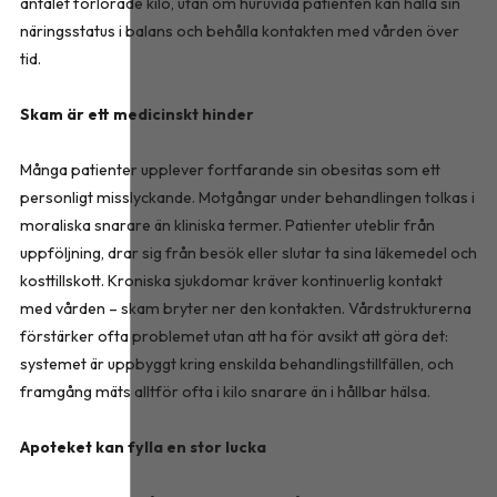
antalet förlorade kilo, utan om huruvida patienten kan hålla sin
näringsstatus i balans och behålla kontakten med vården över
tid.
Skam är ett medicinskt hinder
Många patienter upplever fortfarande sin obesitas som ett
personligt misslyckande. Motgångar under behandlingen tolkas i
moraliska snarare än kliniska termer. Patienter uteblir från
uppföljning, drar sig från besök eller slutar ta sina läkemedel och
kosttillskott. Kroniska sjukdomar kräver kontinuerlig kontakt
med vården – skam bryter ner den kontakten. Vårdstrukturerna
förstärker ofta problemet utan att ha för avsikt att göra det:
systemet är uppbyggt kring enskilda behandlingstillfällen, och
framgång mäts alltför ofta i kilo snarare än i hållbar hälsa.
Apoteket kan fylla en stor lucka