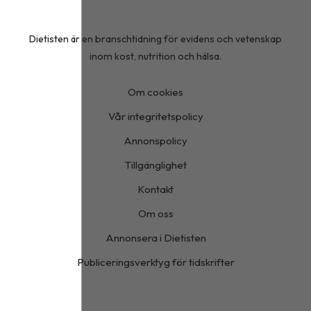
Dietisten är en branschtidning för evidens och vetenskap
inom kost, nutrition och hälsa.
Om cookies
Vår integritetspolicy
Annonspolicy
Tillgänglighet
Kontakt
Om oss
Annonsera i Dietisten
Publiceringsverktyg för tidskrifter