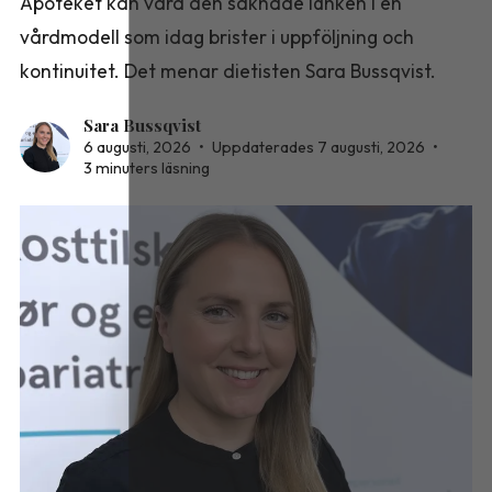
Apoteket kan vara den saknade länken i en
vårdmodell som idag brister i uppföljning och
kontinuitet. Det menar dietisten Sara Bussqvist.
Sara Bussqvist
6 augusti, 2026
•
Uppdaterades 7 augusti, 2026
•
3 minuters läsning