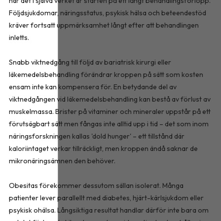
när det i själva verket är starten på ett långt behandlingsförlopp.
Följdsjukdomar, näringsstatus, psykisk hälsa och beteendestöd
kräver fortsatt uppmärksamhet långt efter att behandlingen
inletts.
Snabb viktnedgång till följd av bariatrisk kirurgi eller
läkemedelsbehandling förändrar kroppen på sätt som kosten
ensam inte kan kompensera för. En betydande del av
viktnedgången vid läkemedelsbehandling kan bestå av förlust av
muskelmassa. Brister på vitaminer och mineraler uppstår på ett
förutsägbart sätt men fångas inte alltid upp i tid – det som inom
näringsforskningen kallas 'dold hunger' – ett tillstånd där
kaloriintaget verkar tillräckligt, men kroppen ändå saknar de
mikronäringsämnen den behöver.
Obesitas förekommer dessutom sällan isolerat. Många
patienter lever parallellt med diabetes, hjärt-kärlsjukdom eller
psykisk ohälsa. Långsiktiga resultat handlar därför inte bara om