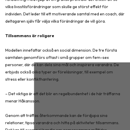
vilka livsstilsförändringar som skulle ge störst effekt för
individen. Det leder till ett motiverande samtal med en coach, där
deltagaren själv får välja vilka förändringar de vill göra.
Tillsammans är roligare
Modellen innefattar också en social dimension. De tre första
samtalen genomförs oftast i små grupper om fem-sex
personer, där de kan dela sina mål och inspirera varandra. De
erbjuds också olika typer av föreläsningar, till exempel om
stress eller konflikthantering.
– Det viktiga är att det blir en regelbundenhet i de här träffarna
menar Håkansson.
Genom att träffas återkommande kan de fördjupa sina
relationer, tipsa varandra och hitta på aktiviteter tillsammans.