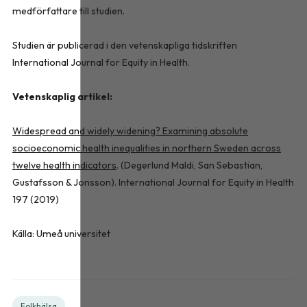
medförfattare till studien.
Studien är publicerad i den vetenskapliga tidskriften
International Journal for Equity in Health.
Vetenskaplig artikel:
Widespread and widely widening? Examining absolute
socioeconomic health inequalities in northern Sweden across
twelve health indicators
. (Degerlund Maldi, San Sebastian,
Gustafsson & Jonsson). International Journal for Equity in Health
197 (2019)
Källa: Umeå universitet
Folkhälsa