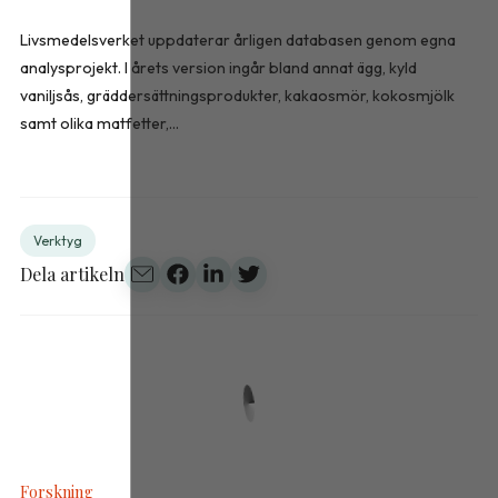
Livsmedelsverket uppdaterar årligen databasen genom egna
analysprojekt. I årets version ingår bland annat ägg, kyld
vaniljsås, gräddersättningsprodukter, kakaosmör, kokosmjölk
samt olika matfetter,...
Verktyg
Dela artikeln
Forskning