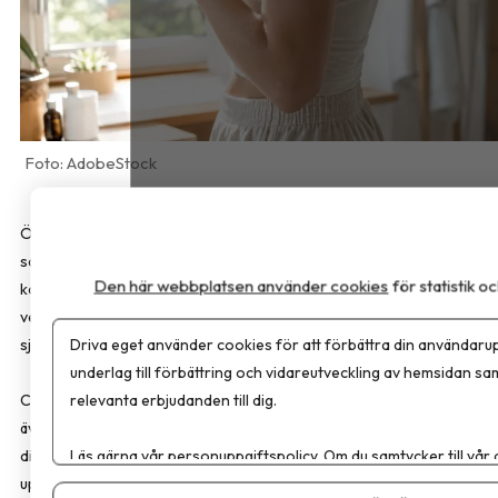
AdobeStock
Översikten som har publicerats i
JAMA Internal Medicine
sammanfattar det aktuella vetenskapliga kunskapsläget om
Den här webbplatsen använder cookies
för statistik 
kontinuerliga blodsockermätare (CGM). Enligt forskarna saknas
vetenskapligt stöd för att tekniken förbättrar hälsan eller förebygg
Driva eget använder cookies för att förbättra din användarup
sjukdom hos personer utan diabetes.
underlag till förbättring och vidareutveckling av hemsidan sa
relevanta erbjudanden till dig.
CGM utvecklades för personer med typ 1-diabetes och används i d
även av många med typ 2-diabetes. För personer med typ 2-
Läs gärna vår
personuppgiftspolicy
. Om du samtycker till vår
diabetes kan tekniken underlätta behandlingen, minska behovet av
Om du vill ändra ditt val i efterhand hittar du den möjligheten 
upprepade fingerstick och ge en mindre förbättring av