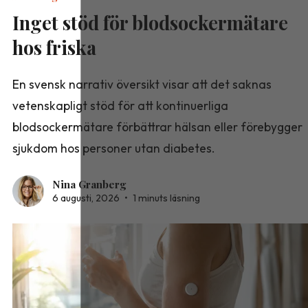
Inget stöd för blodsockermätare
hos friska
En svensk narrativ översikt visar att det saknas
vetenskapligt stöd för att kontinuerliga
blodsockermätare förbättrar hälsan eller förebygger
sjukdom hos personer utan diabetes.
Nina Granberg
6 augusti, 2026
•
1 minuts läsning