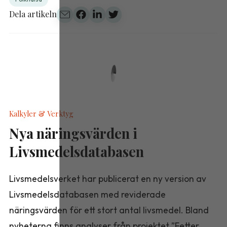
Dela artikeln
Kalkyler & Verktyg
Nya näringsvärden i
Livsmedelsdatabasen
Livsmedelsverket har publicerat en ny version av
Livsmedelsdatabasen med reviderade
näringsvärden för ett stort antal livsmedel. Bland
nyheterna finns analyser från projektet ”Fetter,