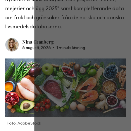
mejerier och ägg 2025” samt kompletterande data
om frukt och grönsaker från de norska och danska
livsmedelsdatabaserna.
Nina Granberg
6 augusti, 2026
•
1 minuts läsning
AdobeStock