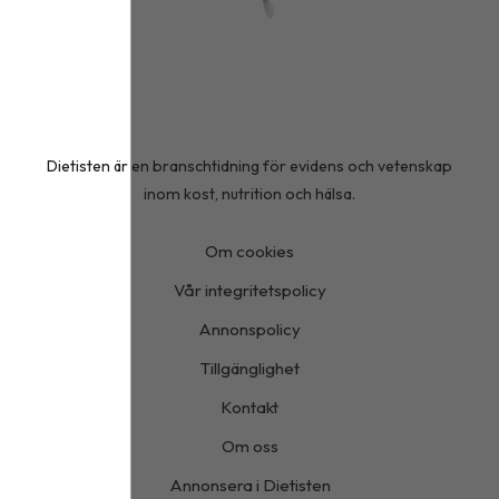
Dietisten är en branschtidning för evidens och vetenskap
inom kost, nutrition och hälsa.
Om cookies
Vår integritetspolicy
Annonspolicy
Tillgänglighet
Kontakt
Om oss
Annonsera i Dietisten