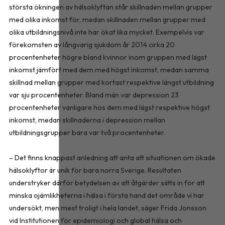
största ökningen av hälsoklyftan står skillnaden mellan grupper
med olika inkomst för, medan skillnaden mellan grupper med
olika utbildningsnivå inte har ökat lika mycket. Exempelvis var
förekomsten av långvarig sjukdom år 2014 cirka 20
procentenheter högre bland kvinnor inom gruppen med lägst
inkomst jämfört med dem med högst inkomst, medan samma
skillnad mellan grupper med kortast respektive längst utbildning
var sju procentenheter. Bland män var depression 23
procentenheter vanligare hos dem med lägst respektive högst
inkomst, medan skillnaderna i depression mellan
utbildningsgrupper bara var två procentenheter.
– Det finns knappast anledning att anta att situationen om ökade
hälsoklyftor är unik för bara norra Sverige. Resultaten
understryker därför betydelsen av att åtgärder sätts in för att
minska ojämlikheterna i hälsa i första hand det område vi har
undersökt, men mest troligt i hela landet, säger Frida Jonsson
vid Institutionen för epidemiologi och global hälsa och