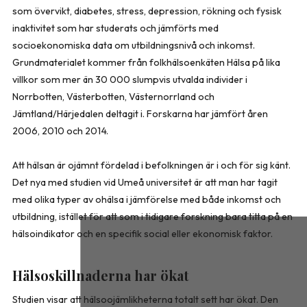
som övervikt, diabetes, stress, depression, rökning och fysisk
inaktivitet som har studerats och jämförts med
socioekonomiska data om utbildningsnivå och inkomst.
Grundmaterialet kommer från folkhälsoenkäten Hälsa på lika
villkor som mer än 30 000 slumpvis utvalda individer i
Norrbotten, Västerbotten, Västernorrland och
Jämtland/Härjedalen deltagit i. Forskarna har jämfört åren
2006, 2010 och 2014.
Att hälsan är ojämnt fördelad i befolkningen är i och för sig känt.
Det nya med studien vid Umeå universitet är att man har tagit
med olika typer av ohälsa i jämförelse med både inkomst och
utbildning, istället för att som i tidigare forskning bara titta på en
hälsoindikator och en specifik social eller ekonomisk faktor.
Hälsoskillnaderna har ökat
Studien visar att hälsoojämlikheterna totalt sett har ökat. Den