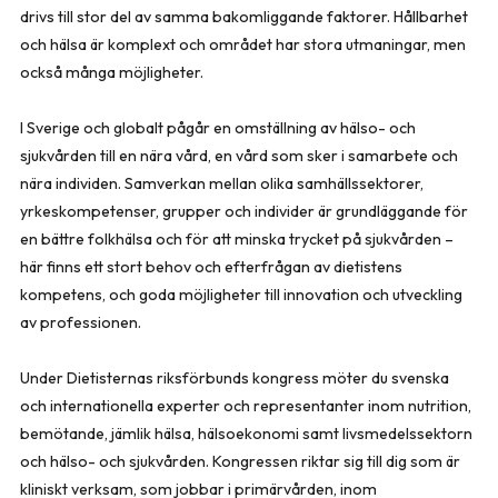
drivs till stor del av samma bakomliggande faktorer. Hållbarhet
och hälsa är komplext och området har stora utmaningar, men
också många möjligheter.
I Sverige och globalt pågår en omställning av hälso- och
sjukvården till en nära vård, en vård som sker i samarbete och
nära individen. Samverkan mellan olika samhällssektorer,
yrkeskompetenser, grupper och individer är grundläggande för
en bättre folkhälsa och för att minska trycket på sjukvården –
här finns ett stort behov och efterfrågan av dietistens
kompetens, och goda möjligheter till innovation och utveckling
av professionen.
Under Dietisternas riksförbunds kongress möter du svenska
och internationella experter och representanter inom nutrition,
bemötande, jämlik hälsa, hälsoekonomi samt livsmedelssektorn
och hälso- och sjukvården. Kongressen riktar sig till dig som är
kliniskt verksam, som jobbar i primärvården, inom