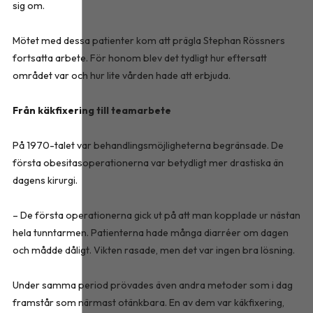
sig om.
Mötet med dessa patienter kom att prägla Stephan Rössners
fortsatta arbete. För honom blev det tydligt hur eftersatt
området var och hur lite vården hade att erbjuda.
Från käkfixering till teamarbete
På 1970-talet var behandlingsmöjligheterna begränsade. De
första obesitasoperationerna var betydligt mer drastiska än
dagens kirurgi.
– De första operationerna gick ut på att man kopplade ur nästan
hela tunntarmen. Patienterna hade många diarréer om dagen
och mådde dåligt. Vikten rasade, men det var ingen bra lösning.
Under samma period prövades även andra metoder som i dag
framstår som närmast otänkbara. En av dem var käkfixering,