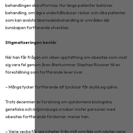
behandlingen ska utformas. Hur länge patienter behöver
behandling, om lägre underhållsdoser räcker och vilka patienter
som kan avsluta läkemedelsbehandling är områden där
kunskapen fortfarande utvecklas.
Stigmatiseringen består
När han får frågan om vilken uppfattning om obesitas som visat
sig vara fel genom åren återkommer Stephan Rössner till en
föreställning som fortfarande lever kvar.
– Många tycker fortfarande att tjockisar får skylla sig själva.
Trots decennier av forskning om sjukdomens biologiska,
genetiska och miljömässiga orsaker möter personer med
obesitas fortfarande fördomar, menar han.
– Varje vecka får jag nyheter från mitt område och nästan varje