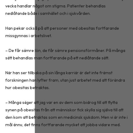
vecka handlar något om stigma. Patienter behandlas
nedlåtande både i samhället och i sjukvården.
Han pekar också på att personer med obesitas fortfarande
missgynnas i arbetslivet.
– De får sämre lön, de får sämre pensionsförmåner. På många
sätt behandlas man fortfarande på ett nedlåtande sätt.
När han ser tillbaka på sin långa karriär är det inte främst
forskningen han lyfter fram, utan just arbetet med att förändra
hur obesitas betraktas.
– Många säger att jag var en av dem som bidrog till att flytta
synen på obesitas från att människor fick skylla sig själva till att
den kom att betraktas som en medicinsk sjukdom. Men vi är inte i
mål ännu, det finns fortfarande mycket att jobba vidare med.