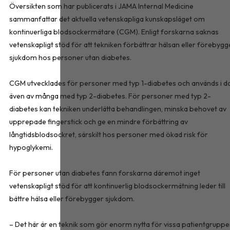
Översikten som har publicerats i
JAMA Internal Medicine
sammanfattar det aktuella vetenskapliga kunskapsläget om
kontinuerliga blodsockermätare (CGM). Enligt forskarna saknas
vetenskapligt stöd för att tekniken förbättrar hälsan eller förebygg
sjukdom hos personer utan diabetes.
CGM utvecklades för personer med typ 1-diabetes och används i d
även av många med typ 2-diabetes. För personer med typ 2-
diabetes kan tekniken underlätta behandlingen, minska behovet av
upprepade fingerstick och ge en mindre förbättring av
långtidsblodsockret, särskilt hos personer med ökad risk för
hypoglykemi.
För personer utan diabetes fann forskarna däremot inget
vetenskapligt stöd för att kontinuerlig blodsockermätning leder till
bättre hälsa eller förebygger sjukdom.
– Det här är en teknik som gör enorm nytta för vissa patientgruppe