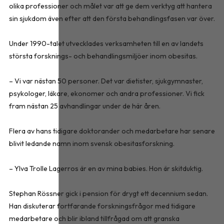
olika professioner och målet var att ge dem verktyg att hantera
sin sjukdom även efter att den första behandlingsfasen var över.
Under 1990-talet utvecklades verksamheten till en av landets
största forsknings- och behandlingsmiljöer inom obesitas.
– Vi var nästan 50 personer. Det var dietister, sjukgymnaster,
psykologer, läkare, ekonomer och andra professioner. Vi fick
fram nästan 25 avhandlingar under de här åren.
Flera av hans tidigare doktorander och medarbetare har senare
blivit ledande namn inom svensk obesitasforskning.
– Ylva Trolle Lagerros är en av mina babies. Hon är skitduktig.
Stephan Rössner gick i pension för drygt ett decennium sedan.
Han diskuterar fortfarande forskningsfrågor med tidigare
medarbetare och blir ibland tillfrågad om att granska