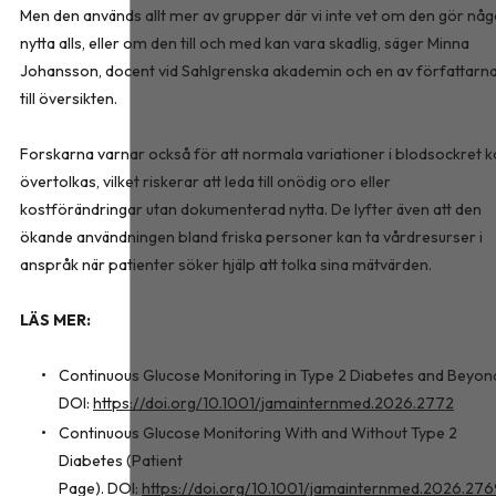
Men den används allt mer av grupper där vi inte vet om den gör nå
nytta alls, eller om den till och med kan vara skadlig, säger Minna
Johansson, docent vid Sahlgrenska akademin och en av författarn
till översikten.
Forskarna varnar också för att normala variationer i blodsockret k
övertolkas, vilket riskerar att leda till onödig oro eller
kostförändringar utan dokumenterad nytta. De lyfter även att den
ökande användningen bland friska personer kan ta vårdresurser i
anspråk när patienter söker hjälp att tolka sina mätvärden.
LÄS MER:
Continuous Glucose Monitoring in Type 2 Diabetes and Beyon
DOI:
https://doi.org/10.1001/jamainternmed.2026.2772
Continuous Glucose Monitoring With and Without Type 2
Diabetes (Patient
Page). DOI:
https://doi.org/10.1001/jamainternmed.2026.27