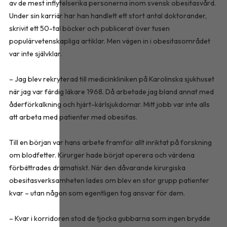
av de mest inflytelserika personerna inom svensk obesitasvård.
Under sin karriär har han handlett ett stort antal doktorander,
skrivit ett 50-tal böcker och publicerat över tusen
populärvetenskapliga artiklar. Men vägen in i obesitasområdet
var inte självklar.
– Jag blev rekryterad till medicinkliniken på Karolinska sjukhuset
när jag var färdig läkare 1968. Då arbetade jag bland annat med
åderförkalkning och hjärt-kärlsjukdomar. Mitt jobb var inte alls
att arbeta med patienter med obesitas.
Till en början var hans arbete framför allt inriktat på forskning
om blodfetter. Kirurger hade börjat operera och värdena
förbättrades dramatiskt. När den dåvarande kirurgiska
obesitasverksamheten lades om blev en stor grupp patienter
kvar – utan någon som egentligen tog ansvar för dem.
– Kvar i korridoren stod de tjocka gubbarna som ingen brydde