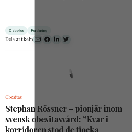
Diabetes
Forskning
Dela artikeln
Obesitas
Stephan Rössner – pionjär inom
svensk obesitasvård: ”Kvar i
korridoren stod de tjocka