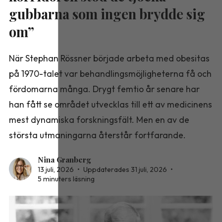
gubbarna som ingen brydde sig
om”
När Stephan Rössner började arbeta med obesitas
på 1970-talet var behandlingsmöjligheterna få och
fördomarna många. Drygt femtio år senare har
han fått se området utvecklas till ett av medicinens
mest dynamiska forskningsfält. Men en av de
största utmaningarna återstår fortfarande.
Nina Granberg
13 juli, 2026
•
Uppdaterades 31 juli, 2026
•
5 minuters läsning