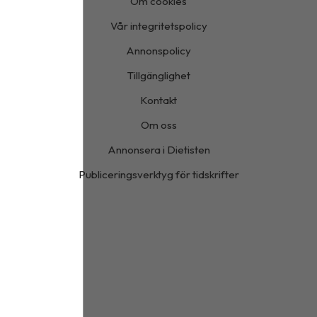
Om cookies
Vår integritetspolicy
Annonspolicy
Tillgänglighet
Kontakt
Om oss
Annonsera i Dietisten
Publiceringsverktyg för tidskrifter