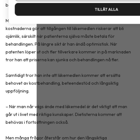
bättre och bättre.
TILLÅT ALLA
Men genombrottet kommer ännu inte alla till del. De höga
kostnaderna gör att tillgången till läkemedlen riskerar att bli
ojämlik, särskilt när patienterna själva måste betala för
behandlingen. På längre sikt är han ändå optimistisk. När
patenten löper ut och fler tillverkare kommer in på marknaden
tror han att priserna kan sjunka och behandlingen nå fler.
Samtidigt tror han inte att läkemedlen kommer att ersätta
behovet av kostbehandling, beteendestöd och långsiktig
uppföljning.
– När man når vägs ände med läkemedel är det viktigt att man
går ut i livet med riktiga kunskaper. Dietisterna kommer att
behövas i fortsättningen också.
Men många frågor återstår om hur den långsiktiga