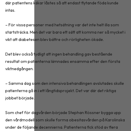
där patientens käkar låstes så att endast flytande föda kunde
intas.
– För vissa personer med hetsätning var det inte helt illa som
startsträcka. Men det var bara ett sätt att komma ner så mycket i
vikt att diabetesen blev bättre och rörligheten ökade.
Det blev också tydligt att ingen behandling gav bestående
resultat om patienterna lämnades ensamma efter den första
viktnedgången.
– Samma dag som den intensiva behandlingen avslutades skulle
patienterna gå in i ett långtidsprojekt. Det var där det riktiga
jobbet började.
Som chef för dagvården började Stephan Rössner bygga upp
den vårdmodell som skulle forma obesitasvården på Karolinska
under de följande decennierna. Patienterna fick stöd av flera