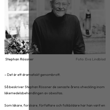
Stephan Rössner
Eva Lindblad
– Det är ett dramatiskt genombrott.
Så beskriver Stephan Rössner de senaste årens utveckling inom
läkemedelsbehandlingen av obesitas.
Som läkare, forskare, författare och folkbildare har han varit en