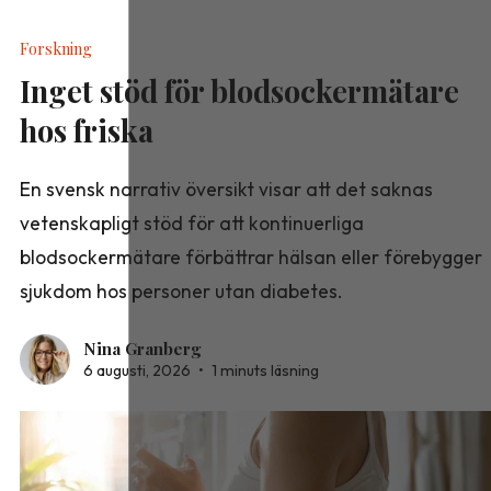
Forskning
Inget stöd för blodsockermätare
hos friska
En svensk narrativ översikt visar att det saknas
vetenskapligt stöd för att kontinuerliga
blodsockermätare förbättrar hälsan eller förebygger
sjukdom hos personer utan diabetes.
Nina Granberg
6 augusti, 2026
•
1 minuts läsning