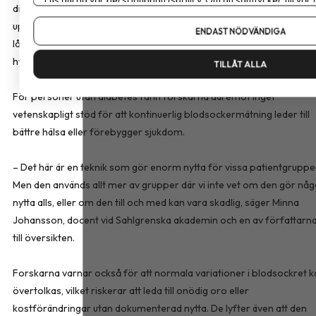
diabetes kan tekniken underlätta behandlingen, minska behovet av
Om du vill ändra ditt val i efterhand hittar du den möjligheten 
upprepade fingerstick och ge en mindre förbättring av
ENDAST NÖDVÄNDIGA
långtidsblodsockret, särskilt hos personer med ökad risk för
hypoglykemi.
TILLÅT ALLA
För personer utan diabetes fann forskarna däremot inget
vetenskapligt stöd för att kontinuerlig blodsockermätning leder till
bättre hälsa eller förebygger sjukdom.
– Det här är en teknik som gör enorm nytta för vissa patientgruppe
Men den används allt mer av grupper där vi inte vet om den gör nå
nytta alls, eller om den till och med kan vara skadlig, säger Minna
Johansson, docent vid Sahlgrenska akademin och en av författarn
till översikten.
Forskarna varnar också för att normala variationer i blodsockret k
övertolkas, vilket riskerar att leda till onödig oro eller
kostförändringar utan dokumenterad nytta. De lyfter även att den