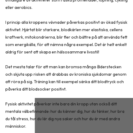
uthålligare av aktiviteter som raska promenader, löpning, cykling
eller aerobics.
I princip alla kroppens vävnader påverkas positivt av ökad fysisk
aktivitet. Hjärtat blir starkare, blodkärlen mer elastiska, cellens
kraftverk, mitokondrierna, blir fler och bättre på att använda fett
som energikälla, för att nämna några exempel. Det är helt enkelt
aldrig för sent att skapa en hälsosam­mare livsstil!
Det mesta talar för att man kan bromsa många ålderstecken
och skjuta upp risken att drabbas av kroniska sjukdomar genom
att röra på sig. Träning kan till exempel sänka ditt blodtryck och
påverka ditt blodsocker positivt.
Fysisk aktivitet påverkar inte bara din kropp utan också ditt
mentala välbefinnande: hur du känner dig, hur du tänker, hur bra
du tål stress, hur du lär dig nya saker och hur du är med andra
människor.