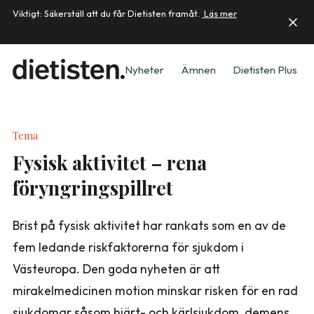
Viktigt: Säkerställ att du får Dietisten framåt.
Läs mer
Nyheter
Ämnen
Dietisten Plus
Tema
Fysisk aktivitet – rena
föryngringspillret
Brist på fysisk aktivitet har rankats som en av de
fem ledande risk­faktorerna för sjukdom i
Västeuropa. Den goda nyheten är att
mirakelmedicinen motion minskar risken för en rad
sjukdomar såsom hjärt- och kärlsjukdom, demens