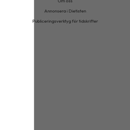
Om oss
Annonsera i Dietisten
Publiceringsverktyg för tidskrifter