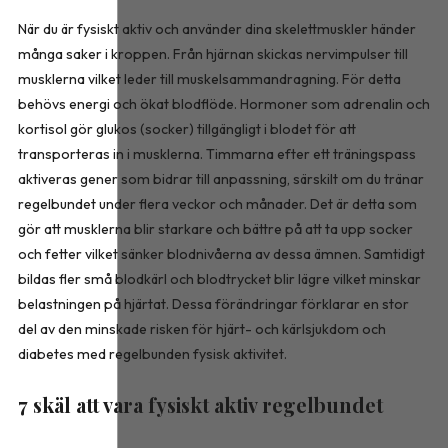
När du är fysiskt aktiv och använder dina skelettmuskler händer
många saker i kroppen. Från hjärnan skickas nervimpulser till
musklerna vilket leder till muskelsammandragning. För detta
behövs energi och ökat blodflöde. Hormoner som adrenalin och
kortisol gör glukos (socker) tillgängligt i blodet för att
transporteras in i musklerna. Timmarna efter ett träningspass
aktiveras gener som bidrar till anpassning, särskilt om du tränar
regelbundet under flera veckor och månader. Det är detta som
gör att musklerna blir starkare och bättre på att ta upp socker
och fetter vilket sänker blodnivåerna av dessa ämnen. Samtidigt
bildas fler små blodkärl och blodtrycket blir lägre vilket minskar
belastningen på hjärtat. Dessa förändringar förklarar en stor
del av den minskade risken för hjärt- och kärlsjukdom och
diabetes med regelbunden fysisk aktivitet.
7 skäl att vara fysiskt aktiv regelbundet