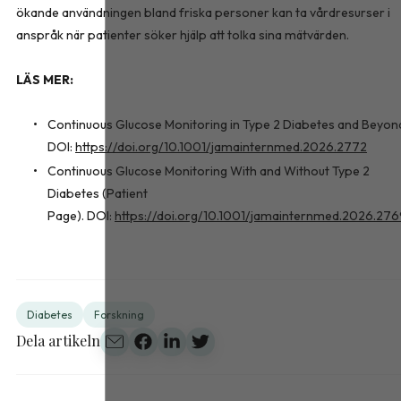
ökande användningen bland friska personer kan ta vårdresurser i
anspråk när patienter söker hjälp att tolka sina mätvärden.
LÄS MER:
Continuous Glucose Monitoring in Type 2 Diabetes and Beyon
DOI:
https://doi.org/10.1001/jamainternmed.2026.2772
Continuous Glucose Monitoring With and Without Type 2
Diabetes (Patient
Page). DOI:
https://doi.org/10.1001/jamainternmed.2026.27
Diabetes
Forskning
Dela artikeln