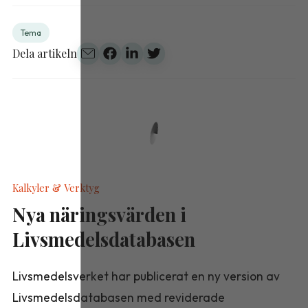
Tema
Dela artikeln
Kalkyler & Verktyg
Nya näringsvärden i
Livsmedelsdatabasen
Livsmedelsverket har publicerat en ny version av
Livsmedelsdatabasen med reviderade