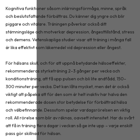
Kognitiva funktioner såsom inlärningsförmåga, minne, språk
och beslutsfattande förbättras. Du känner dig yngre och blir
piggare och vitalare. Träningen påverkar också ditt
stämningsläge och motverkar depression, ångesttillstånd, stress
och demens. Vetenskapliga studier visar att träning i många fall
är lika effektivt som läkemedel vid depression eller ångest.
För hälsans skull, och för att uppnå betydande hälsoeffekter,
rekommenderas styrketräning 2–3 gånger per vecka och
konditionsträning, att få upp pulsen och bli lite andfådd, 150–
300 minuter per vecka. Det kan låta mycket, men det är också
viktigt att påpeka att för den som är helt inaktiv har halva den
rekommenderade dosen stor betydelse för förbättrad hälsa
och välbefinnande. Dessutom spelar vardagsrörelsen en viktig
roll. All rörelse som blir av räknas, oavsett intensitet. Har du svårt
att få in träning flera dagar i veckan så ge inte upp – varje enskilt
pass gör skillnad för hälsan.