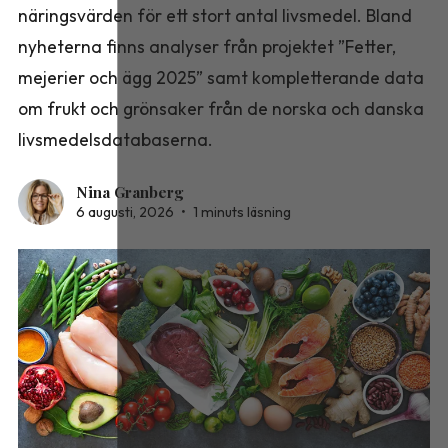
näringsvärden för ett stort antal livsmedel. Bland
nyheterna finns analyser från projektet ”Fetter,
mejerier och ägg 2025” samt kompletterande data
om frukt och grönsaker från de norska och danska
livsmedelsdatabaserna.
Nina Granberg
6 augusti, 2026
•
1 minuts läsning