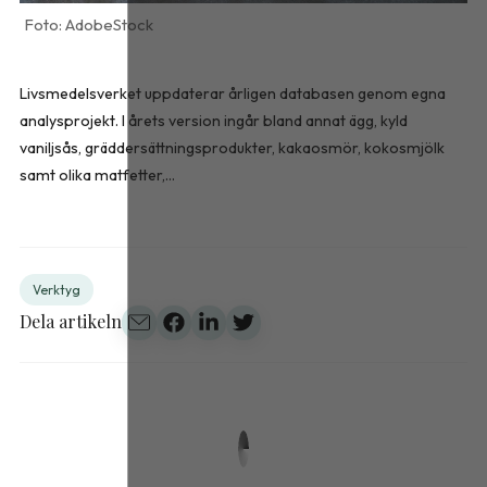
AdobeStock
Livsmedelsverket uppdaterar årligen databasen genom egna
analysprojekt. I årets version ingår bland annat ägg, kyld
vaniljsås, gräddersättningsprodukter, kakaosmör, kokosmjölk
samt olika matfetter,...
Verktyg
Dela artikeln