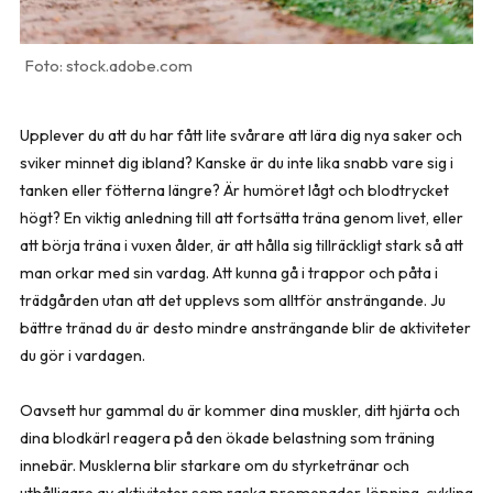
stock.adobe.com
Upplever du att du har fått lite svårare att lära dig nya saker och
sviker minnet dig ibland? Kanske är du inte lika snabb vare sig i
tanken eller fötterna längre? Är humöret lågt och blodtrycket
högt? En viktig anledning till att fortsätta träna genom livet, eller
att börja träna i vuxen ålder, är att hålla sig tillräckligt stark så att
man orkar med sin vardag. Att kunna gå i trappor och påta i
trädgården utan att det upplevs som alltför ansträngande. Ju
bättre tränad du är desto mindre ansträngande blir de aktiviteter
du gör i vardagen.
Oavsett hur gammal du är kommer dina muskler, ditt hjärta och
dina blodkärl reagera på den ökade belastning som träning
innebär. Musklerna blir starkare om du styrketränar och