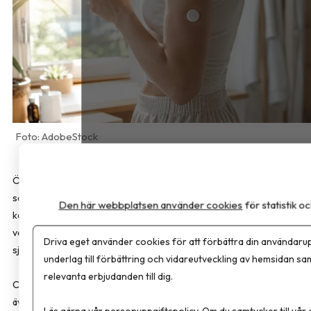
AdobeStock
Översikten som har publicerats i
JAMA Internal Medicine
sammanfattar det aktuella vetenskapliga kunskapsläget om
Den här webbplatsen använder cookies
för statistik 
kontinuerliga blodsockermätare (CGM). Enligt forskarna saknas
vetenskapligt stöd för att tekniken förbättrar hälsan eller förebygg
Driva eget använder cookies för att förbättra din användarup
sjukdom hos personer utan diabetes.
underlag till förbättring och vidareutveckling av hemsidan sa
relevanta erbjudanden till dig.
CGM utvecklades för personer med typ 1-diabetes och används i d
även av många med typ 2-diabetes. För personer med typ 2-
Läs gärna vår
personuppgiftspolicy
. Om du samtycker till vår