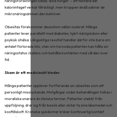
näringsforskningen kallas 'dold hunger' – ett tillstånd där
kaloriintaget verkar tillräckligt, men kroppen ändå saknar de
mikronäringsämnen den behöver.
Obesitas förekommer dessutom sällan isolerat. Många
patienter lever parallellt med diabetes, hjärt-kärlsjukdom eller
psykisk ohälsa. Långsiktiga resultat handlar därför inte bara om
antalet förlorade kilo, utan om huruvida patienten kan hålla sin
näringsstatus i balans och behålla kontakten med vården över
tid.
Skam är ett medicinskt hinder
Många patienter upplever fortfarande sin obesitas som ett
personligt misslyckande. Motgångar under behandlingen tolkas i
moraliska snarare än kliniska termer. Patienter uteblir från
uppföljning, drar sig från besök eller slutar ta sina läkemedel och
kosttillskott. Kroniska sjukdomar kräver kontinuerlig kontakt