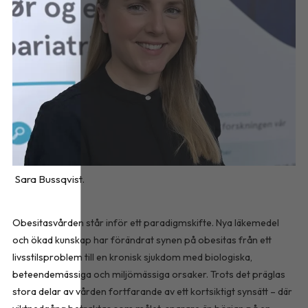
Sara Bussqvist.
Obesitasvården står inför ett paradigmskifte. Nya läkemedel
och ökad kunskap har förändrat synen på obesitas från ett
livsstilsproblem till en kronisk sjukdom med biologiska,
beteendemässiga och miljömässiga orsaker. Trots det präglas
stora delar av vården fortfarande av ett kortsiktigt synsätt – där