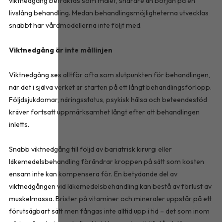
viktnedgång betraktas som målet, snarare än början på en
livslång behandling. Medan behandlingsmöjligheterna utvecklas
snabbt har vårdmodellerna inte följt med.
Viktnedgång är inte mållinjen
Viktnedgång ses alltför ofta som slutpunkten för behandlingen,
när det i själva verket är starten på ett långt behandlingsförlopp.
Följdsjukdomar, näringsstatus, psykisk hälsa och beteendestöd
kräver fortsatt uppmärksamhet långt efter att behandlingen
inletts.
Snabb viktnedgång till följd av bariatrisk kirurgi eller
läkemedelsbehandling förändrar kroppen på sätt som kosten
ensam inte kan kompensera för. En betydande del av
viktnedgången vid läkemedelsbehandling kan bestå av förlust av
muskelmassa. Brister på vitaminer och mineraler uppstår på ett
förutsägbart sätt men fångas inte alltid upp i tid – det som inom