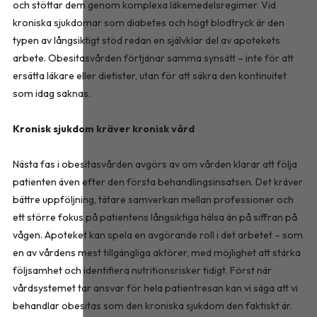
och stöttar dem genom komplexa läkemedelsregimer. Vid
kroniska sjukdomar som diabetes och högt blodtryck är den
typen av långsiktigt stöd redan en självklar del av apotekets
arbete. Obesitasvården förtjänar samma synsätt – inte för att
ersätta läkare eller dietister, utan för att säkra den kontinuitet
som idag saknas.
Kronisk sjukdom kräver kronisk vård
Nästa fas i obesitasvården avgörs av om vården klarar att följa
patienten även efter den första behandlingsinsatsen. Det kräver
bättre uppföljning, tätare samverkan mellan professioner och
ett större fokus på patientens långsiktiga hälsa än på siffran på
vågen. Apoteket kan spela en avgörande roll i det arbetet – som
en av vårdens mest tillgängliga aktörer, med möjlighet att stärka
följsamhet och identifiera nutritionsrisker tidigt. Först när
vårdsystemet tar ansvar för hela patientresan kan vi säga att vi
behandlar obesitas som den kroniska sjukdom den faktiskt är.