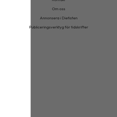
Om oss
Annonsera i Dietisten
Publiceringsverktyg för tidskrifter