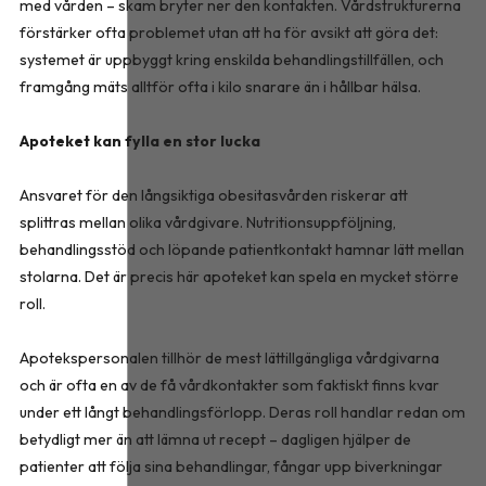
med vården – skam bryter ner den kontakten. Vårdstrukturerna
förstärker ofta problemet utan att ha för avsikt att göra det:
systemet är uppbyggt kring enskilda behandlingstillfällen, och
framgång mäts alltför ofta i kilo snarare än i hållbar hälsa.
Apoteket kan fylla en stor lucka
Ansvaret för den långsiktiga obesitasvården riskerar att
splittras mellan olika vårdgivare. Nutritionsuppföljning,
behandlingsstöd och löpande patientkontakt hamnar lätt mellan
stolarna. Det är precis här apoteket kan spela en mycket större
roll.
Apotekspersonalen tillhör de mest lättillgängliga vårdgivarna
och är ofta en av de få vårdkontakter som faktiskt finns kvar
under ett långt behandlingsförlopp. Deras roll handlar redan om
betydligt mer än att lämna ut recept – dagligen hjälper de
patienter att följa sina behandlingar, fångar upp biverkningar