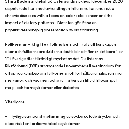
Stina Bodén
är dietist på Östersunds sjukhus. I december 2020
disputerade hon med avhandlingen
Inflammation and risk of
chronic diseases with a focus on colorectal cancer and the
impact of dietary patterns
. I Dietisten gör Stina en
populärvetenskaplig presentation av sin forskning.
Fullkorn är viktigt för folkhälsan
, och trots att kunskapen
ökar och fullkornsprodukterna i butik blir allt fler är det bara 1 av
10 i Sverige äter tillräckligt mycket av det. Dietisternas
Riksförbund (DRF) arrangerade i november ett webinarium för
att sprida kunskap om fullkornets roll för hållbara hälsosamma
matvanor, och vad man behöver ta hänsyn till vid till exempel
mag- och tarmsjukdomar eller diabetes.
Ytterligare:
Tydliga samband mellan intag av sockersötade drycker och
ökad risk för kardiometabola sjukdomar