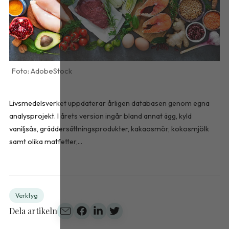
AdobeStock
Livsmedelsverket uppdaterar årligen databasen genom egna
analysprojekt. I årets version ingår bland annat ägg, kyld
vaniljsås, gräddersättningsprodukter, kakaosmör, kokosmjölk
samt olika matfetter,...
Verktyg
Dela artikeln