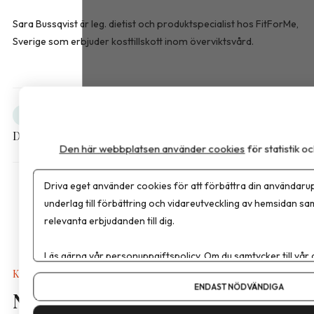
Sara Bussqvist är leg. dietist och produktspecialist hos FitForMe,
Sverige som erbjuder kosttillskott inom överviktsvård.
Obesitas
Debatt
Dela artikeln
Den här webbplatsen använder cookies
för statistik 
Driva eget använder cookies för att förbättra din användarup
underlag till förbättring och vidareutveckling av hemsidan sa
relevanta erbjudanden till dig.
Läs gärna vår
personuppgiftspolicy
. Om du samtycker till vår
Om du vill ändra ditt val i efterhand hittar du den möjligheten 
Kalkyler & Verktyg
ENDAST NÖDVÄNDIGA
Nya näringsvärden i