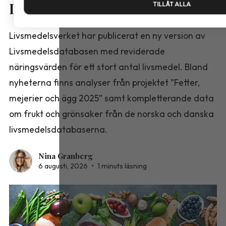
Livsmedelsdatabasen
TILLÅT ALLA
Livsmedelsverket har publicerat en ny version av
Livsmedelsdatabasen med reviderade
näringsvärden för ett stort antal livsmedel. Bland
nyheterna finns analyser från projektet ”Fetter,
mejerier och ägg 2025” samt kompletterande data
om frukt och grönsaker från de norska och danska
livsmedelsdatabaserna.
Nina Granberg
6 augusti, 2026
•
1 minuts läsning