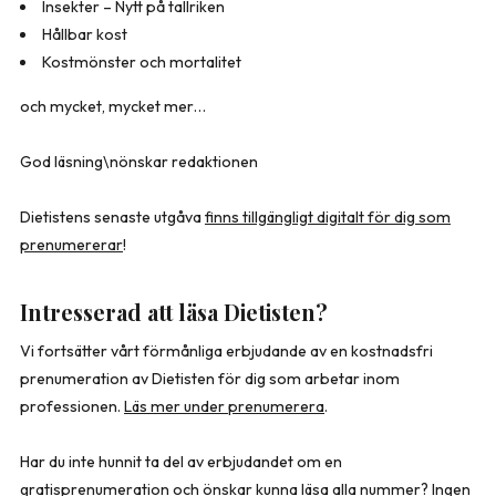
Insekter – Nytt på tallriken
Hållbar kost
Kostmönster och mortalitet
och mycket, mycket mer…
God läsning
\n
önskar redaktionen
Dietistens senaste utgåva
finns tillgängligt digitalt för dig som
prenumererar
!
Intresserad att läsa Dietisten?
Vi fortsätter vårt förmånliga erbjudande av en kostnadsfri
prenumeration av Dietisten för dig som arbetar inom
professionen.
Läs mer under prenumerera
.
Har du inte hunnit ta del av erbjudandet om en
gratisprenumeration och önskar kunna läsa alla nummer? Ingen