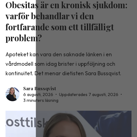
Obesitas är en kronisk sjukdom:
varför behandlar vi den
fortfarande som ett tillfälligt
problem?
Apoteket kan vara den saknade länken i en
vårdmodell som idag brister i uppföljning och
kontinuitet. Det menar dietisten Sara Bussqvist.
Sara Bussqvist
6 augusti, 2026
•
Uppdaterades 7 augusti, 2026
•
3 minuters läsning