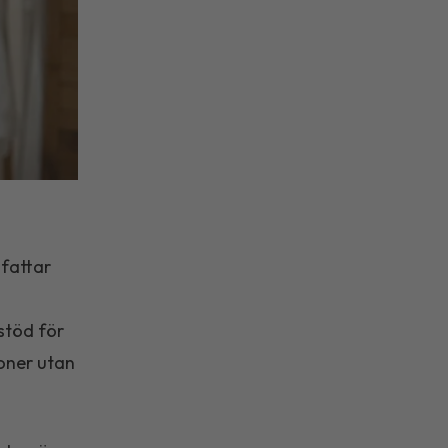
attar
stöd för
soner utan