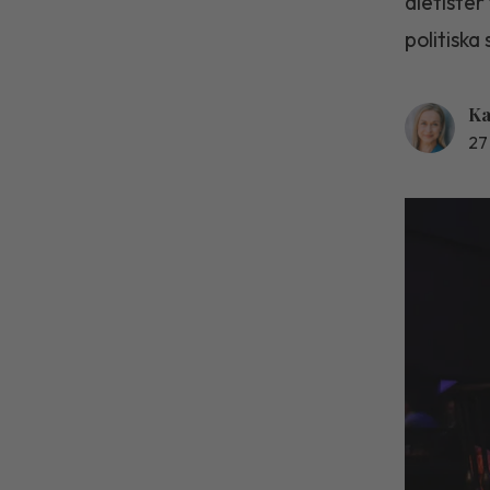
dietister
politiska 
Ka
27