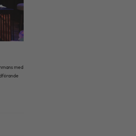
lsammans med
rdförande