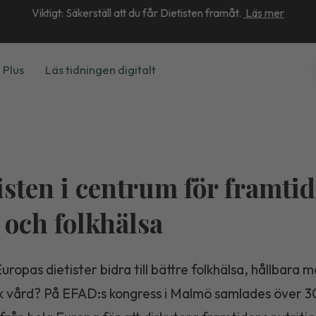
Viktigt: Säkerställ att du får Dietisten framåt.
Läs mer
 Plus
Läs tidningen digitalt
isten i centrum för framti
 och folkhälsa
uropas dietister bidra till bättre folkhälsa, hållbara
ik vård? På EFAD:s kongress i Malmö samlades över 