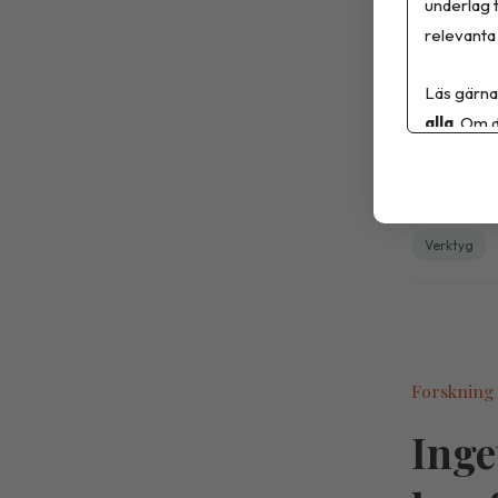
underlag t
Livsmedels
relevanta 
version ing
Läs gärna
kokosmjölk 
alla
. Om d
Verktyg
Forskning
Inge