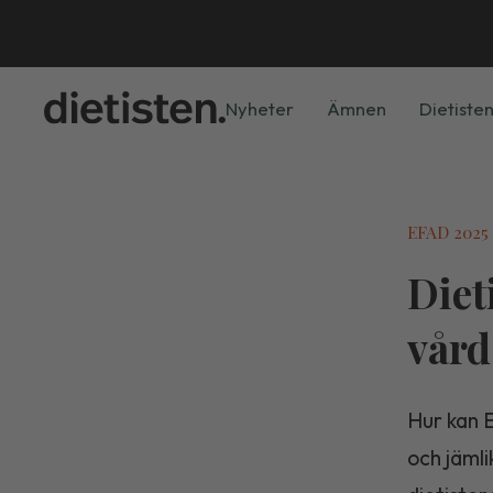
Nyheter
Ämnen
Dietisten
EFAD 2025
Diet
vård
Hur kan E
och jäml