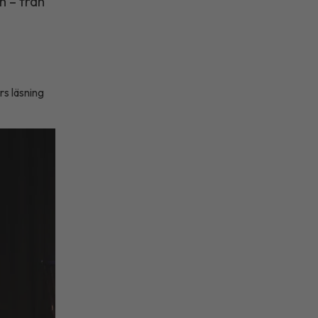
n – från
rs läsning