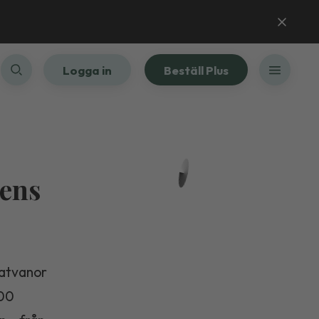
Logga in
Beställ Plus
dens
 matvanor
300