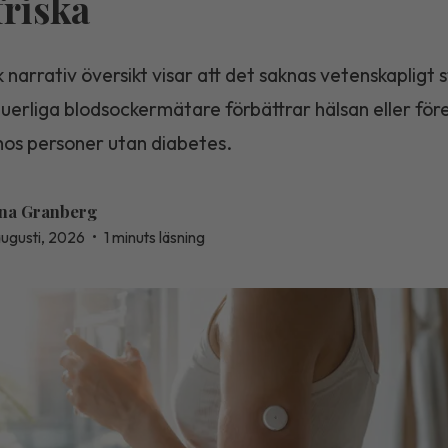
friska
 narrativ översikt visar att det saknas vetenskapligt 
nuerliga blodsockermätare förbättrar hälsan eller fö
hos personer utan diabetes.
na Granberg
augusti, 2026
•
1 minuts läsning