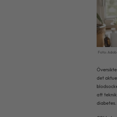
Adob
Översikte
det aktue
blodsocke
att tekni
diabetes.