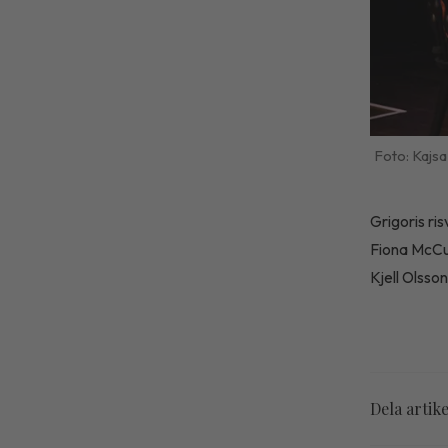
Kajsa
Grigoris ri
Fiona McCu
Kjell Olsso
Dela artik