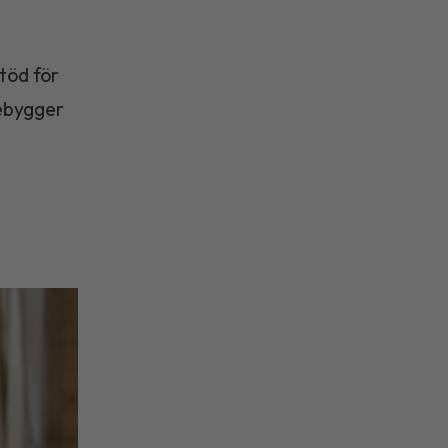
stöd för
rebygger