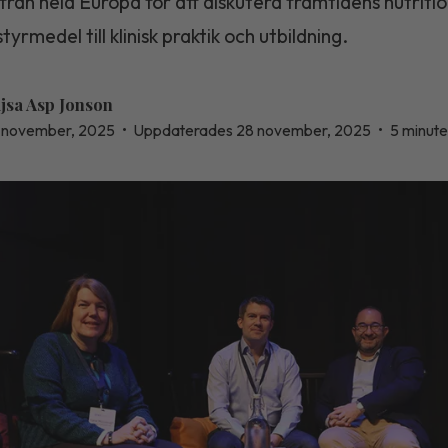
 från hela Europa för att diskutera framtidens nutritio
styrmedel till klinisk praktik och utbildning.
jsa Asp Jonson
 november, 2025
•
Uppdaterades 28 november, 2025
•
5 minute