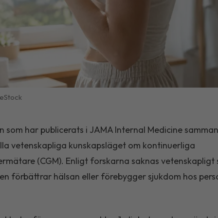
eStock
n som har publicerats i
JAMA Internal Medicine
sammanf
lla vetenskapliga kunskapsläget om kontinuerliga
rmätare (CGM). Enligt forskarna saknas vetenskapligt 
ken förbättrar hälsan eller förebygger sjukdom hos per