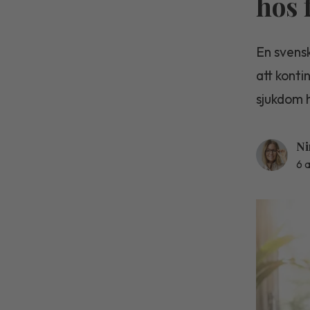
hos 
En svensk
att konti
sjukdom 
Ni
6 