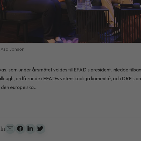
 Asp Jonson
svas, som under årsmötet valdes till EFAD:s president, inledde til
llough, ordförande i EFAD:s vetenskapliga kommitté, och DRF:s o
n den europeiska...
eln