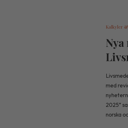
Kalkyler &
Nya 
Livs
Livsmede
med revid
nyheterna
2025” sa
norska o