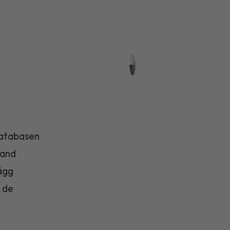
databasen
land
 ägg
 de