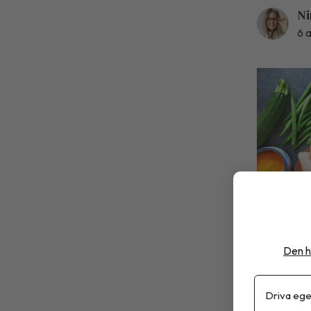
Ni
6 
Den h
Adob
Driva ege