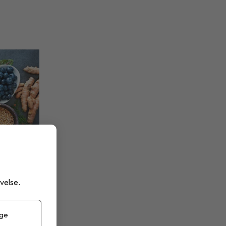
velse.
 ge