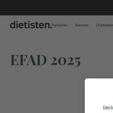
Nyheter
Ämnen
Dietisten
EFAD 2025
Den h