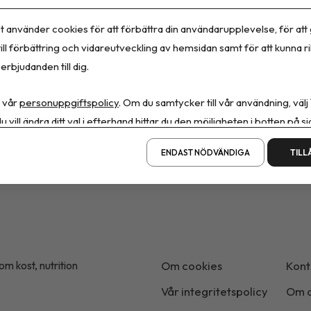
t använder cookies för att förbättra din användarupplevelse, för att
ill förbättring och vidareutveckling av hemsidan samt för att kunna r
erbjudanden till dig.
 vår
personuppgiftspolicy
. Om du samtycker till vår användning, välj
u vill ändra ditt val i efterhand hittar du den möjligheten i botten på si
ENDAST NÖDVÄNDIGA
TILL
m kost, nutrition
Om cookies
Kont
Vår integritetspolicy
Om o