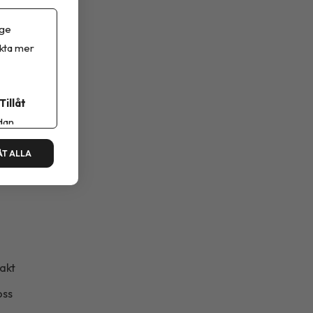
 ge
ikta mer
Tillåt
dan.
ÅT ALLA
akt
ss