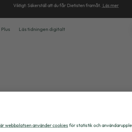
Viktigt: Säkerställ att du får Dietisten framåt.
Läs mer
 Plus
Läs tidningen digitalt
är webbplatsen använder cookies
för statistik och användarupple