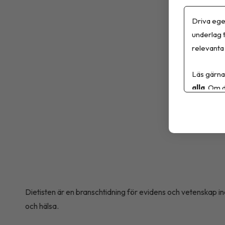
Driva ege
underlag t
relevanta 
Läs gärna
alla
. Om d
Dietisten är en branschtidning för evidens och vetenskap ino
och hälsa.