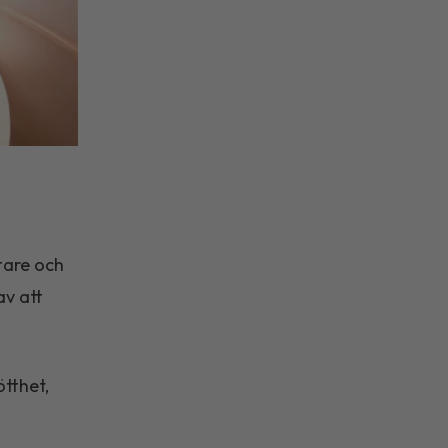
ttare och
av att
tthet,