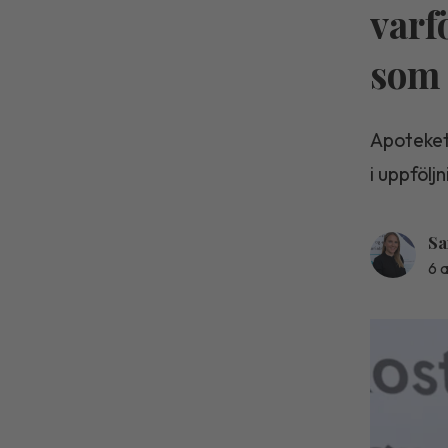
varf
som 
Apoteket
i uppfölj
Sa
6 