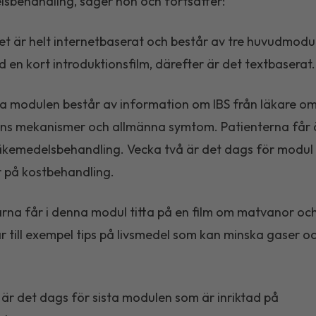
sbehandling, säger hon och fortsätter:
et är helt internetbaserat och består av tre huvudmodul
d en kort introduktionsfilm, därefter är det textbaserat.
a modulen består av information om IBS från läkare o
ns mekanismer och allmänna symtom. Patienterna får 
äkemedelsbehandling. Vecka två är det dags för modul
r på kostbehandling.
rna får i denna modul titta på en film om matvanor oc
får till exempel tips på livsmedel som kan minska gaser 
 är det dags för sista modulen som är inriktad på