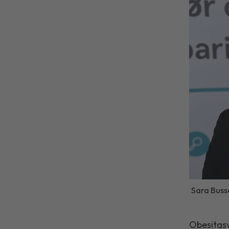
Sara Bussq
Obesitasv