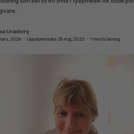
tbildning som kan bli ett smart hjälpmedel för både pa
givare.
na Granberg
mars, 2024
•
Uppdaterades 28 maj, 2025
•
1 minuts läsning