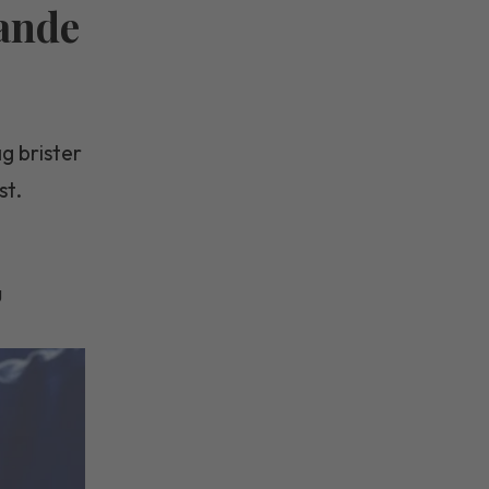
rande
g brister
st.
g