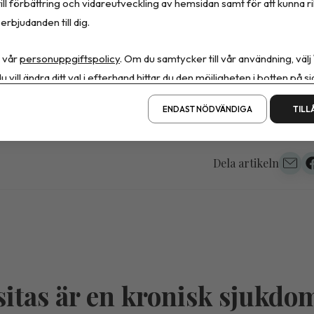
ill förbättring och vidareutveckling av hemsidan samt för att kunna r
erbjudanden till dig.
r ett samarbete mellan vårdföretaget Aleris och Mag-
 vår
personuppgiftspolicy
. Om du samtycker till vår användning, välj
ium vid Sahlgrenska universitetssjukhuset, Göteborg.
u vill ändra ditt val i efterhand hittar du den möjligheten i botten på si
ENDAST NÖDVÄNDIGA
TILL
Dela artikeln
itas är en kronisk sjukdo