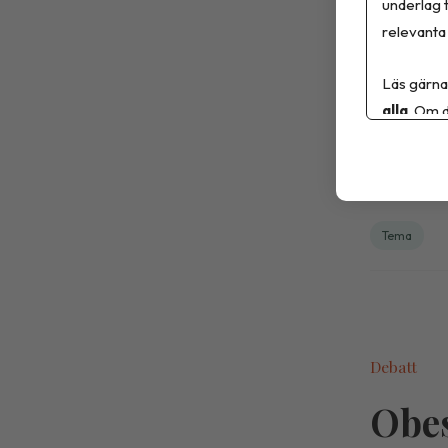
underlag t
Solna.
relevanta 
Studien ä
Läs gärna
laborator
alla
. Om d
Tema
Debatt
Obes