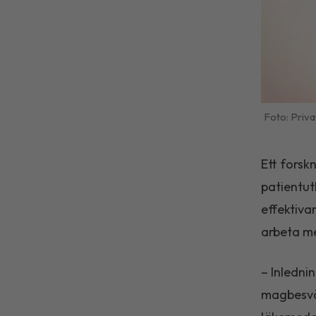
Priva
Ett forskn
patientut
effektiva
arbeta me
– Inledni
magbesvär