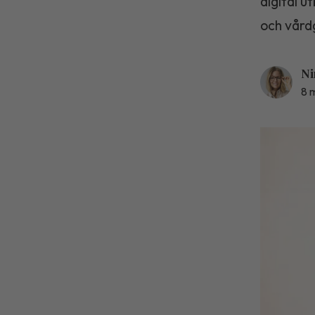
digital u
och vård
Ni
8 