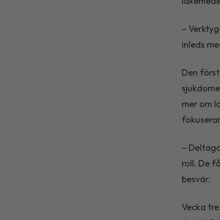
läkemedel
– Verktyg
inleds me
Den först
sjukdome
mer om l
fokusera
– Deltaga
roll. De 
besvär.
Vecka tre