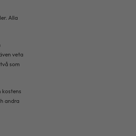
er. Alla
m
även veta
 två som
h kostens
och andra