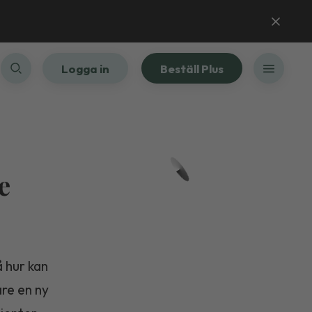
Logga in
Beställ Plus
e
å hur kan
are en ny