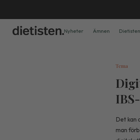
Nyheter
Ämnen
Dietisten
Tema
Digi
IBS
Det kan o
man förbä