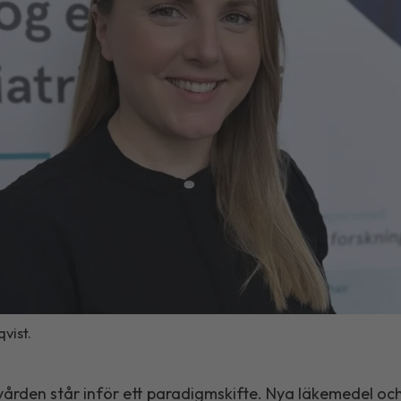
vist.
ården står inför ett paradigmskifte. Nya läkemedel oc