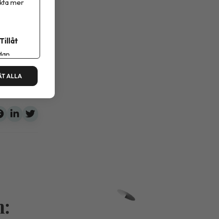
ikta mer
tarm
Tillåt
dan.
ÅT ALLA
m: