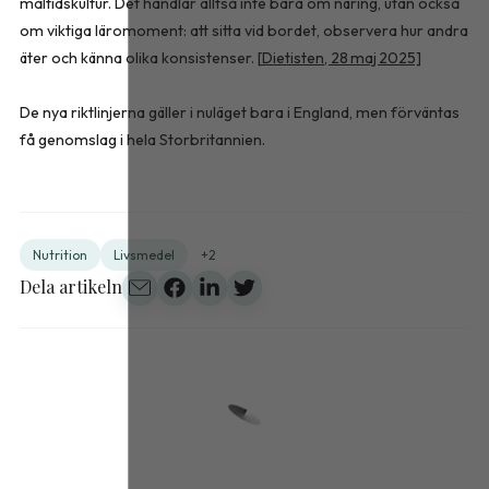
måltidskultur. Det handlar alltså inte bara om näring, utan också
om viktiga läromoment: att sitta vid bordet, observera hur andra
äter och känna olika konsistenser. [
Dietisten, 28 maj 2025]
De nya riktlinjerna gäller i nuläget bara i England, men förväntas
få genomslag i hela Storbritannien.
Nutrition
Livsmedel
+2
Dela artikeln