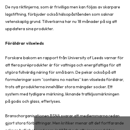
De nya riktlinjerna, som är frivilliga men kan följas av skarpare
lagstiftning, förbjuder också hälsopåståenden som saknar
vetenskaplig grund. Tillverkarna har nu 18 månader på sig att
uppdatera sina produkter.
Föräldrar vilseleds
Forskare bakom en rapport från University of Leeds varnar för
att flera puréprodukter är för vattniga och energifattiga för att
utgöra fullvärdig näring för små barn. De pekar också på att
formuleringar som ”contains no nasties” kan vilseleda föräldrar,
trots att produkterna innehåller stora mängder socker. Ett
system med tydligare märkning, liknande trafikljusmärkningen
på godis och glass, efterlyses.
Branschorganisationen BSNA svarar att medlemmarna redan
gjort stora förbättringar. Men kritiker menar att det fortfarande