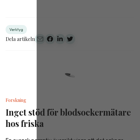
Verktyg
Dela artikeln
Forskning
Inget stöd för blodsockermätare
hos friska