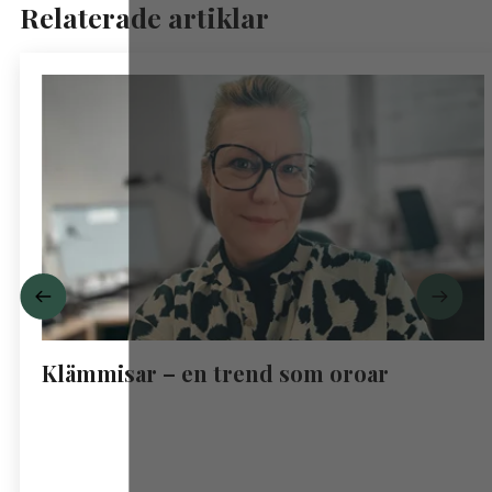
Relaterade artiklar
Klämmisar – en trend som oroar