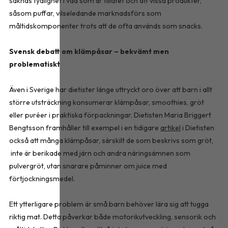
saknas tydlighet i vad som är tillåtet och att vissa produkter,
såsom puffar, vilseledande marknadsförs som
måltidskomponenter trots att de ofta används som snacks.
Svensk debatt om klämpåsar – bekvämt men
problematiskt
Även i Sverige har dietister länge uttryckt oro över att barn i allt
större utsträckning konsumerar klämpåsar, smoothies, gröt
eller puréer i praktiska förpackningar. Dietisten Maria Briggert
Bengtsson framhåller till exempel i en tidigare
artikel
i Dietisten
också att många klämpåsar, särskilt de som beskrivs som gröt,
inte är berikade med järn och andra näringsämnen som
pulvergröt, utan snarare påminner om juice med
förtjockningsmedel.
Ett ytterligare problem är små barn behöver lära sig att tugga
riktig mat. Detta påverkar både motorikutveckling, sensorik och