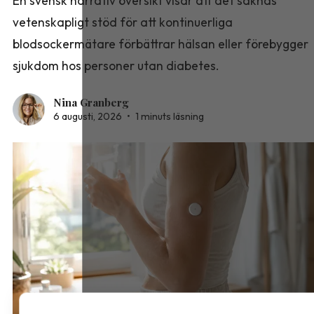
En svensk narrativ översikt visar att det saknas
vetenskapligt stöd för att kontinuerliga
blodsockermätare förbättrar hälsan eller förebygger
sjukdom hos personer utan diabetes.
Nina Granberg
6 augusti, 2026
•
1 minuts läsning