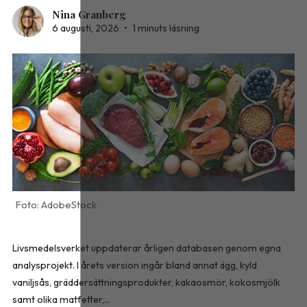
Nina Granberg
6 augusti, 2026
•
1 minuts läsning
AdobeStock
Livsmedelsverket uppdaterar årligen databasen genom egna
analysprojekt. I årets version ingår bland annat ägg, kyld
vaniljsås, gräddersättningsprodukter, kakaosmör, kokosmjölk
samt olika matfetter,...