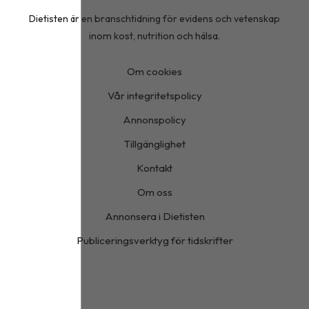
Dietisten är en branschtidning för evidens och vetenskap
inom kost, nutrition och hälsa.
Om cookies
Vår integritetspolicy
Annonspolicy
Tillgänglighet
Kontakt
Om oss
Annonsera i Dietisten
Publiceringsverktyg för tidskrifter