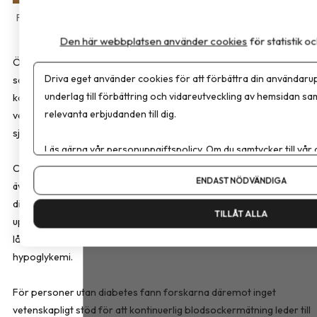
AdobeStock
Den här webbplatsen använder cookies
för statistik 
Översikten som har publicerats i
JAMA Internal Medicine
Driva eget använder cookies för att förbättra din användarup
sammanfattar det aktuella vetenskapliga kunskapsläget om
underlag till förbättring och vidareutveckling av hemsidan sa
kontinuerliga blodsockermätare (CGM). Enligt forskarna saknas
relevanta erbjudanden till dig.
vetenskapligt stöd för att tekniken förbättrar hälsan eller förebygg
sjukdom hos personer utan diabetes.
Läs gärna vår
personuppgiftspolicy
. Om du samtycker till vår
Om du vill ändra ditt val i efterhand hittar du den möjligheten 
CGM utvecklades för personer med typ 1-diabetes och används i d
ENDAST NÖDVÄNDIGA
även av många med typ 2-diabetes. För personer med typ 2-
diabetes kan tekniken underlätta behandlingen, minska behovet av
TILLÅT ALLA
upprepade fingerstick och ge en mindre förbättring av
långtidsblodsockret, särskilt hos personer med ökad risk för
hypoglykemi.
För personer utan diabetes fann forskarna däremot inget
vetenskapligt stöd för att kontinuerlig blodsockermätning leder till