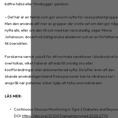
bättre hälsa eller förebygger sjukdom.
– Det här är en teknik som gör enorm nytta för vissa patientgruppe
Men den används allt mer av grupper där vi inte vet om den gör nå
nytta alls, eller om den till och med kan vara skadlig, säger Minna
Johansson, docent vid Sahlgrenska akademin och en av författarn
till översikten.
Forskarna varnar också för att normala variationer i blodsockret k
övertolkas, vilket riskerar att leda till onödig oro eller
kostförändringar utan dokumenterad nytta. De lyfter även att den
ökande användningen bland friska personer kan ta vårdresurser i
anspråk när patienter söker hjälp att tolka sina mätvärden.
LÄS MER:
Continuous Glucose Monitoring in Type 2 Diabetes and Beyon
DOI:
https://doi.org/10.1001/jamainternmed.2026.2772