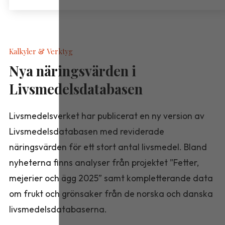
Kalkyler & Verktyg
Nya näringsvärden i
Livsmedelsdatabasen
Livsmedelsverket har publicerat en ny version av
Livsmedelsdatabasen med reviderade
näringsvärden för ett stort antal livsmedel. Bland
nyheterna finns analyser från projektet ”Fetter,
mejerier och ägg 2025” samt kompletterande data
om frukt och grönsaker från de norska och danska
livsmedelsdatabaserna.