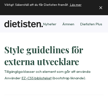
Viktigt: Säkerställ att du får Dietisten framåt.
Läs mer
Nyheter
Ämnen
Dietisten Plus
Style guidelines för
externa utvecklare
Tillgängliga klasser och element som går att använda
Använder
EZ-CSS biblioteket
(bootstrap liknande).