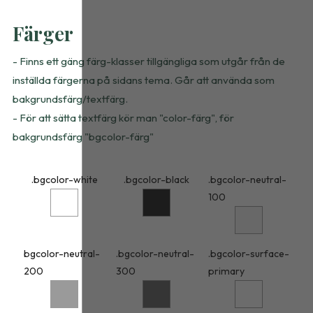
Färger
- Finns ett gäng färg-klasser tillgängliga som utgår från de
inställda färgerna på sidans tema. Går att använda som
bakgrundsfärg/textfärg.
- För att sätta textfärg kör man "color-färg", för
bakgrundsfärg "bgcolor-färg"
.bgcolor-white
.bgcolor-black
.bgcolor-neutral-
100
bgcolor-neutral-
.bgcolor-neutral-
.bgcolor-surface-
200
300
primary