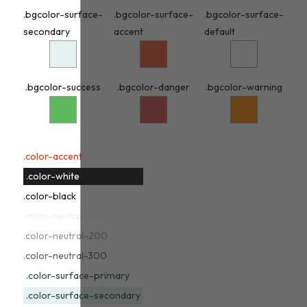
.bgcolor-surface-
.bgcolor-surface-
.bgcolor-surface-
secondary
accent
default
.bgcolor-success
.bgcolor-danger
.bgcolor-warning
.color-accent
.color-white
.color-black
.color-neutral-100
.color-neutral-200
.color-neutral-300
.color-surface-primary
.color-surface-secondary