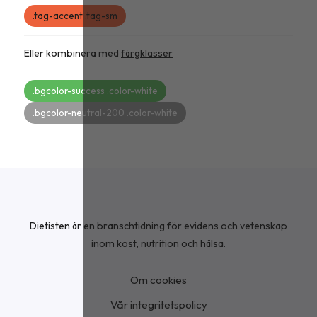
.tag-accent .tag-sm
Eller kombinera med
färgklasser
.bgcolor-success .color-white
.bgcolor-neutral-200 .color-white
Dietisten är en branschtidning för evidens och vetenskap
inom kost, nutrition och hälsa.
Om cookies
Vår integritetspolicy