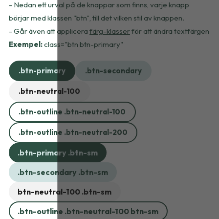
- Nedan ett urval på de knappar som finns, varje knapp
börjar med klassen "btn", till det vilken stil av knappen.
- Går även att applicera
färg-klasser
för att ändra textfärgen
Exempel:
class="btn btn-primary"
.btn-primary
.btn-secondary
.btn-neutral-100
.btn-outline .btn-neutral-100
.btn-outline .btn-neutral-200
.btn-primary .btn-sm
.btn-secondary .btn-sm
btn-neutral-100 .btn-sm
.btn-outline .btn-neutral-100 btn-sm