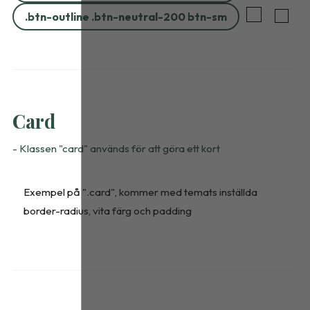
.btn-outline .btn-neutral-200 btn-sm
Card
- Klassen "card" används för att göra ett kort
Exempel på ".card", kommer med temats inställda
border-radius, vita färg och padding