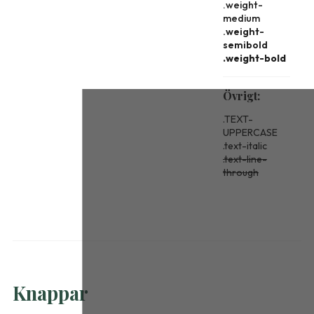
.weight-
medium
.weight-
semibold
.weight-bold
Övrigt:
.TEXT-
UPPERCASE
.text-italic
.text-line-
through
Knappar