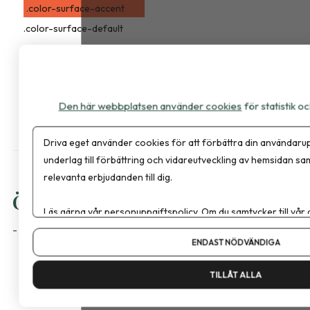
.color-surface-accent
.color-surface-default
.color-success
.color-danger
.color-warning
Den här webbplatsen använder cookies
för statistik 
Driva eget använder cookies för att förbättra din användarup
underlag till förbättring och vidareutveckling av hemsidan sa
relevanta erbjudanden till dig.
Övrigt
Läs gärna vår
personuppgiftspolicy
. Om du samtycker till vår
Om du vill ändra ditt val i efterhand hittar du den möjligheten 
- Lite övriga element
ENDAST NÖDVÄNDIGA
TILLÅT ALLA
Avatar
class="avatar" för att göra avatar, går att kombinera med