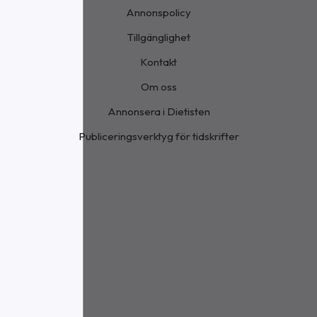
Annonspolicy
Tillgänglighet
Kontakt
Om oss
Annonsera i Dietisten
Publiceringsverktyg för tidskrifter