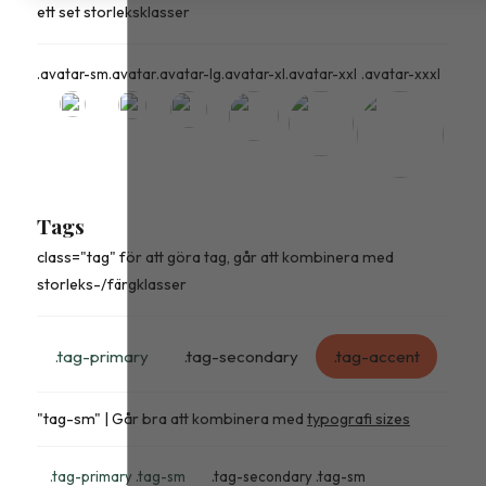
ett set storleksklasser
.avatar-sm
.avatar
.avatar-lg
.avatar-xl
.avatar-xxl
.avatar-xxxl
Tags
class="tag" för att göra tag, går att kombinera med
storleks-/färgklasser
.tag-primary
.tag-secondary
.tag-accent
"tag-sm" | Går bra att kombinera med
typografi sizes
.tag-primary .tag-sm
.tag-secondary .tag-sm