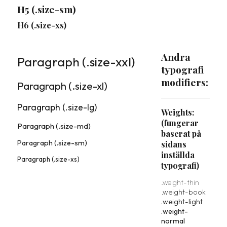
H5 (.size-sm)
H6 (.size-xs)
Andra
Paragraph (.size-xxl)
typografi
modifiers:
Paragraph (.size-xl)
Paragraph (.size-lg)
Weights:
(fungerar
Paragraph (.size-md)
baserat på
Paragraph (.size-sm)
sidans
inställda
Paragraph (.size-xs)
typografi)
.weight-thin
.weight-book
.weight-light
.weight-
normal