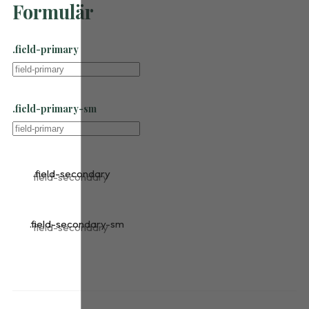
Formulär
.field-primary
.field-primary-sm
.field-secondary
.field-secondary-sm