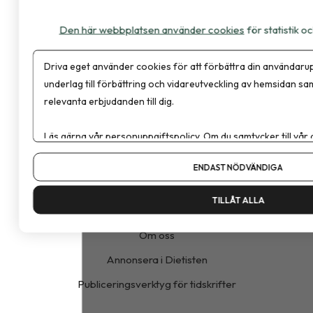
Den här webbplatsen använder cookies
för statistik 
Dietisten är en branschtidning för evidens och vetenskap
Driva eget använder cookies för att förbättra din användarup
inom kost, nutrition och hälsa.
underlag till förbättring och vidareutveckling av hemsidan sa
relevanta erbjudanden till dig.
Om cookies
Läs gärna vår
personuppgiftspolicy
. Om du samtycker till vår
Vår integritetspolicy
Om du vill ändra ditt val i efterhand hittar du den möjligheten 
Annonspolicy
ENDAST NÖDVÄNDIGA
Tillgänglighet
TILLÅT ALLA
Kontakt
Om oss
Annonsera i Dietisten
Publiceringsverktyg för tidskrifter