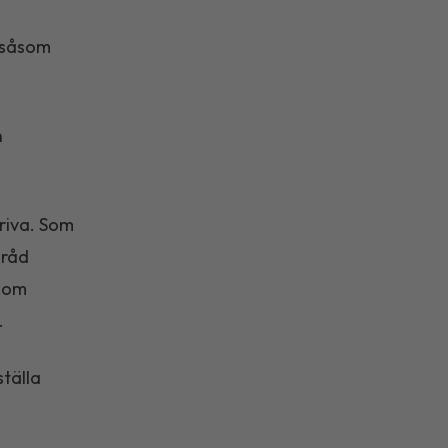
, såsom
n
kriva. Som
 råd
r om
.
tälla