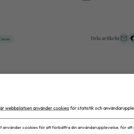
Dela artikeln
Celiaki
t stöd för blodsockermätar
friska
är webbplatsen använder cookies
för statistik och användarupple
t använder cookies för att förbättra din användarupplevelse, för att
 narrativ översikt visar att det saknas vetenskapligt 