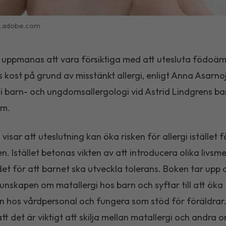
k.adobe.com
 uppmanas att vara försiktiga med att utesluta födoä
s kost på grund av misstänkt allergi, enligt Anna Asarnoj
t i barn- och ungdomsallergologi vid Astrid Lindgrens b
lm.
visar att uteslutning kan öka risken för allergi istället f
n. Istället betonas vikten av att introducera olika livsm
et för att barnet ska utveckla tolerans. Boken tar upp 
unskapen om matallergi hos barn och syftar till att öka
 hos vårdpersonal och fungera som stöd för föräldrar
t det är viktigt att skilja mellan matallergi och andra or