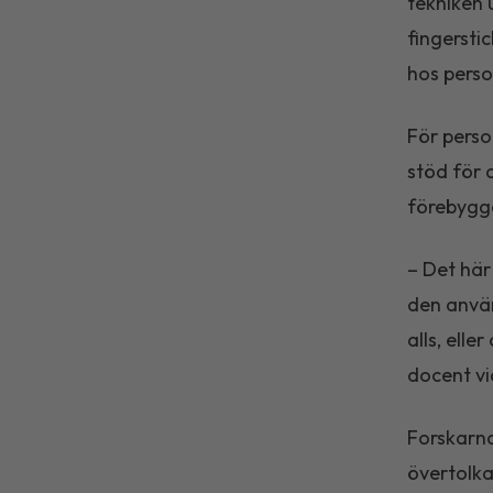
tekniken 
fingersti
hos perso
För perso
stöd för a
förebygg
– Det här
den använ
alls, ell
docent vi
Forskarna
övertolkas