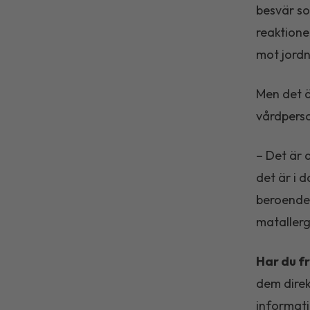
besvär so
reaktioner
mot jordnö
Men det ä
vårdperso
– Det är 
det är i d
beroende 
matallerg
Har du f
dem direk
informati