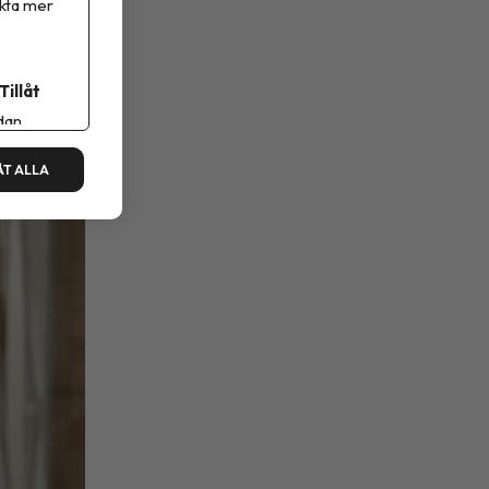
ikta mer
rebygger
Tillåt
dan.
ÅT ALLA