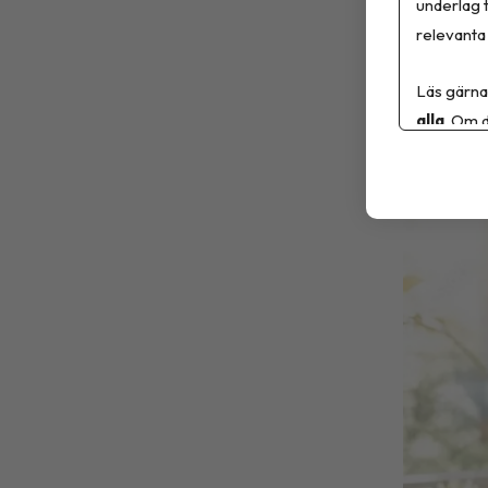
underlag t
att konti
relevanta 
sjukdom 
Läs gärna
alla
. Om d
Ni
6 