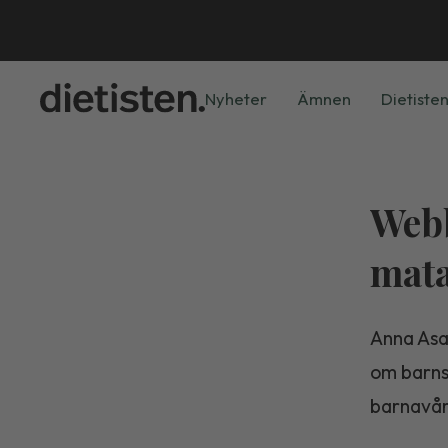
Nyheter
Ämnen
Dietisten
Web
mata
Anna Asar
om barns 
barnavår