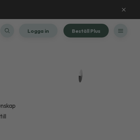
Logga in
Beställ Plus
unskap
ill