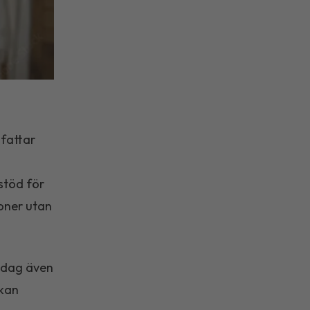
attar
stöd för
soner utan
 dag även
 kan