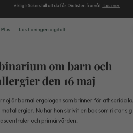
Viktigt: Säkerställ att du får Dietisten framåt.
Läs mer
 Plus
Läs tidningen digitalt
binarium om barn och
llergier den 16 maj
noj är barnallergologen som brinner för att sprida k
matallergier. Nu har hon skrivit en bok som riktar sig t
dscentraler och primärvården.