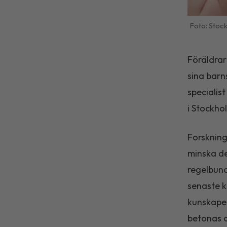
Stoc
Föräldrar
sina barn
specialis
i Stockho
Forskning 
minska de
regelbund
senaste k
kunskapen
betonas at