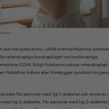
eStock
n som har publicerats i
JAMA Internal Medicine
sammanf
lla vetenskapliga kunskapsläget om kontinuerliga
rmätare (CGM). Enligt forskarna saknas vetenskapligt 
ken förbättrar hälsan eller förebygger sjukdom hos per
klades för personer med typ 1-diabetes och används i
med typ 2-diabetes. För personer med typ 2-diabetes