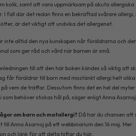
m kolik, samt att vara uppmärksam på akuta allergiska
. I fall där det redan finns en bekräftad svårare allergi
tter, är det viktigt att undvika det allergenet.
r inte alltid den nya kunskapen når föräldrarna och de
nal som ger råd och vård när barnen är små.
anledningen till att den här boken kändes så viktig att s
ag får föräldrar till barn med misstänkt allergi helt olika
på vem de träffar. Dessutom finns det en hel del myte
i som behöver stickas hål på, säger enligt Anna Asarnoj
rågor om barn och matallergi?
Då har du chansen att s
t till Anna Asarnoj på ett webbinarium den 16 maj. Mer
on och länk för att delta hittar du
här
.