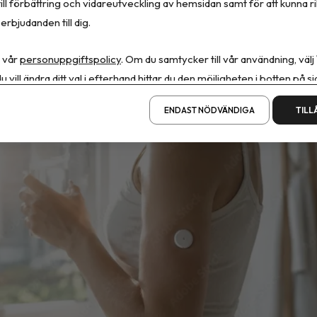
ill förbättring och vidareutveckling av hemsidan samt för att kunna r
nuerliga blodsockermätare förbättrar hälsan eller fö
erbjudanden till dig.
hos personer utan diabetes.
 vår
personuppgiftspolicy
. Om du samtycker till vår användning, välj
u vill ändra ditt val i efterhand hittar du den möjligheten i botten på si
na Granberg
augusti, 2026
•
1 minuts läsning
ENDAST NÖDVÄNDIGA
TILL