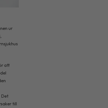
mnen ur
,
arnsjukhus
ör att
edel
den
. Det
saker till