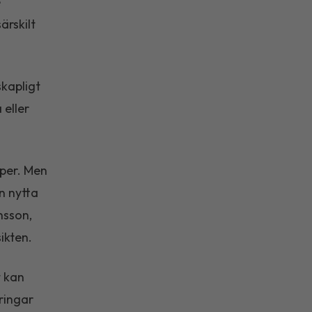
e
ärskilt
kapligt
 eller
pper. Men
n nytta
nsson,
ikten.
t kan
dringar