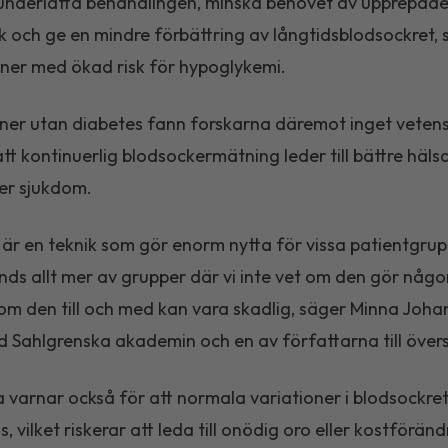
underlätta behandlingen, minska behovet av upprepad
ck och ge en mindre förbättring av långtidsblodsockret, s
ner med ökad risk för hypoglykemi.
ner utan diabetes fann forskarna däremot inget vetens
tt kontinuerlig blodsockermätning leder till bättre hälsa
er sjukdom.
 är en teknik som gör enorm nytta för vissa patientgru
ds allt mer av grupper där vi inte vet om den gör någo
er om den till och med kan vara skadlig, säger Minna Joha
d Sahlgrenska akademin och en av författarna till övers
 varnar också för att normala variationer i blodsockre
, vilket riskerar att leda till onödig oro eller kostförän