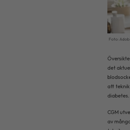
Adob
Översikte
det aktue
blodsocke
att tekni
diabetes.
CGM utvec
av många 