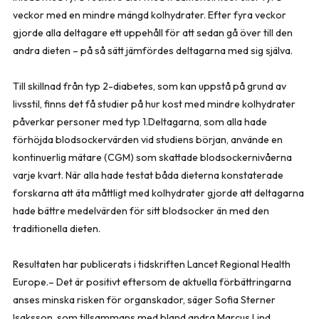
veckor med en mindre mängd kolhydrater. Efter fyra veckor
gjorde alla deltagare ett uppehåll för att sedan gå över till den
andra dieten – på så sätt jämfördes deltagarna med sig själva.
Till skillnad från typ 2-diabetes, som kan uppstå på grund av
livsstil, finns det få studier på hur kost med mindre kolhydrater
påverkar personer med typ 1.Deltagarna, som alla hade
förhöjda blodsockervärden vid studiens början, använde en
kontinuerlig mätare (CGM) som skattade blodsockernivåerna
varje kvart. När alla hade testat båda dieterna konstaterade
forskarna att äta måttligt med kolhydrater gjorde att deltagarna
hade bättre medelvärden för sitt blodsocker än med den
traditionella dieten.
Resultaten har publicerats i tidskriften Lancet Regional Health
Europe.– Det är positivt eftersom de aktuella förbättringarna
anses minska risken för organskador, säger Sofia Sterner
Isaksson, som tillsammans med bland andra Marcus Lind,