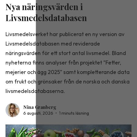
Nya näringsvärden i
Livsmedelsdatabasen
Livsmedelsverket har publicerat en ny version av
Livsmedelsdatabasen med reviderade
näringsvärden för ett stort antal livsmedel. Bland
nyheterna finns analyser från projektet ”Fetter,
mejerier och ägg 2025” samt kompletterande data
om frukt och grönsaker från de norska och danska
livsmedelsdatabaserna.
Nina Granberg
6 augusti, 2026
•
1 minuts läsning