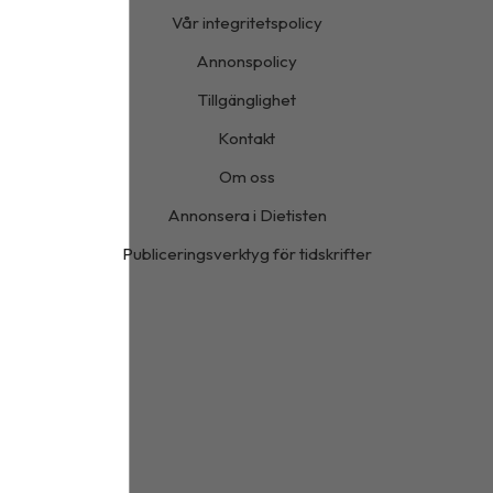
Vår integritetspolicy
Annonspolicy
Tillgänglighet
Kontakt
Om oss
Annonsera i Dietisten
Publiceringsverktyg för tidskrifter