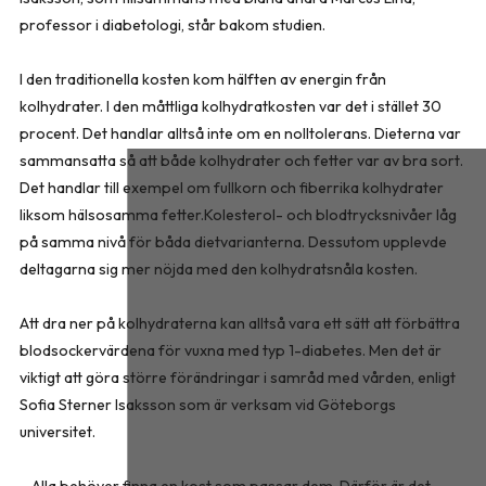
professor i diabetologi, står bakom studien.
I den traditionella kosten kom hälften av energin från
kolhydrater. I den måttliga kolhydratkosten var det i stället 30
procent. Det handlar alltså inte om en nolltolerans. Dieterna var
sammansatta så att både kolhydrater och fetter var av bra sort.
Det handlar till exempel om fullkorn och fiberrika kolhydrater
liksom hälsosamma fetter.Kolesterol- och blodtrycksnivåer låg
på samma nivå för båda dietvarianterna. Dessutom upplevde
deltagarna sig mer nöjda med den kolhydratsnåla kosten.
Att dra ner på kolhydraterna kan alltså vara ett sätt att förbättra
blodsockervärdena för vuxna med typ 1-diabetes. Men det är
viktigt att göra större förändringar i samråd med vården, enligt
Sofia Sterner Isaksson som är verksam vid Göteborgs
universitet.
– Alla behöver finna en kost som passar dem. Därför är det