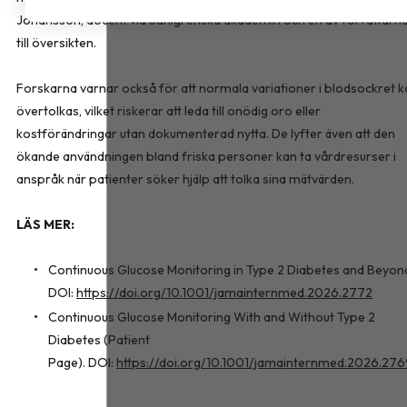
Johansson, docent vid Sahlgrenska akademin och en av författarn
till översikten.
Forskarna varnar också för att normala variationer i blodsockret k
övertolkas, vilket riskerar att leda till onödig oro eller
kostförändringar utan dokumenterad nytta. De lyfter även att den
ökande användningen bland friska personer kan ta vårdresurser i
anspråk när patienter söker hjälp att tolka sina mätvärden.
LÄS MER:
Continuous Glucose Monitoring in Type 2 Diabetes and Beyon
DOI:
https://doi.org/10.1001/jamainternmed.2026.2772
Continuous Glucose Monitoring With and Without Type 2
Diabetes (Patient
Page). DOI:
https://doi.org/10.1001/jamainternmed.2026.27