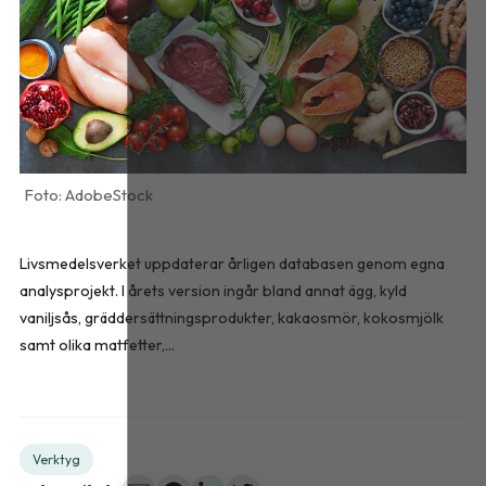
AdobeStock
Livsmedelsverket uppdaterar årligen databasen genom egna
analysprojekt. I årets version ingår bland annat ägg, kyld
vaniljsås, gräddersättningsprodukter, kakaosmör, kokosmjölk
samt olika matfetter,...
Verktyg