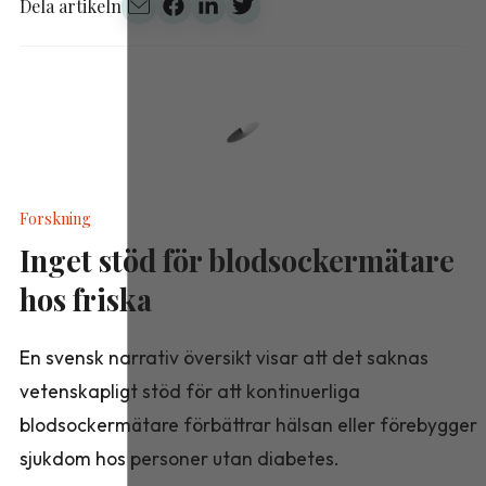
Dela artikeln
Forskning
Inget stöd för blodsockermätare
hos friska
En svensk narrativ översikt visar att det saknas
vetenskapligt stöd för att kontinuerliga
blodsockermätare förbättrar hälsan eller förebygger
sjukdom hos personer utan diabetes.