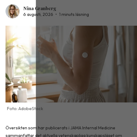
Nina Granberg
6 augusti, 2026
•
1 minuts läsning
AdobeStock
Översikten som har publicerats i
JAMA Internal Medicine
sammanfattar det aktuella vetenskapliga kunskapsläget om