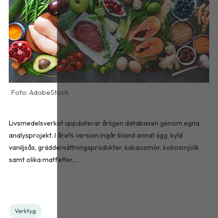
AdobeStock
Livsmedelsverket uppdaterar årligen databasen genom egna
analysprojekt. I årets version ingår bland annat ägg, kyld
vaniljsås, gräddersättningsprodukter, kakaosmör, kokosmjölk
samt olika matfetter,...
Verktyg