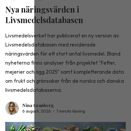
Nya näringsvärden i
Livsmedelsdatabasen
Livsmedelsverket har publicerat en ny version av
Livsmedelsdatabasen med reviderade
näringsvärden för ett stort antal livsmedel. Bland
nyheterna finns analyser från projektet ”Fetter,
mejerier och ägg 2025” samt kompletterande data
om frukt och grönsaker från de norska och danska
livsmedelsdatabaserna.
Nina Granberg
6 augusti, 2026
•
1 minuts läsning