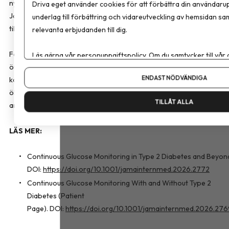
nytta alls, eller om den till och med kan vara skadlig, säger Minna
Driva eget använder cookies för att förbättra din användarup
Johansson, docent vid Sahlgrenska akademin och en av författarn
underlag till förbättring och vidareutveckling av hemsidan sa
till översikten.
relevanta erbjudanden till dig.
Forskarna varnar också för att normala variationer i blodsockret k
Läs gärna vår
personuppgiftspolicy
. Om du samtycker till vår
övertolkas, vilket riskerar att leda till onödig oro eller
Om du vill ändra ditt val i efterhand hittar du den möjligheten 
ENDAST NÖDVÄNDIGA
kostförändringar utan dokumenterad nytta. De lyfter även att den
ökande användningen bland friska personer kan ta vårdresurser i
TILLÅT ALLA
anspråk när patienter söker hjälp att tolka sina mätvärden.
LÄS MER:
Continuous Glucose Monitoring in Type 2 Diabetes and Beyon
DOI:
https://doi.org/10.1001/jamainternmed.2026.2772
Continuous Glucose Monitoring With and Without Type 2
Diabetes (Patient
Page). DOI:
https://doi.org/10.1001/jamainternmed.2026.27