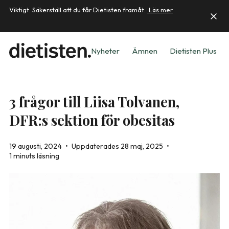
Viktigt: Säkerställ att du får Dietisten framåt.
Läs mer
Nyheter
Ämnen
Dietisten Plus
3 frågor till Liisa Tolvanen,
DFR:s sektion för obesitas
19 augusti, 2024
•
Uppdaterades 28 maj, 2025
•
1 minuts läsning