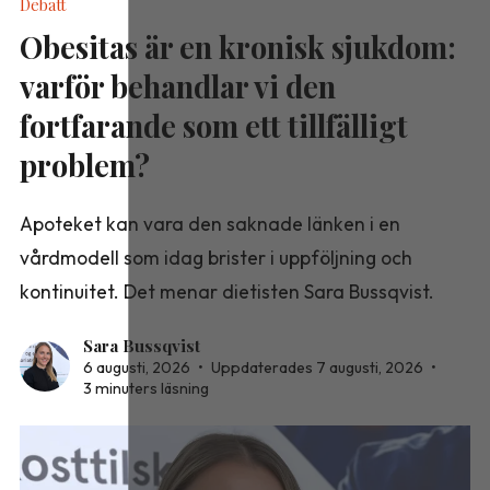
Debatt
Obesitas är en kronisk sjukdom:
varför behandlar vi den
fortfarande som ett tillfälligt
problem?
Apoteket kan vara den saknade länken i en
vårdmodell som idag brister i uppföljning och
kontinuitet. Det menar dietisten Sara Bussqvist.
Sara Bussqvist
6 augusti, 2026
•
Uppdaterades 7 augusti, 2026
•
3 minuters läsning