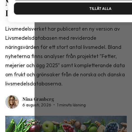
Nya näringsvärden i
TILLÅT ALLA
Livsmedelsdatabasen
Livsmedelsverket har publicerat en ny version av
Livsmedelsdatabasen med reviderade
näringsvärden för ett stort antal livsmedel. Bland
nyheterna finns analyser från projektet ”Fetter,
mejerier och ägg 2025” samt kompletterande data
om frukt och grönsaker från de norska och danska
livsmedelsdatabaserna.
Nina Granberg
6 augusti, 2026
•
1 minuts läsning