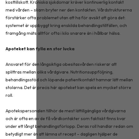
kosttillskott. Kroniska sjukdomar kräver kontinuerlig kontakt
med vården – skam bryter ner den kontakten. Vårdstrukturerna
förstärker ofta problemet utan att ha för avsikt att göra det:
systemet är uppbyggt kring enskilda behandlingstillfällen, och
framgång mäts alltför ofta i kilo snarare än i hållbar hälsa.
Apoteket kan fylla en stor lucka
Ansvaret för den långsiktiga obesitasvården riskerar att
splittras mellan olika vårdgivare. Nutritionsuppföljning,
behandlingsstöd och löpande patientkontakt hamnar lätt mellan
stolarna. Det är precis här apoteket kan spela en mycket större
roll.
Apotekspersonalen tillhör de mest lättillgängliga vårdgivarna
och är ofta en av de få vårdkontakter som faktiskt finns kvar
under ett långt behandlingsförlopp. Deras roll handlar redan om
betydligt mer än att lämna ut recept – dagligen hjälper de