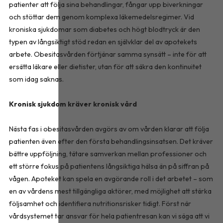
patienter att följa sina behandlingar, fångar upp biverkningar
och stöttar dem genom komplexa läkemedelsregimer. Vid
kroniska sjukdomar som diabetes och högt blodtryck är den
typen av långsiktigt stöd redan en självklar del av apotekets
arbete. Obesitasvården förtjänar samma synsätt – inte för att
ersätta läkare eller dietister, utan för att säkra den kontinuitet
som idag saknas.
Kronisk sjukdom kräver kronisk vård
Nästa fas i obesitasvården avgörs av om vården klarar att följa
patienten även efter den första behandlingsinsatsen. Det kräver
bättre uppföljning, tätare samverkan mellan professioner och
ett större fokus på patientens långsiktiga hälsa än på siffran på
vågen. Apoteket kan spela en avgörande roll i det arbetet – som
en av vårdens mest tillgängliga aktörer, med möjlighet att stärka
följsamhet och identifiera nutritionsrisker tidigt. Först när
vårdsystemet tar ansvar för hela patientresan kan vi säga att vi