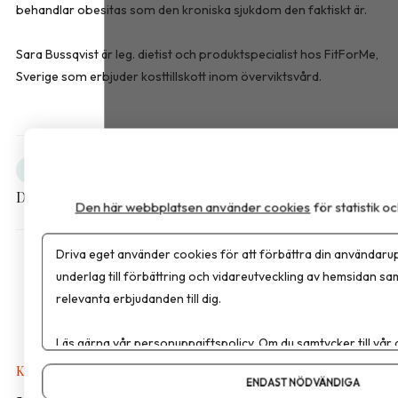
behandlar obesitas som den kroniska sjukdom den faktiskt är.
Sara Bussqvist är leg. dietist och produktspecialist hos FitForMe,
Sverige som erbjuder kosttillskott inom överviktsvård.
Obesitas
Debatt
Dela artikeln
Den här webbplatsen använder cookies
för statistik 
Driva eget använder cookies för att förbättra din användarup
underlag till förbättring och vidareutveckling av hemsidan sa
relevanta erbjudanden till dig.
Läs gärna vår
personuppgiftspolicy
. Om du samtycker till vår
Om du vill ändra ditt val i efterhand hittar du den möjligheten 
Kalkyler & Verktyg
ENDAST NÖDVÄNDIGA