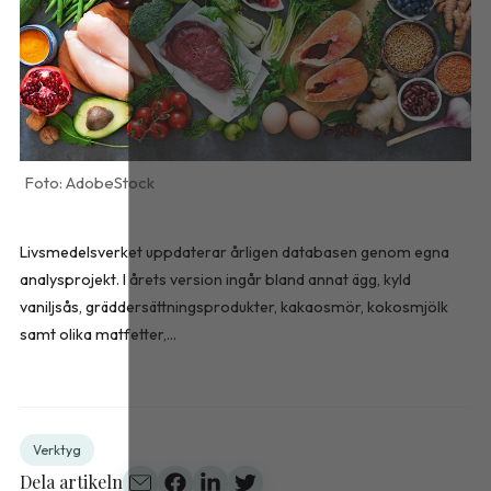
AdobeStock
Livsmedelsverket uppdaterar årligen databasen genom egna
analysprojekt. I årets version ingår bland annat ägg, kyld
vaniljsås, gräddersättningsprodukter, kakaosmör, kokosmjölk
samt olika matfetter,...
Verktyg
Dela artikeln