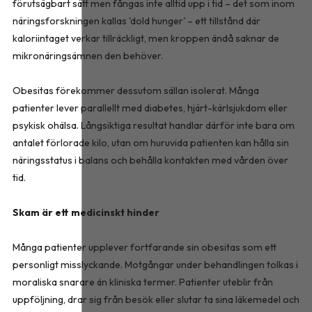
förutsägbart sätt men fångas inte alltid upp i tid – det som inom
näringsforskningen kallas 'dold hunger' – ett tillstånd där
kaloriintaget verkar tillräckligt, men kroppen ändå saknar de
mikronäringsämnen den behöver.
Obesitas förekommer dessutom sällan isolerat. Många
patienter lever parallellt med diabetes, hjärt-kärlsjukdom eller
psykisk ohälsa. Långsiktiga resultat handlar därför inte bara om
antalet förlorade kilo, utan om huruvida patienten kan hålla sin
näringsstatus i balans och behålla kontakten med vården över
tid.
Skam är ett medicinskt hinder
Många patienter upplever fortfarande sin obesitas som ett
personligt misslyckande. Motgångar under behandlingen tolkas i
moraliska snarare än kliniska termer. Patienter uteblir från
uppföljning, drar sig från besök eller slutar ta sina läkemedel och