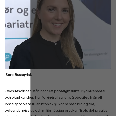
Sara Bussqvist.
Obesitasvården står inför ett paradigmskifte. Nya läkemedel
och ökad kunskap har förändrat synen på obesitas från ett
livsstilsproblem till en kronisk sjukdom med biologiska,
beteendemässiga och miljömässiga orsaker. Trots det präglas