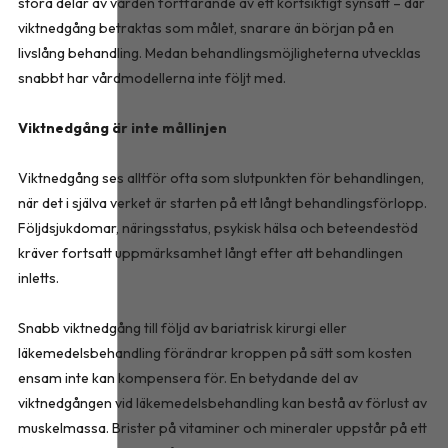
stora delar av vården fortfarande av ett kortsiktigt synsätt – där
viktnedgång betraktas som målet, snarare än början på en
livslång behandling. Medan behandlingsmöjligheterna utvecklas
snabbt har vårdmodellerna inte följt med.
Viktnedgång är inte mållinjen
Viktnedgång ses alltför ofta som slutpunkten för behandlingen,
när det i själva verket är starten på ett långt behandlingsförlopp.
Följdsjukdomar, näringsstatus, psykisk hälsa och beteendestöd
kräver fortsatt uppmärksamhet långt efter att behandlingen
inletts.
Snabb viktnedgång till följd av bariatrisk kirurgi eller
läkemedelsbehandling förändrar kroppen på sätt som kosten
ensam inte kan kompensera för. En betydande del av
viktnedgången vid läkemedelsbehandling kan bestå av förlust av
muskelmassa. Brister på vitaminer och mineraler uppstår på ett