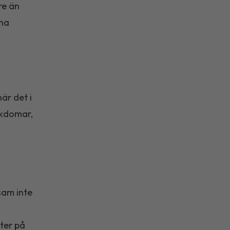
re än
rna
är det i
ukdomar,
sam inte
ter på