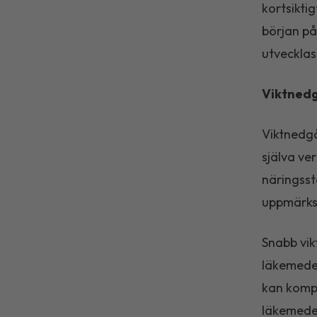
kortsikti
början på
utvecklas
Viktnedg
Viktnedgå
själva ve
näringsst
uppmärksa
Snabb vikt
läkemedel
kan kompe
läkemedel