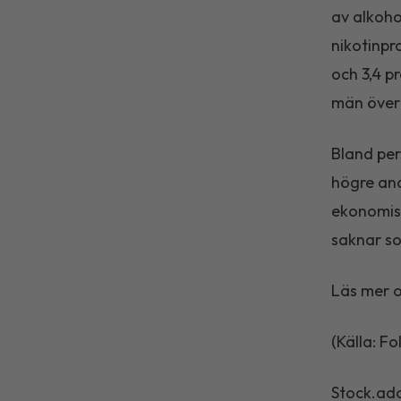
av alkoho
nikotinpr
och 3,4 p
män över
Bland per
högre and
ekonomisk
saknar so
Läs mer 
(Källa: F
Stock.ad