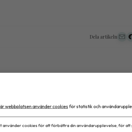
Dela artikeln
itas är en kronisk sjukdo
ör behandlar vi den fortfa
är webbplatsen använder cookies
för statistik och användarupple
ett tillfälligt problem?
t använder cookies för att förbättra din användarupplevelse, för att