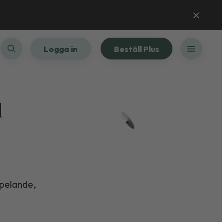
Logga in
Beställ Plus
d
 spelande,