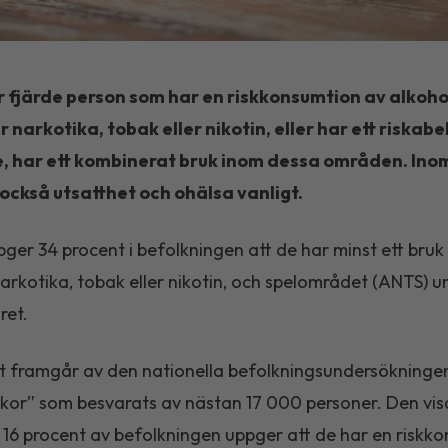
r fjärde person som har en riskkonsumtion av alkoho
narkotika, tobak eller nikotin, eller har ett riskabe
, har ett kombinerat bruk inom dessa områden. In
också utsatthet och ohälsa vanligt.
pger 34 procent i befolkningen att de har minst ett bruk
narkotika, tobak eller nikotin, och spelområdet (ANTS) u
ret.
t framgår av den nationella befolkningsundersökninge
illkor” som besvarats av nästan 17 000 personer. Den vis
 16 procent av befolkningen uppger att de har en riskk