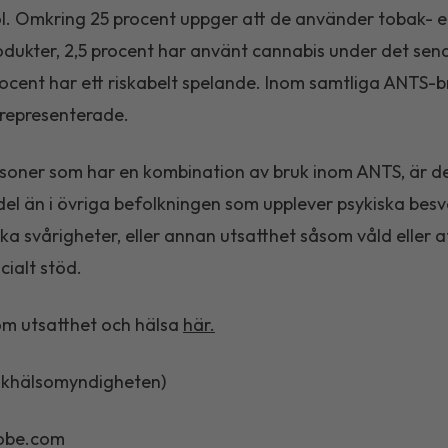
l. Omkring 25 procent uppger att de använder tobak- el
odukter, 2,5 procent har använt cannabis under det sen
rocent har ett riskabelt spelande. Inom samtliga ANTS-b
representerade.
soner som har en kombination av bruk inom ANTS, är d
el än i övriga befolkningen som upplever psykiska besv
a svårigheter, eller annan utsatthet såsom våld eller 
cialt stöd.
om utsatthet och hälsa
här.
olkhälsomyndigheten)
obe.com