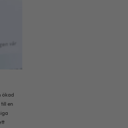
h ökad
ill en
siga
ett