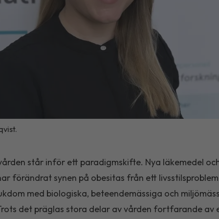
vist.
ården står inför ett paradigmskifte. Nya läkemedel oc
ar förändrat synen på obesitas från ett livsstilsproblem t
jukdom med biologiska, beteendemässiga och miljömäs
Trots det präglas stora delar av vården fortfarande av 