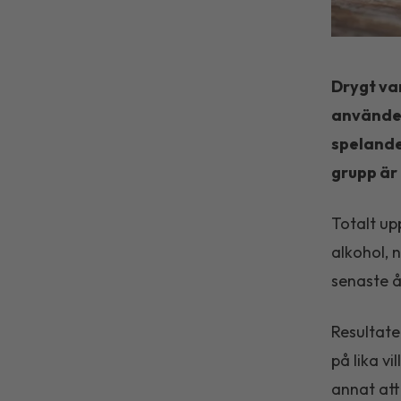
Drygt va
använder 
spelande
grupp är 
Totalt up
alkohol, 
senaste å
Resultate
på lika v
annat att