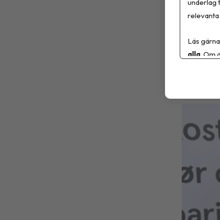
underlag t
Apoteket
relevanta 
i uppfölj
Läs gärna
alla
. Om d
Sa
6 