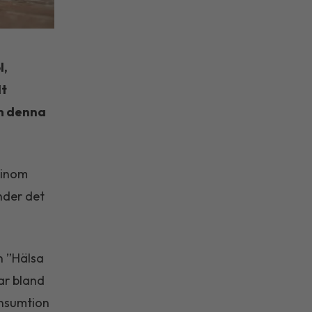
l,
lt
om denna
 inom
nder det
n ”Hälsa
ar bland
onsumtion