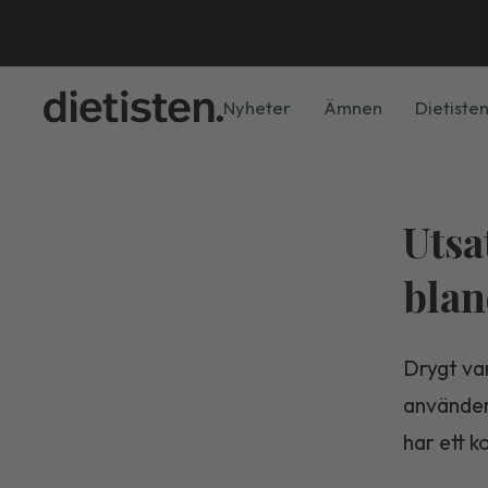
Nyheter
Ämnen
Dietisten
Utsa
bla
Drygt var
använder 
har ett 