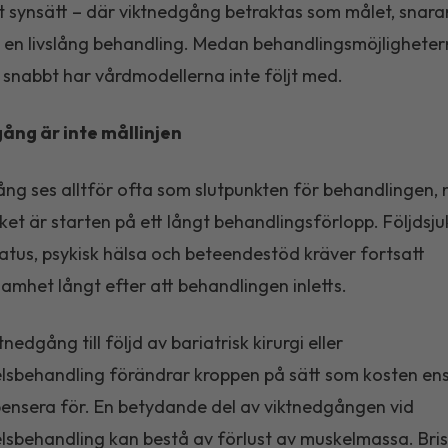
gt synsätt – där viktnedgång betraktas som målet, snara
 en livslång behandling. Medan behandlingsmöjlighete
 snabbt har vårdmodellerna inte följt med.
ång är inte mållinjen
ng ses alltför ofta som slutpunkten för behandlingen, n
rket är starten på ett långt behandlingsförlopp. Följdsj
atus, psykisk hälsa och beteendestöd kräver fortsatt
mhet långt efter att behandlingen inletts.
nedgång till följd av bariatrisk kirurgi eller
sbehandling förändrar kroppen på sätt som kosten en
nsera för. En betydande del av viktnedgången vid
sbehandling kan bestå av förlust av muskelmassa. Bris