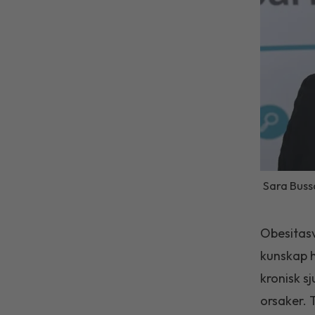
Sara Bussq
Obesitasv
kunskap h
kronisk s
orsaker. 