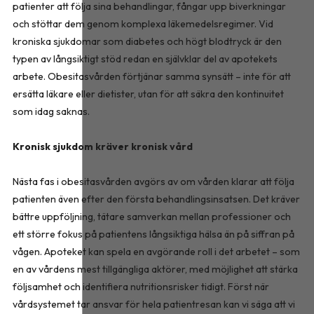
patienter att följa sina behandlingar, fångar upp biverkningar
och stöttar dem genom komplexa läkemedelsregimer. Vid
kroniska sjukdomar som diabetes och högt blodtryck är den
typen av långsiktigt stöd redan en självklar del av apotekets
arbete. Obesitasvården förtjänar samma synsätt – inte för att
ersätta läkare eller dietister, utan för att säkra den kontinuitet
som idag saknas.
Kronisk sjukdom kräver kronisk vård
Nästa fas i obesitasvården avgörs av om vården klarar att följa
patienten även efter den första behandlingsinsatsen. Det kräver
bättre uppföljning, tätare samverkan mellan professioner och
ett större fokus på patientens långsiktiga hälsa än på siffran på
vågen. Apoteket kan spela en avgörande roll i det arbetet – som
en av vårdens mest tillgängliga aktörer, med möjlighet att stärka
följsamhet och identifiera nutritionsrisker tidigt. Först när
vårdsystemet tar ansvar för hela patientresan kan vi säga att vi