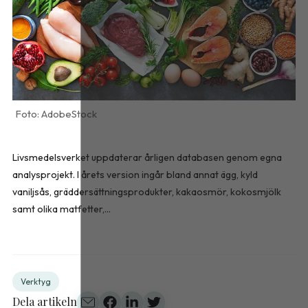
AdobeStock
Livsmedelsverket uppdaterar årligen databasen genom egna
analysprojekt. I årets version ingår bland annat ägg, kyld
vaniljsås, gräddersättningsprodukter, kakaosmör, kokosmjölk
samt olika matfetter,...
Verktyg
Dela artikeln