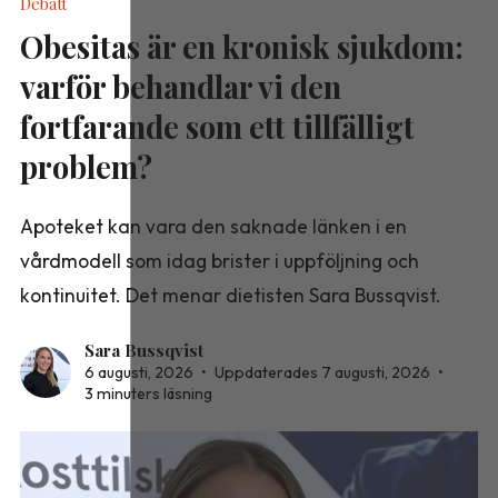
Debatt
Obesitas är en kronisk sjukdom:
varför behandlar vi den
fortfarande som ett tillfälligt
problem?
Apoteket kan vara den saknade länken i en
vårdmodell som idag brister i uppföljning och
kontinuitet. Det menar dietisten Sara Bussqvist.
Sara Bussqvist
6 augusti, 2026
•
Uppdaterades 7 augusti, 2026
•
3 minuters läsning