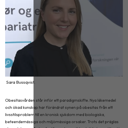
Sara Bussqvist.
Obesitasvården står inför ett paradigmskifte. Nya läkemedel
och ökad kunskap har förändrat synen på obesitas från ett
livsstilsproblem till en kronisk sjukdom med biologiska,
beteendemässiga och miljömässiga orsaker. Trots det präglas