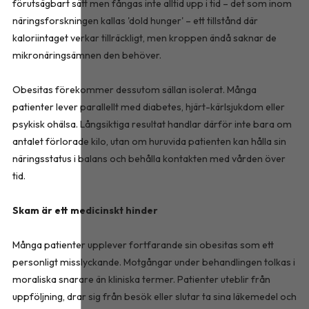
förutsägbart sätt men fångas inte alltid upp i tid – det som inom
näringsforskningen kallas 'dold hunger' – ett tillstånd där
kaloriintaget verkar tillräckligt, men kroppen ändå saknar de
mikronäringsämnen den behöver.
Obesitas förekommer dessutom sällan isolerat. Många
patienter lever parallellt med diabetes, hjärt-kärlsjukdom eller
psykisk ohälsa. Långsiktiga resultat handlar därför inte bara om
antalet förlorade kilo, utan om huruvida patienten kan hålla sin
näringsstatus i balans och behålla kontakten med vården över
tid.
Skam är ett medicinskt hinder
Många patienter upplever fortfarande sin obesitas som ett
personligt misslyckande. Motgångar under behandlingen tolkas i
moraliska snarare än kliniska termer. Patienter uteblir från
uppföljning, drar sig från besök eller slutar ta sina läkemedel och