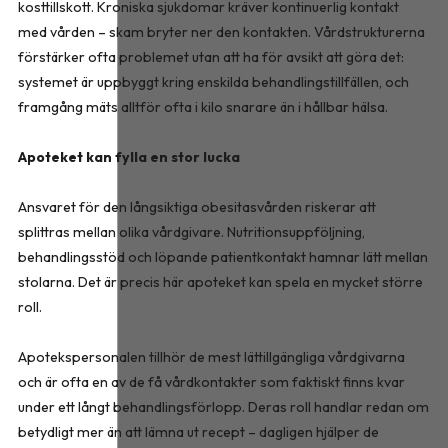
kosttillskott. Kroniska sjukdomar kräver kontinuerlig kontakt
med vården – skam bryter ner den kontakten. Vårdstrukturerna
förstärker ofta problemet utan att ha för avsikt att göra det:
systemet är uppbyggt kring enskilda behandlingstillfällen, och
framgång mäts alltför ofta i kilo snarare än i hållbar hälsa.
Apoteket kan fylla en stor lucka
Ansvaret för den långsiktiga obesitasvården riskerar att
splittras mellan olika vårdgivare. Nutritionsuppföljning,
behandlingsstöd och löpande patientkontakt hamnar lätt mellan
stolarna. Det är precis här apoteket kan spela en mycket större
roll.
Apotekspersonalen tillhör de mest lättillgängliga vårdgivarna
och är ofta en av de få vårdkontakter som faktiskt finns kvar
under ett långt behandlingsförlopp. Deras roll handlar redan om
betydligt mer än att lämna ut recept – dagligen hjälper de