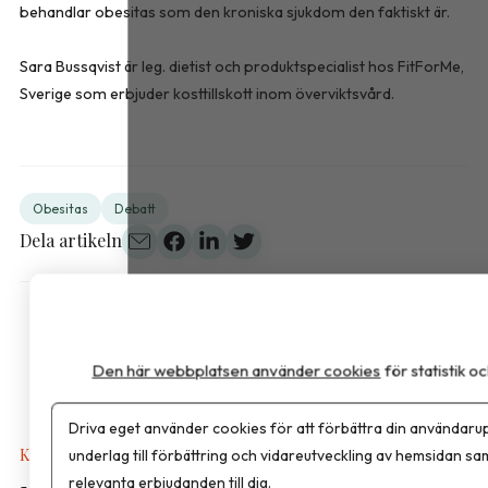
behandlar obesitas som den kroniska sjukdom den faktiskt är.
Sara Bussqvist är leg. dietist och produktspecialist hos FitForMe,
Sverige som erbjuder kosttillskott inom överviktsvård.
Obesitas
Debatt
Dela artikeln
Den här webbplatsen använder cookies
för statistik 
Driva eget använder cookies för att förbättra din användarup
Kalkyler & Verktyg
underlag till förbättring och vidareutveckling av hemsidan sa
relevanta erbjudanden till dig.