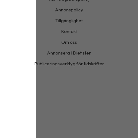
Annonspolicy
Tillgänglighet
Kontakt
Om oss
Annonsera i Dietisten
Publiceringsverktyg för tidskrifter