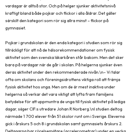
vardagar är alltså stor. Och på helger sjunker aktivitetsnivå
kraftigt bland både pojkar och flickor i alla åldrar. Det gäller
särskilt den kategori som rör sig allra minst – flickor på
gymnasiet.
Pojkar i grundskolan är den enda kategori i studien som rör sig
tillräckligt för att nå de hälsorekommendationer om fysisk
aktivitet som den svenska läkarkåren står bakom. Men det sker
bara på vardagar när de går i skolan. På helgerna sjunker även
deras aktivitet under den rekommenderade nivån.\n– Vi talar
ofta om skolans och föreningsidrottens viktiga roll att främja
fysisk aktivitet hos unga. Men om de är mest inaktiva under
helgerna så verkar det vara viktigt att lyfta fram familjens
betydelse för att uppmuntra de unga till fysisk aktivitet på lediga
dagar, säger CIF:s utredare Johan R Norberg.\nI studien deltog
närmade 1 700 elever från 51 skolor runt om i Sverige. Eleverna
gick i årskurs 5 och 8 i grundskolan samt gymnasiets årskurs 2.
Deltagarna bar rörelsemätare (accelerometrar) under en vecka.