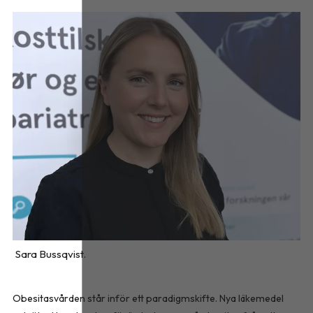
Sara Bussqvist.
Obesitasvården står inför ett paradigmskifte. Nya läkemedel