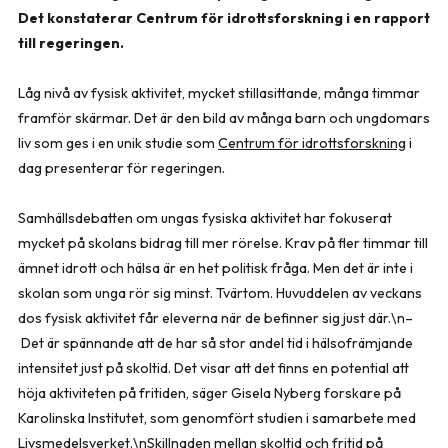
Det konstaterar Centrum för idrottsforskning i en rapport
till regeringen.
Låg nivå av fysisk aktivitet, mycket stillasittande, många timmar
framför skärmar. Det är den bild av många barn och ungdomars
liv som ges i en unik studie som
Centrum för idrottsforskning
i
dag presenterar för regeringen.
Samhällsdebatten om ungas fysiska aktivitet har fokuserat
mycket på skolans bidrag till mer rörelse. Krav på fler timmar till
ämnet idrott och hälsa är en het politisk fråga. Men det är inte i
skolan som unga rör sig minst. Tvärtom. Huvuddelen av veckans
dos fysisk aktivitet får eleverna när de befinner sig just där.\n–
Det är spännande att de har så stor andel tid i hälsofrämjande
intensitet just på skoltid. Det visar att det finns en potential att
höja aktiviteten på fritiden, säger Gisela Nyberg forskare på
Karolinska Institutet, som genomfört studien i samarbete med
Livsmedelsverket.\nSkillnaden mellan skoltid och fritid på