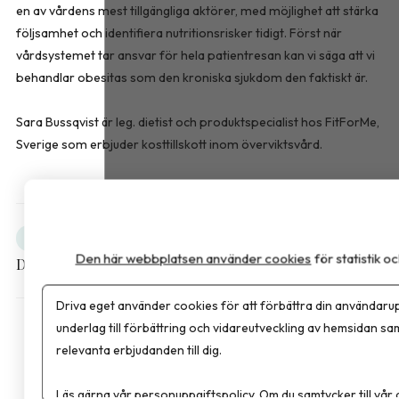
en av vårdens mest tillgängliga aktörer, med möjlighet att stärka
följsamhet och identifiera nutritionsrisker tidigt. Först när
vårdsystemet tar ansvar för hela patientresan kan vi säga att vi
behandlar obesitas som den kroniska sjukdom den faktiskt är.
Sara Bussqvist är leg. dietist och produktspecialist hos FitForMe,
Sverige som erbjuder kosttillskott inom överviktsvård.
Obesitas
Debatt
Den här webbplatsen använder cookies
för statistik 
Dela artikeln
Driva eget använder cookies för att förbättra din användarup
underlag till förbättring och vidareutveckling av hemsidan sa
relevanta erbjudanden till dig.
Läs gärna vår
personuppgiftspolicy
. Om du samtycker till vår