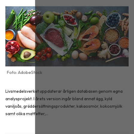
AdobeStock
Livsmedelsverket uppdaterar årligen databasen genom egna
analysprojekt. I årets version ingår bland annat ägg, kyld
vaniljsås, gräddersättningsprodukter, kakaosmör, kokosmjölk
samt olika matfetter,...