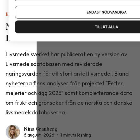
Om du vill ändra ditt val i efterhand hittar du den möjligheten 
ENDAST NÖDVÄNDIGA
Kalkyler & Verktyg
Nya näringsvärden i
TILLÅT ALLA
Livsmedelsdatabasen
Livsmedelsverket har publicerat en ny version av
Livsmedelsdatabasen med reviderade
näringsvärden för ett stort antal livsmedel. Bland
nyheterna finns analyser från projektet ”Fetter,
mejerier och ägg 2025” samt kompletterande data
om frukt och grönsaker från de norska och danska
livsmedelsdatabaserna.
Nina Granberg
6 augusti, 2026
•
1 minuts läsning