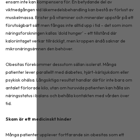
ensam inte kan kompensera för. En betydande del av
viktnedgången vid läkemedelsbehandling kan bestå av förlust av
muskelmassa. Brister på vitaminer och mineraler uppstår på ett
förutsägbart sätt men fångas inte alltid upp i tid – det som inom
näringsforskningen kallas 'dold hunger' – ett tillstånd där
kaloriintaget verkar tillräckligt, men kroppen ändå saknar de
mikronäringsämnen den behöver.
Obesitas förekommer dessutom sällan isolerat. Många
patienter lever parallellt med diabetes, hjärt-kärlsjukdom eller
psykisk ohälsa. Långsiktiga resultat handlar därför inte bara om
antalet förlorade kilo, utan om huruvida patienten kan hålla sin
näringsstatus i balans och behålla kontakten med vården över
tid.
Skam är ett medicinskt hinder
Många patienter upplever fortfarande sin obesitas som ett