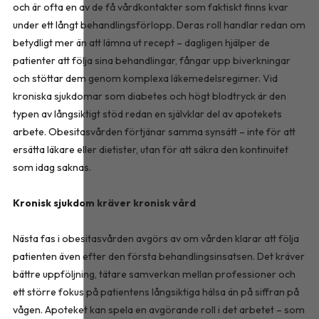
och är ofta en av de få vårdkontakter som faktiskt finns kvar
under ett långt behandlingsförlopp. Deras roll handlar redan om
betydligt mer än att lämna ut recept – dagligen hjälper de
patienter att följa sina behandlingar, fångar upp biverkningar
och stöttar dem genom komplexa läkemedelsregimer. Vid
kroniska sjukdomar som diabetes och högt blodtryck är den
typen av långsiktigt stöd redan en självklar del av apotekets
arbete. Obesitasvården förtjänar samma synsätt – inte för att
ersätta läkare eller dietister, utan för att säkra den kontinuitet
som idag saknas.
Kronisk sjukdom kräver kronisk vård
Nästa fas i obesitasvården avgörs av om vården klarar att följa
patienten även efter den första behandlingsinsatsen. Det kräver
bättre uppföljning, tätare samverkan mellan professioner och
ett större fokus på patientens långsiktiga hälsa än på siffran på
vågen. Apoteket kan spela en avgörande roll i det arbetet – som