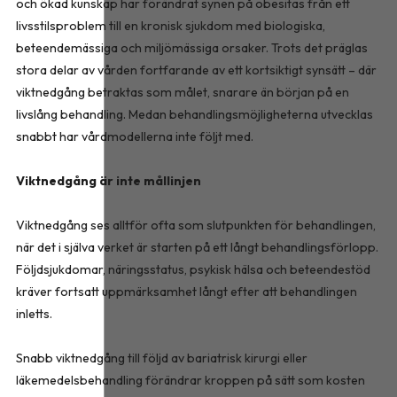
och ökad kunskap har förändrat synen på obesitas från ett
livsstilsproblem till en kronisk sjukdom med biologiska,
beteendemässiga och miljömässiga orsaker. Trots det präglas
stora delar av vården fortfarande av ett kortsiktigt synsätt – där
viktnedgång betraktas som målet, snarare än början på en
livslång behandling. Medan behandlingsmöjligheterna utvecklas
snabbt har vårdmodellerna inte följt med.
Viktnedgång är inte mållinjen
Viktnedgång ses alltför ofta som slutpunkten för behandlingen,
när det i själva verket är starten på ett långt behandlingsförlopp.
Följdsjukdomar, näringsstatus, psykisk hälsa och beteendestöd
kräver fortsatt uppmärksamhet långt efter att behandlingen
inletts.
Snabb viktnedgång till följd av bariatrisk kirurgi eller
läkemedelsbehandling förändrar kroppen på sätt som kosten