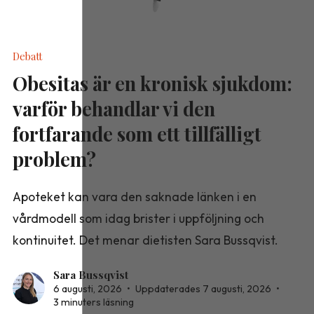
Debatt
Obesitas är en kronisk sjukdom:
varför behandlar vi den
fortfarande som ett tillfälligt
problem?
Apoteket kan vara den saknade länken i en
vårdmodell som idag brister i uppföljning och
kontinuitet. Det menar dietisten Sara Bussqvist.
Sara Bussqvist
6 augusti, 2026
•
Uppdaterades 7 augusti, 2026
•
3 minuters läsning