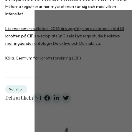
Mätarna registrerar hur mycket man rör sig och med vilken
intensitet.
Läs mer om resultaten i 2016 års uppföljning av statens stöd till
idrotten på CIF:s webbplats.\n
Gisela Nybergs studie beskrivs
mer ingående i antologin De aktiva och De inaktiva.
Källa:
Centrum för idrottsforskning (CIF)
Nutrition
Dela artikeln