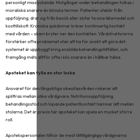
personligt misslyckande. Motgångar under behandlingen tolkas i
moraliska snarare än kliniska termer. Patienter uteblir från
uppföljning, drar sig från besök eller slutar ta sina läkemedel och
kosttillskott. Kroniska sjukdomar kräver kontinuerlig kontakt
med vården – skam bryter ner den kontakten. Vårdstrukturerna
förstärker ofta problemet utan att ha för avsikt att göra det:
systemet är uppbyggt kring enskilda behandlingstillfällen, och
framgång mäts alltför ofta i kilo snarare än i hållbar hälsa.
Apoteket kan fylla en stor lucka
Ansvaret för den långsiktiga obesitasvården riskerar att
splittras mellan olika vårdgivare. Nutritionsuppföljning,
behandlingsstöd och löpande patientkontakt hamnar lätt mellan
stolarna. Det är precis här apoteket kan spela en mycket större
roll.
Apotekspersonalen tillhör de mest lättillgängliga vårdgivarna