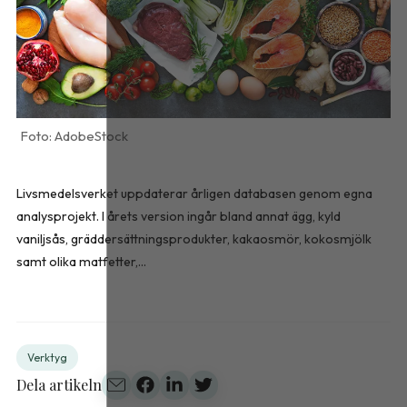
AdobeStock
Livsmedelsverket uppdaterar årligen databasen genom egna
analysprojekt. I årets version ingår bland annat ägg, kyld
vaniljsås, gräddersättningsprodukter, kakaosmör, kokosmjölk
samt olika matfetter,...
Verktyg
Dela artikeln