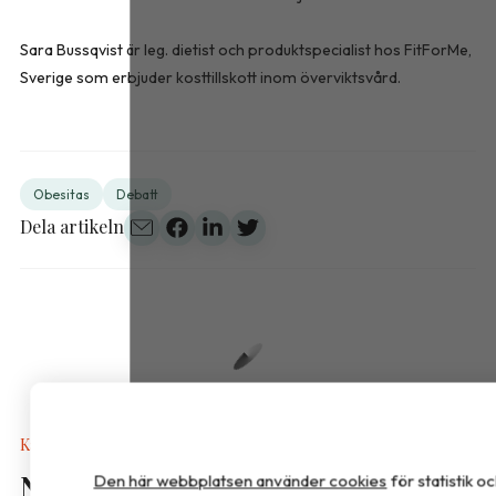
Sara Bussqvist är leg. dietist och produktspecialist hos FitForMe,
Sverige som erbjuder kosttillskott inom överviktsvård.
Obesitas
Debatt
Dela artikeln
Kalkyler & Verktyg
Nya näringsvärden i
Den här webbplatsen använder cookies
för statistik 