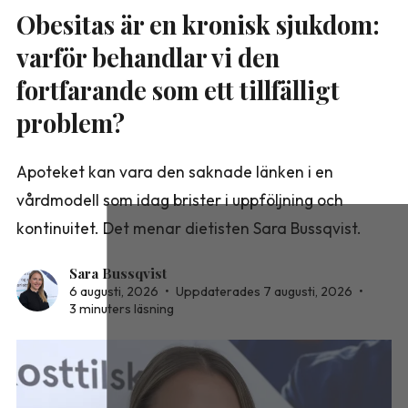
Obesitas är en kronisk sjukdom:
varför behandlar vi den
fortfarande som ett tillfälligt
problem?
Apoteket kan vara den saknade länken i en
vårdmodell som idag brister i uppföljning och
kontinuitet. Det menar dietisten Sara Bussqvist.
Sara Bussqvist
6 augusti, 2026
•
Uppdaterades 7 augusti, 2026
•
3 minuters läsning