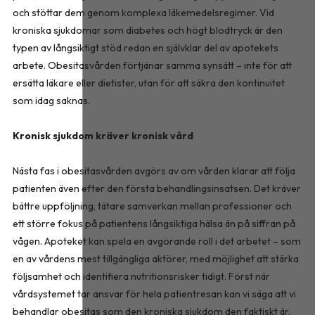
och stöttar dem genom komplexa läkemedelsregimer. Vid
kroniska sjukdomar som diabetes och högt blodtryck är den
typen av långsiktigt stöd redan en självklar del av apotekets
arbete. Obesitasvården förtjänar samma synsätt – inte för att
ersätta läkare eller dietister, utan för att säkra den kontinuitet
som idag saknas.
Kronisk sjukdom kräver kronisk vård
Nästa fas i obesitasvården avgörs av om vården klarar att följa
patienten även efter den första behandlingsinsatsen. Det kräver
bättre uppföljning, tätare samverkan mellan professioner och
ett större fokus på patientens långsiktiga hälsa än på siffran på
vågen. Apoteket kan spela en avgörande roll i det arbetet – som
en av vårdens mest tillgängliga aktörer, med möjlighet att stärka
följsamhet och identifiera nutritionsrisker tidigt. Först när
vårdsystemet tar ansvar för hela patientresan kan vi säga att vi
behandlar obesitas som den kroniska sjukdom den faktiskt är.