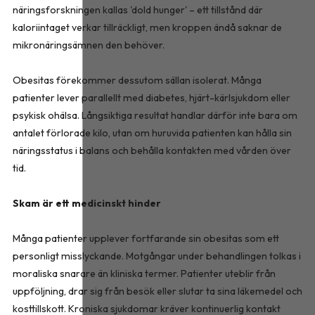
näringsforskningen kallas 'dold hunger' – ett tillstånd där
kaloriintaget verkar tillräckligt, men kroppen ändå saknar de
mikronäringsämnen den behöver.
Obesitas förekommer dessutom sällan isolerat. Många
patienter lever parallellt med diabetes, hjärt-kärlsjukdom eller
psykisk ohälsa. Långsiktiga resultat handlar därför inte bara om
antalet förlorade kilo, utan om huruvida patienten kan hålla sin
näringsstatus i balans och behålla kontakten med vården över
tid.
Skam är ett medicinskt hinder
Många patienter upplever fortfarande sin obesitas som ett
personligt misslyckande. Motgångar under behandlingen tolkas i
moraliska snarare än kliniska termer. Patienter uteblir från
uppföljning, drar sig från besök eller slutar ta sina läkemedel och
kosttillskott. Kroniska sjukdomar kräver kontinuerlig kontakt