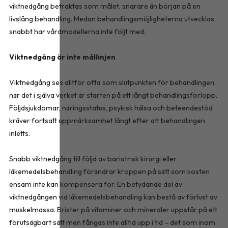
viktnedgång betraktas som målet, snarare än början på en
livslång behandling. Medan behandlingsmöjligheterna utvecklas
snabbt har vårdmodellerna inte följt med.
Viktnedgång är inte mållinjen
Viktnedgång ses alltför ofta som slutpunkten för behandlingen,
när det i själva verket är starten på ett långt behandlingsförlopp.
Följdsjukdomar, näringsstatus, psykisk hälsa och beteendestöd
kräver fortsatt uppmärksamhet långt efter att behandlingen
inletts.
Snabb viktnedgång till följd av bariatrisk kirurgi eller
läkemedelsbehandling förändrar kroppen på sätt som kosten
ensam inte kan kompensera för. En betydande del av
viktnedgången vid läkemedelsbehandling kan bestå av förlust av
muskelmassa. Brister på vitaminer och mineraler uppstår på ett
förutsägbart sätt men fångas inte alltid upp i tid – det som inom