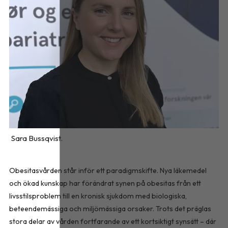
Sara Bussqvist.
Obesitasvården står inför ett paradigmskifte. Nya läkemedel
och ökad kunskap har förändrat synen på obesitas från ett
livsstilsproblem till en kronisk sjukdom med biologiska,
beteendemässiga och miljömässiga orsaker. Trots det präglas
stora delar av vården fortfarande av ett kortsiktigt synsätt – där