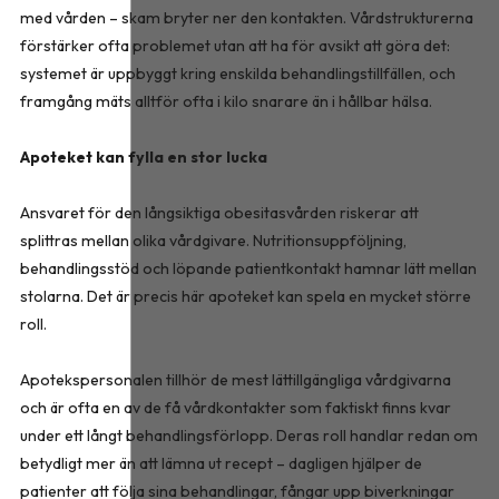
med vården – skam bryter ner den kontakten. Vårdstrukturerna
förstärker ofta problemet utan att ha för avsikt att göra det:
systemet är uppbyggt kring enskilda behandlingstillfällen, och
framgång mäts alltför ofta i kilo snarare än i hållbar hälsa.
Apoteket kan fylla en stor lucka
Ansvaret för den långsiktiga obesitasvården riskerar att
splittras mellan olika vårdgivare. Nutritionsuppföljning,
behandlingsstöd och löpande patientkontakt hamnar lätt mellan
stolarna. Det är precis här apoteket kan spela en mycket större
roll.
Apotekspersonalen tillhör de mest lättillgängliga vårdgivarna
och är ofta en av de få vårdkontakter som faktiskt finns kvar
under ett långt behandlingsförlopp. Deras roll handlar redan om
betydligt mer än att lämna ut recept – dagligen hjälper de
patienter att följa sina behandlingar, fångar upp biverkningar