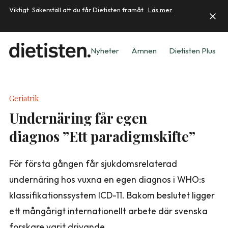
Viktigt: Säkerställ att du får Dietisten framåt.
Läs mer
Nyheter
Ämnen
Dietisten Plus
Geriatrik
Undernäring får egen
diagnos ”Ett paradigmskifte”
För första gången får sjukdomsrelaterad
undernäring hos vuxna en egen diagnos i WHO:s
klassifikationssystem ICD-11. Bakom beslutet ligger
ett mångårigt internationellt arbete där svenska
forskare varit drivande.