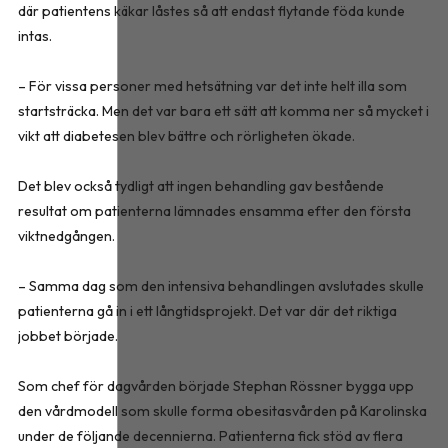
där patientens käkar låstes så att endast flytande föda kunde
intas.
– För vissa personer med hetsätning var det inte helt illa som
startsträcka. Men det var bara ett sätt att komma ner så mycket i
vikt att diabetesen blev bättre och rörligheten ökade.
Det blev också tydligt att ingen behandling gav bestående
resultat om patienterna lämnades ensamma efter den första
viktnedgången.
– Samma dag som den intensiva behandlingen avslutades skulle
patienterna gå in i ett långtidsprojekt. Det var där det riktiga
jobbet började.
Som chef för dagvården började Stephan Rössner bygga upp
den vårdmodell som skulle forma obesitasvården på Karolinska
under de följande decennierna. Patienterna fick stöd av flera