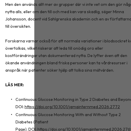
Men den används allt mer av grupper där vi inte vet om den gör nå
nytta alls, eller om den till och med kan vara skadlig, säger Minna
Johansson, docent vid Sahlgrenska akademin och en av författarn
till översikten.
Forskarna varnar också för att normala variationer i blodsockret k
övertolkas, vilket riskerar att leda till onödig oro eller
kostförändringar utan dokumenterad nytta. De lyfter även att den
ökande användningen bland friska personer kan ta vårdresurser i
anspråk när patienter söker hjälp att tolka sina mätvärden.
LÄS MER:
Continuous Glucose Monitoring in Type 2 Diabetes and Beyon
DOI:
https://doi.org/10.1001/jamainternmed.2026.2772
Continuous Glucose Monitoring With and Without Type 2
Diabetes (Patient
Page). DOI:
https://doi.org/10.1001/jamainternmed.2026.27