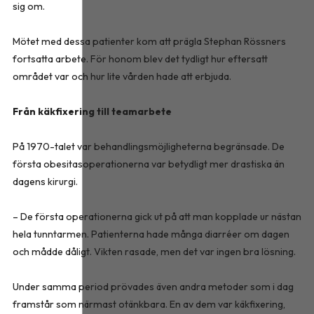
sig om.
Mötet med dessa patienter kom att prägla Stephan Rössners
fortsatta arbete. För honom blev det tydligt hur eftersatt
området var och hur lite vården hade att erbjuda.
Från käkfixering till teamarbete
På 1970-talet var behandlingsmöjligheterna begränsade. De
första obesitasoperationerna var betydligt mer drastiska än
dagens kirurgi.
– De första operationerna gick ut på att man kopplade ur nästan
hela tunntarmen. Patienterna hade många diarréer om dagen
och mådde dåligt. Vikten rasade, men det var ingen bra lösning.
Under samma period prövades även andra metoder som i dag
framstår som närmast otänkbara. En av dem var käkfixering,