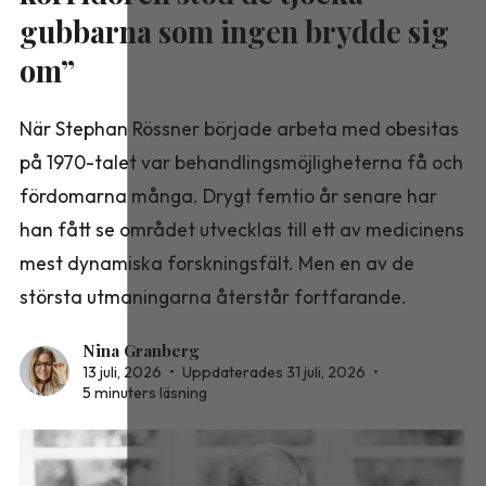
gubbarna som ingen brydde sig
om”
När Stephan Rössner började arbeta med obesitas
på 1970-talet var behandlingsmöjligheterna få och
fördomarna många. Drygt femtio år senare har
han fått se området utvecklas till ett av medicinens
mest dynamiska forskningsfält. Men en av de
största utmaningarna återstår fortfarande.
Nina Granberg
13 juli, 2026
•
Uppdaterades 31 juli, 2026
•
5 minuters läsning