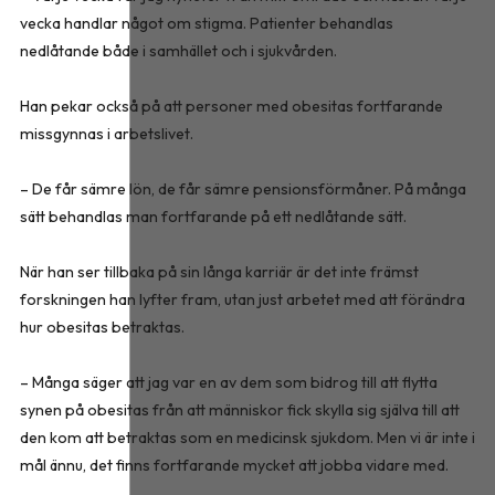
vecka handlar något om stigma. Patienter behandlas
nedlåtande både i samhället och i sjukvården.
Han pekar också på att personer med obesitas fortfarande
missgynnas i arbetslivet.
– De får sämre lön, de får sämre pensionsförmåner. På många
sätt behandlas man fortfarande på ett nedlåtande sätt.
När han ser tillbaka på sin långa karriär är det inte främst
forskningen han lyfter fram, utan just arbetet med att förändra
hur obesitas betraktas.
– Många säger att jag var en av dem som bidrog till att flytta
synen på obesitas från att människor fick skylla sig själva till att
den kom att betraktas som en medicinsk sjukdom. Men vi är inte i
mål ännu, det finns fortfarande mycket att jobba vidare med.