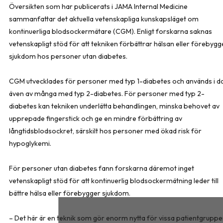
Översikten som har publicerats i
JAMA Internal Medicine
sammanfattar det aktuella vetenskapliga kunskapsläget om
kontinuerliga blodsockermätare (CGM). Enligt forskarna saknas
vetenskapligt stöd för att tekniken förbättrar hälsan eller förebygg
sjukdom hos personer utan diabetes.
CGM utvecklades för personer med typ 1-diabetes och används i d
även av många med typ 2-diabetes. För personer med typ 2-
diabetes kan tekniken underlätta behandlingen, minska behovet av
upprepade fingerstick och ge en mindre förbättring av
långtidsblodsockret, särskilt hos personer med ökad risk för
hypoglykemi.
För personer utan diabetes fann forskarna däremot inget
vetenskapligt stöd för att kontinuerlig blodsockermätning leder till
bättre hälsa eller förebygger sjukdom.
– Det här är en teknik som gör enorm nytta för vissa patientgruppe