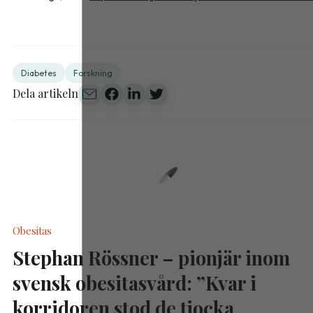
Diabetes
Forskning
Dela artikeln
Obesitas
Stephan Rössner – pionjär inom
svensk obesitasvård: ”Kvar i
korridoren stod de tjocka