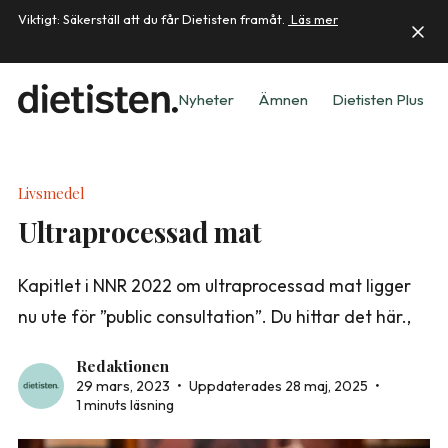
Viktigt: Säkerställ att du får Dietisten framåt.
Läs mer
Nyheter
Ämnen
Dietisten Plus
Livsmedel
Ultraprocessad mat
Kapitlet i NNR 2022 om ultraprocessad mat ligger
nu ute för ”public consultation”. Du hittar det här.,
Redaktionen
29 mars, 2023
•
Uppdaterades 28 maj, 2025
•
1 minuts läsning