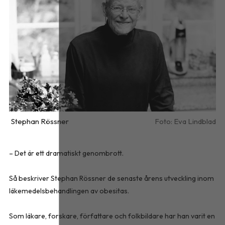
Stephan Rössner
Eva Lindblad
– Det är ett dramatiskt genombrott.
Så beskriver Stephan Rössner de senaste årens utveckling inom
läkemedelsbehandlingen av obesitas.
Som läkare, forskare, författare och folkbildare har han varit en