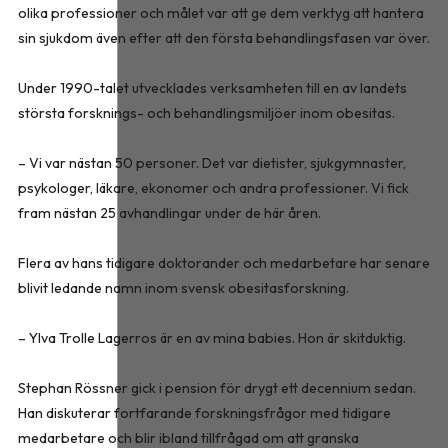
olika professioner och målet var att ge dem verktyg att hantera
sin sjukdom även efter att den första behandlingsfasen var över.
Under 1990-talet utvecklades verksamheten till en av landets
största forsknings- och behandlingsmiljöer inom obesitas.
– Vi var nästan 50 personer. Det var dietister, sjukgymnaster,
psykologer, läkare, ekonomer och andra professioner. Vi fick
fram nästan 25 avhandlingar under de här åren.
Flera av hans tidigare doktorander och medarbetare har senare
blivit ledande namn inom svensk obesitasforskning.
– Ylva Trolle Lagerros är en av mina babies. Hon är skitduktig.
Stephan Rössner gick i pension för drygt ett decennium sedan.
Han diskuterar fortfarande forskningsfrågor med tidigare
medarbetare och blir ibland tillfrågad om att granska