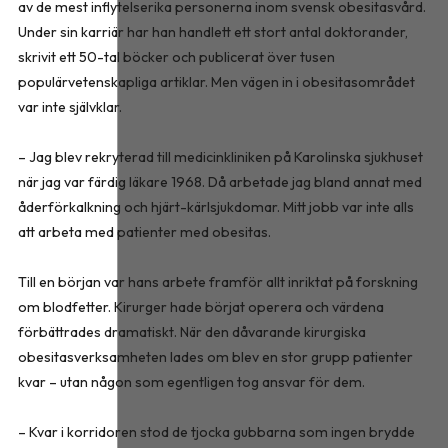
av de mest inflytelserika personerna inom svensk obesitasvård.
Under sin karriär har han handlett ett stort antal doktorander,
skrivit ett 50-tal böcker och publicerat över tusen
populärvetenskapliga artiklar. Men vägen in i obesitasområdet
var inte självklar.
– Jag blev rekryterad till medicinkliniken på Karolinska sjukhuset
när jag var färdig läkare 1968. Då arbetade jag bland annat med
åderförkalkning och hjärt-kärlsjukdomar. Mitt jobb var inte alls
att arbeta med patienter med obesitas.
Till en början var hans arbete framför allt inriktat på forskning
om blodfetter. Kirurger hade börjat operera och värdena
förbättrades dramatiskt. När den dåvarande kirurgiska
obesitasverksamheten lades om blev en stor grupp patienter
kvar – utan någon som egentligen tog ansvar för dem.
– Kvar i korridoren stod de tjocka gubbarna som ingen brydde