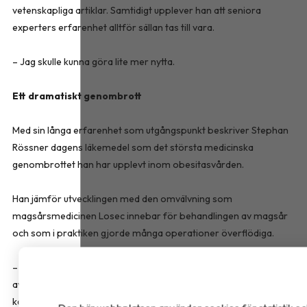
vetenskapliga artiklar. Samtidigt upplever han att seniora
experters erfarenhet alltför sällan tas till vara.
– Jag skulle kunna göra lite mer nytta.
Ett dramatiskt genombrott
Med sin långa erfarenhet som utgångspunkt beskriver Stephan
Rössner dagens läkemedel som det största medicinska
genombrottet han har upplevt inom obesitasvården.
Han jämför utvecklingen med den omvälvning som
magsårsmedicinen Losec innebar för behandlingen av magsår
och som i praktiken gjorde många operationer överflödiga.
– Obesitaskirurgin kommer inte att dö ut, men den kommer att
avta dramatiskt. Först kom semaglutid, sedan tirzepatid och nu
kommer nästa generation preparat. Det blir bara bättre och