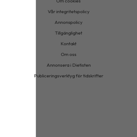
Om cookies
Vår integritetspolicy
Annonspolicy
Tillgänglighet
Kontakt
Om oss
Annonsera i Dietisten
Publiceringsverktyg för tidskrifter