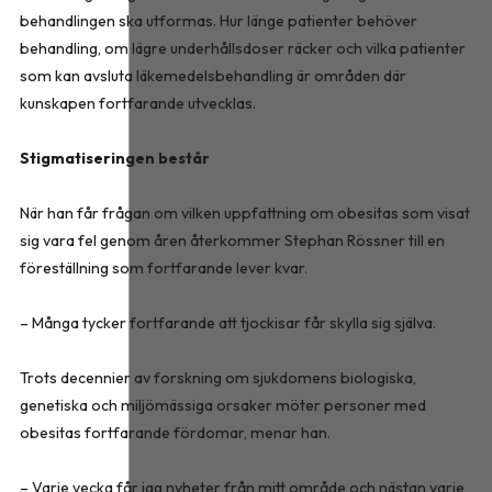
behandlingen ska utformas. Hur länge patienter behöver
behandling, om lägre underhållsdoser räcker och vilka patienter
som kan avsluta läkemedelsbehandling är områden där
kunskapen fortfarande utvecklas.
Stigmatiseringen består
När han får frågan om vilken uppfattning om obesitas som visat
sig vara fel genom åren återkommer Stephan Rössner till en
föreställning som fortfarande lever kvar.
– Många tycker fortfarande att tjockisar får skylla sig själva.
Trots decennier av forskning om sjukdomens biologiska,
genetiska och miljömässiga orsaker möter personer med
obesitas fortfarande fördomar, menar han.
– Varje vecka får jag nyheter från mitt område och nästan varje