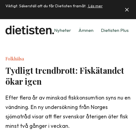
Viktigt: Säkerställ att du får Dietisten framåt.
Läs mer
Nyheter
Ämnen
Dietisten Plus
Folkhälsa
Tydligt trendbrott: Fiskätandet
ökar igen
Efter flera år av minskad fiskkonsumtion syns nu en
vändning. En ny undersökning från Norges
sjömatråd visar att fler svenskar återigen äter fisk
minst två gånger i veckan.