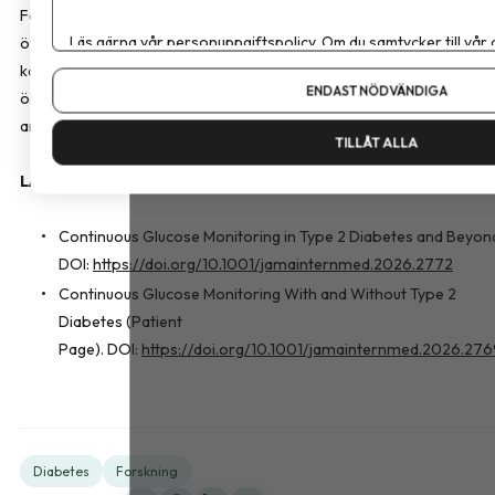
Forskarna varnar också för att normala variationer i blodsockret k
Läs gärna vår
personuppgiftspolicy
. Om du samtycker till vår
övertolkas, vilket riskerar att leda till onödig oro eller
Om du vill ändra ditt val i efterhand hittar du den möjligheten 
kostförändringar utan dokumenterad nytta. De lyfter även att den
ENDAST NÖDVÄNDIGA
ökande användningen bland friska personer kan ta vårdresurser i
anspråk när patienter söker hjälp att tolka sina mätvärden.
TILLÅT ALLA
LÄS MER:
Continuous Glucose Monitoring in Type 2 Diabetes and Beyon
DOI:
https://doi.org/10.1001/jamainternmed.2026.2772
Continuous Glucose Monitoring With and Without Type 2
Diabetes (Patient
Page). DOI:
https://doi.org/10.1001/jamainternmed.2026.27
Diabetes
Forskning