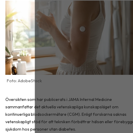
AdobeStock
Översikten som har publicerats i
JAMA Internal Medicine
sammanfattar det aktuella vetenskapliga kunskapsläget om
kontinuerliga blodsockermätare (CGM). Enligt forskarna saknas
vetenskapligt stöd för att tekniken förbättrar hälsan eller förebygg
sjukdom hos personer utan diabetes.