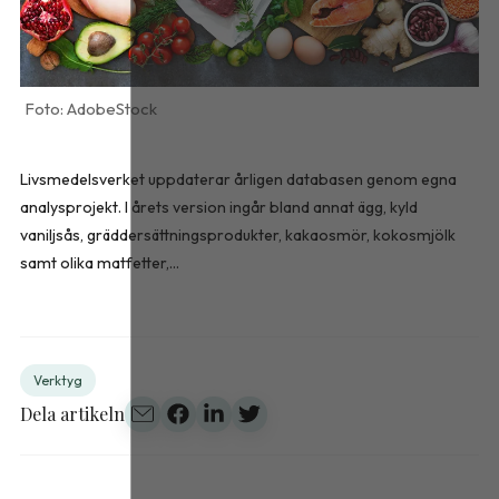
AdobeStock
Livsmedelsverket uppdaterar årligen databasen genom egna
analysprojekt. I årets version ingår bland annat ägg, kyld
vaniljsås, gräddersättningsprodukter, kakaosmör, kokosmjölk
samt olika matfetter,...
Verktyg
Dela artikeln