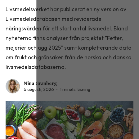
Livsmedelsverket har publicerat en ny version av
Livsmedelsdatabasen med reviderade
näringsvärden för ett stort antal livsmedel. Bland
nyheterna finns analyser från projektet ”Fetter,
mejerier och ägg 2025” samt kompletterande data
om frukt och grönsaker från de norska och danska
livsmedelsdatabaserna.
Nina Granberg
6 augusti, 2026
•
1 minuts läsning