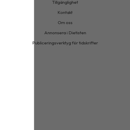
Tillgänglighet
Kontakt
Om oss
Annonsera i Dietisten
Publiceringsverktyg för tidskrifter