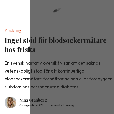
Forskning
Inget stöd för blodsockermätare
hos friska
En svensk narrativ översikt visar att det saknas
vetenskapligt stöd för att kontinuerliga
blodsockermätare förbättrar hälsan eller förebygger
sjukdom hos personer utan diabetes.
Nina Granberg
6 augusti, 2026
•
1 minuts läsning